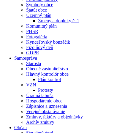
Symboly obce
Štatút obce
Územný plán
Zmeny a doplnky č. 1
Komunitný plán
PHSR
Fotogaléria
Kynceľovský bonzáčik
Fizolňový deň
GDPR
Samospráva
Starosta
Obecné zastupiteľstvo
Hlavný kontrolór obce
Plán kontrol
VZN
Protesty
Úradná tabuľa
Hospodárenie obce
Zápisnice a uznesenia
Verejné obstarávanie
Zmluvy, faktúry a objednávky
Archív zmluvy
Občan
Stavebný úrad