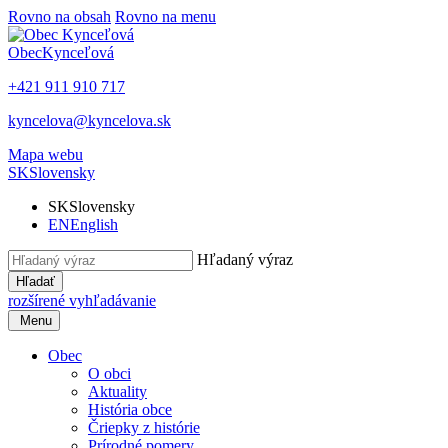
Rovno na obsah
Rovno na menu
Obec
Kynceľová
+421 911 910 717
kyncelova@kyncelova.sk
Mapa webu
SK
Slovensky
SK
Slovensky
EN
English
Hľadaný výraz
Hľadať
rozšírené vyhľadávanie
Menu
Obec
O obci
Aktuality
História obce
Čriepky z histórie
Prírodné pomery