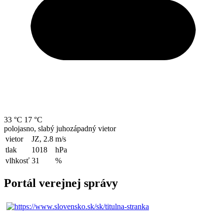
33 °C
17 °C
polojasno, slabý juhozápadný vietor
vietor
JZ, 2.8
m/s
tlak
1018
hPa
vlhkosť
31
%
Portál verejnej správy