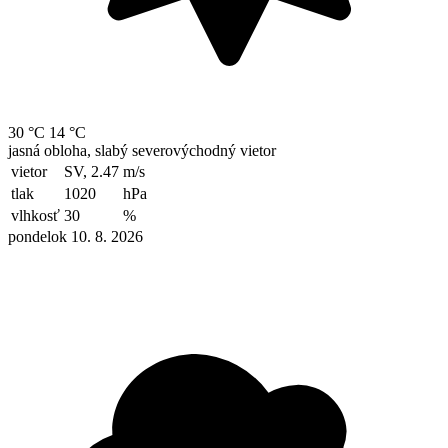
30 °C
14 °C
jasná obloha, slabý severovýchodný vietor
vietor
SV, 2.47
m/s
tlak
1020
hPa
vlhkosť
30
%
pondelok 10. 8. 2026