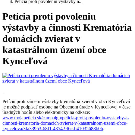
Petícia proti povoleniu výstavby a...
Petícia proti povoleniu
výstavby a činnosti Krematória
domácich zvierat v
katastrálnom území obce
Kynceľová
.
Petíciu proti zámeru výstavby krematória zvierat v obci Kynceľová
je možné podpísať osobne na Obecnom úrade v Kynceľovej v čase
úradných hodín alebo elektronicky na odkaze:
www.mojapeticia.sk/campaign/peticia-proti-povoleniu-vystavby-a-
cinnosti-krematoria-domacich-zvierat-v-katastralnom-uzemi-obce-
kyncelova/3fa33953-68f1-4354-9f6c-b41035688b0b
.