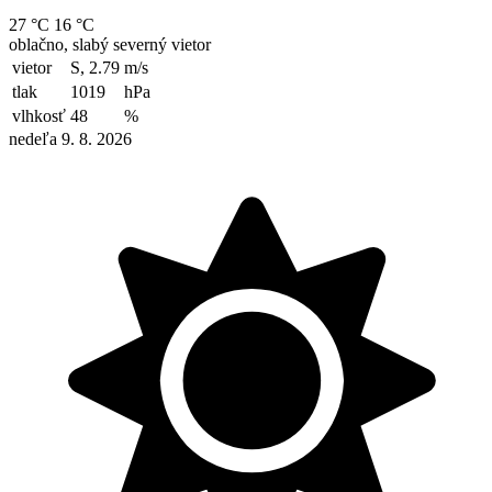
27 °C
16 °C
oblačno, slabý severný vietor
vietor
S, 2.79
m/s
tlak
1019
hPa
vlhkosť
48
%
nedeľa 9. 8. 2026