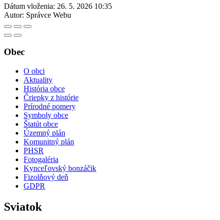
Dátum vloženia:
26. 5. 2026 10:35
Autor:
Správce Webu
Obec
O obci
Aktuality
História obce
Čriepky z histórie
Prírodné pomery
Symboly obce
Štatút obce
Územný plán
Komunitný plán
PHSR
Fotogaléria
Kynceľovský bonzáčik
Fizolňový deň
GDPR
Sviatok