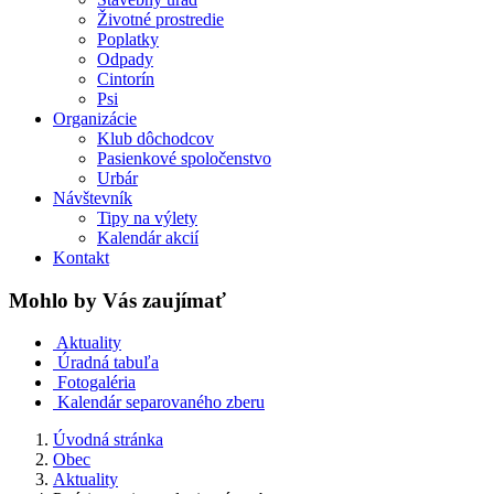
Životné prostredie
Poplatky
Odpady
Cintorín
Psi
Organizácie
Klub dôchodcov
Pasienkové spoločenstvo
Urbár
Návštevník
Tipy na výlety
Kalendár akcií
Kontakt
Mohlo by Vás zaujímať
Aktuality
Úradná tabuľa
Fotogaléria
Kalendár separovaného zberu
Úvodná stránka
Obec
Aktuality