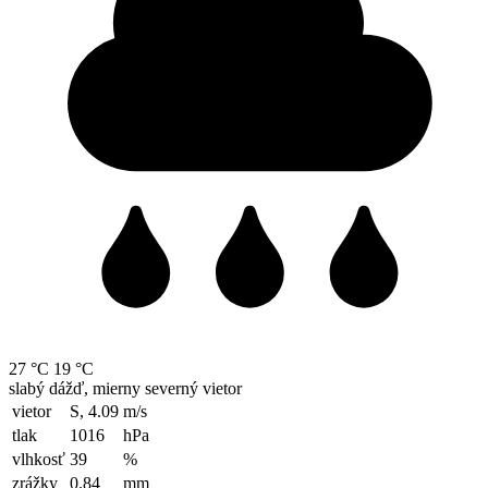
27 °C
19 °C
slabý dážď, mierny severný vietor
vietor
S, 4.09
m/s
tlak
1016
hPa
vlhkosť
39
%
zrážky
0.84
mm