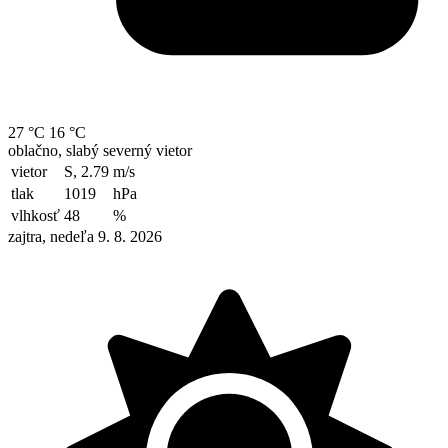
27 °C
16 °C
oblačno, slabý severný vietor
vietor
S, 2.79
m/s
tlak
1019
hPa
vlhkosť
48
%
zajtra, nedeľa 9. 8. 2026