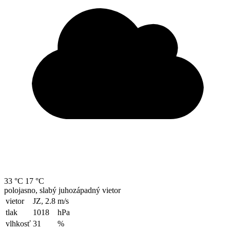
33 °C
17 °C
polojasno, slabý juhozápadný vietor
vietor
JZ, 2.8
m/s
tlak
1018
hPa
vlhkosť
31
%