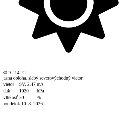
30 °C
14 °C
jasná obloha, slabý severovýchodný vietor
vietor
SV, 2.47
m/s
tlak
1020
hPa
vlhkosť
30
%
pondelok 10. 8. 2026