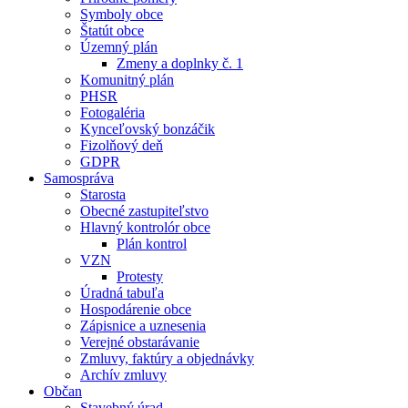
Symboly obce
Štatút obce
Územný plán
Zmeny a doplnky č. 1
Komunitný plán
PHSR
Fotogaléria
Kynceľovský bonzáčik
Fizolňový deň
GDPR
Samospráva
Starosta
Obecné zastupiteľstvo
Hlavný kontrolór obce
Plán kontrol
VZN
Protesty
Úradná tabuľa
Hospodárenie obce
Zápisnice a uznesenia
Verejné obstarávanie
Zmluvy, faktúry a objednávky
Archív zmluvy
Občan
Stavebný úrad