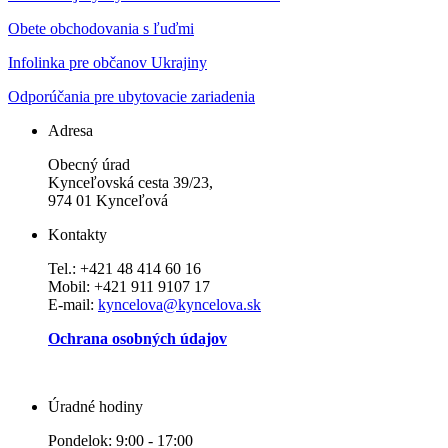
Obete obchodovania s ľuďmi
Infolinka pre občanov Ukrajiny
Odporúčania pre ubytovacie zariadenia
Adresa
Obecný úrad
Kynceľovská cesta 39/23,
974 01 Kynceľová
Kontakty
Tel.: +421 48 414 60 16
Mobil: +421 911 9107 17
E-mail:
kyncelova@kyncelova.sk
Ochrana osobných údajov
Úradné hodiny
Pondelok: 9:00 - 17:00