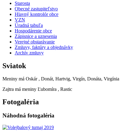
Starosta
Obecné zastupiteľstvo
Hlavný kontrolór obce
VZN
Úradná tabuľa
Hospodárenie obce
Zápisnice a uznesenia
Verejné obstarávanie
Zmluvy, faktúry a objednávky
Archív zmluvy
Sviatok
Meniny má
Oskár
, Donát, Hartvig, Virgín, Donáta, Virgínia
Zajtra má meniny
Ľubomíra
, Rastic
Fotogaléria
Náhodná fotogaléria