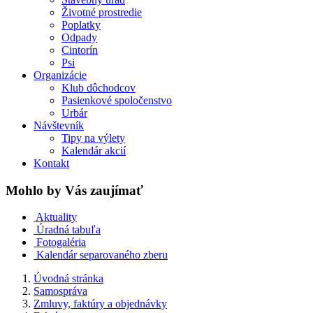
Životné prostredie
Poplatky
Odpady
Cintorín
Psi
Organizácie
Klub dôchodcov
Pasienkové spoločenstvo
Urbár
Návštevník
Tipy na výlety
Kalendár akcií
Kontakt
Mohlo by Vás zaujímať
Aktuality
Úradná tabuľa
Fotogaléria
Kalendár separovaného zberu
Úvodná stránka
Samospráva
Zmluvy, faktúry a objednávky