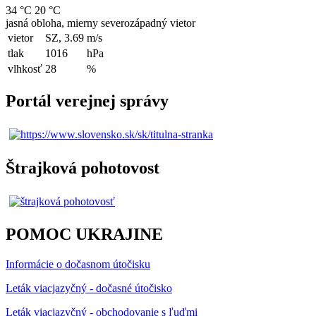
34 °C
20 °C
jasná obloha, mierny severozápadný vietor
vietor
SZ, 3.69
m/s
tlak
1016
hPa
vlhkosť
28
%
Portál verejnej správy
Štrajková pohotovost
POMOC UKRAJINE
Informácie o dočasnom útočisku
Leták viacjazyčný - dočasné útočisko
Leták viacjazyčný - obchodovanie s ľuďmi