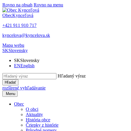
Rovno na obsah
Rovno na menu
Obec
Kynceľová
+421 911 910 717
kyncelova@kyncelova.sk
Mapa webu
SK
Slovensky
SK
Slovensky
EN
English
Hľadaný výraz
Hľadať
rozšírené vyhľadávanie
Menu
Obec
O obci
Aktuality
História obce
Čriepky z histórie
Prírodné pomery