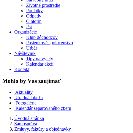
Životné prostredie
Poplatky
Odpady
Cintorín
Psi
Organizácie
Klub dôchodcov
Pasienkové spoločenstvo
Urbár
Návštevník
Tipy na výlety
Kalendár akcií
Kontakt
Mohlo by Vás zaujímať
Aktuality
Úradná tabuľa
Fotogaléria
Kalendár separovaného zberu
Úvodná stránka
Samospráva
Zmluvy, faktúry a objednávky