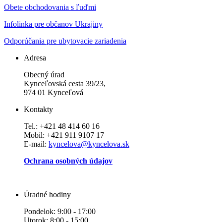
Obete obchodovania s ľuďmi
Infolinka pre občanov Ukrajiny
Odporúčania pre ubytovacie zariadenia
Adresa
Obecný úrad
Kynceľovská cesta 39/23,
974 01 Kynceľová
Kontakty
Tel.: +421 48 414 60 16
Mobil: +421 911 9107 17
E-mail:
kyncelova@kyncelova.sk
Ochrana osobných údajov
Úradné hodiny
Pondelok: 9:00 - 17:00
Utorok: 8:00 - 15:00