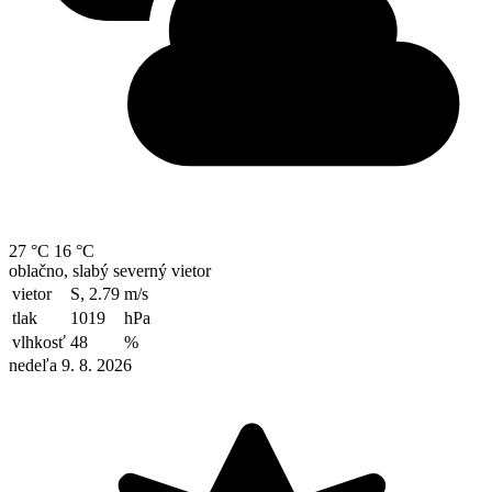
27 °C
16 °C
oblačno, slabý severný vietor
vietor
S, 2.79
m/s
tlak
1019
hPa
vlhkosť
48
%
nedeľa 9. 8. 2026