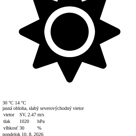
30 °C
14 °C
jasná obloha, slabý severovýchodný vietor
vietor
SV, 2.47
m/s
tlak
1020
hPa
vlhkosť
30
%
pondelok 10. 8. 2026