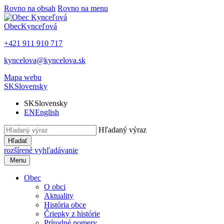
Rovno na obsah
Rovno na menu
Obec
Kynceľová
+421 911 910 717
kyncelova@kyncelova.sk
Mapa webu
SK
Slovensky
SK
Slovensky
EN
English
Hľadaný výraz
Hľadať
rozšírené vyhľadávanie
Menu
Obec
O obci
Aktuality
História obce
Čriepky z histórie
Prírodné pomery