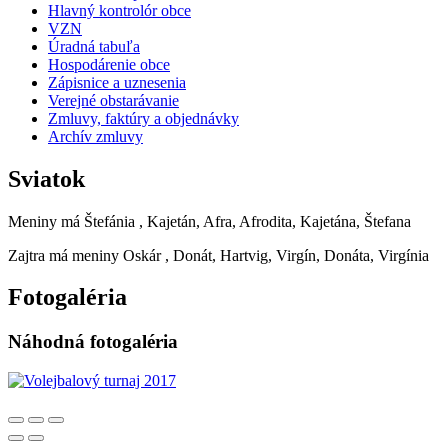
Hlavný kontrolór obce
VZN
Úradná tabuľa
Hospodárenie obce
Zápisnice a uznesenia
Verejné obstarávanie
Zmluvy, faktúry a objednávky
Archív zmluvy
Sviatok
Meniny má
Štefánia
, Kajetán, Afra, Afrodita, Kajetána, Štefana
Zajtra má meniny
Oskár
, Donát, Hartvig, Virgín, Donáta, Virgínia
Fotogaléria
Náhodná fotogaléria