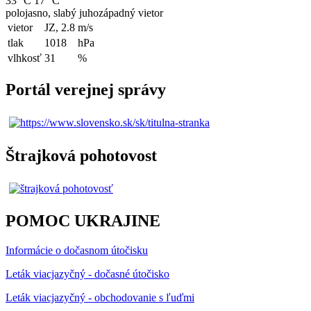
33 °C
17 °C
polojasno, slabý juhozápadný vietor
vietor
JZ, 2.8
m/s
tlak
1018
hPa
vlhkosť
31
%
Portál verejnej správy
Štrajková pohotovost
POMOC UKRAJINE
Informácie o dočasnom útočisku
Leták viacjazyčný - dočasné útočisko
Leták viacjazyčný - obchodovanie s ľuďmi