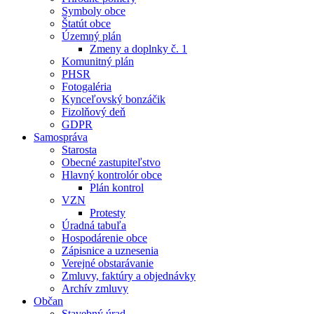
Symboly obce
Štatút obce
Územný plán
Zmeny a doplnky č. 1
Komunitný plán
PHSR
Fotogaléria
Kynceľovský bonzáčik
Fizolňový deň
GDPR
Samospráva
Starosta
Obecné zastupiteľstvo
Hlavný kontrolór obce
Plán kontrol
VZN
Protesty
Úradná tabuľa
Hospodárenie obce
Zápisnice a uznesenia
Verejné obstarávanie
Zmluvy, faktúry a objednávky
Archív zmluvy
Občan
Stavebný úrad