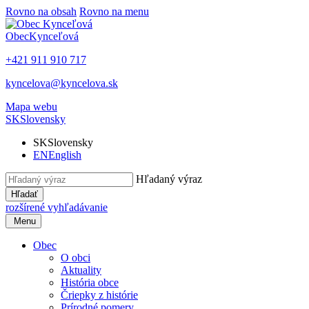
Rovno na obsah
Rovno na menu
Obec
Kynceľová
+421 911 910 717
kyncelova@kyncelova.sk
Mapa webu
SK
Slovensky
SK
Slovensky
EN
English
Hľadaný výraz
Hľadať
rozšírené vyhľadávanie
Menu
Obec
O obci
Aktuality
História obce
Čriepky z histórie
Prírodné pomery