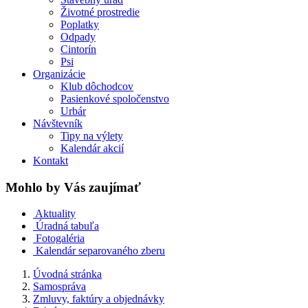
Životné prostredie
Poplatky
Odpady
Cintorín
Psi
Organizácie
Klub dôchodcov
Pasienkové spoločenstvo
Urbár
Návštevník
Tipy na výlety
Kalendár akcií
Kontakt
Mohlo by Vás zaujímať
Aktuality
Úradná tabuľa
Fotogaléria
Kalendár separovaného zberu
Úvodná stránka
Samospráva
Zmluvy, faktúry a objednávky