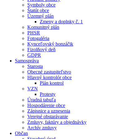
Symboly obce
Štatút obce
Územný plán
Zmeny a doplnky č. 1
Komunitný plán
PHSR
Fotogaléria
Kynceľovský bonzáčik
Fizolňový deň
GDPR
Samospráva
Starosta
Obecné zastupiteľstvo
Hlavný kontrolór obce
Plán kontrol
VZN
Protesty
Úradná tabuľa
Hospodárenie obce
Zápisnice a uznesenia
Verejné obstarávanie
Zmluvy, faktúry a objednávky
Archív zmluvy
Občan
Stavebný úrad