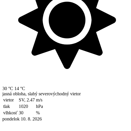
30 °C
14 °C
jasná obloha, slabý severovýchodný vietor
vietor
SV, 2.47
m/s
tlak
1020
hPa
vlhkosť
30
%
pondelok 10. 8. 2026