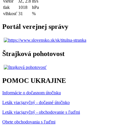
vietor
JZ, 2.8
m/s
tlak
1018
hPa
vlhkosť
31
%
Portál verejnej správy
Štrajková pohotovost
POMOC UKRAJINE
Informácie o dočasnom útočisku
Leták viacjazyčný - dočasné útočisko
Leták viacjazyčný - obchodovanie s ľuďmi
Obete obchodovania s ľuďmi