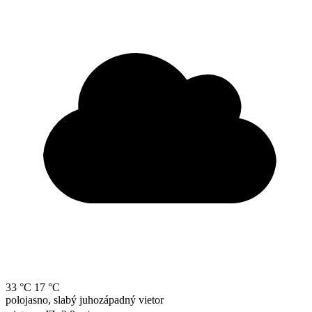
33 °C
17 °C
polojasno, slabý juhozápadný vietor