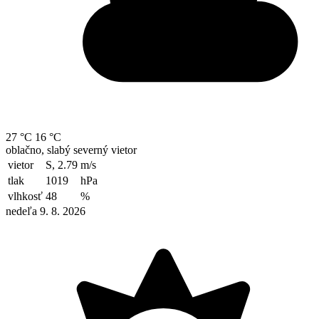
27 °C
16 °C
oblačno, slabý severný vietor
vietor
S, 2.79
m/s
tlak
1019
hPa
vlhkosť
48
%
nedeľa 9. 8. 2026