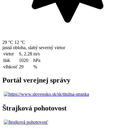
29 °C
12 °C
jasná obloha, slabý severný vietor
vietor
S, 2.28
m/s
tlak
1020
hPa
vlhkosť
29
%
Portál verejnej správy
Štrajková pohotovost