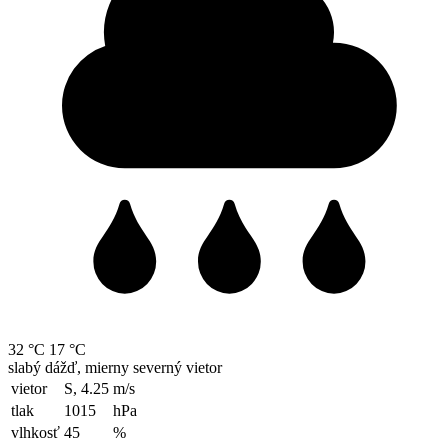
32 °C
17 °C
slabý dážď, mierny severný vietor
vietor
S, 4.25
m/s
tlak
1015
hPa
vlhkosť
45
%