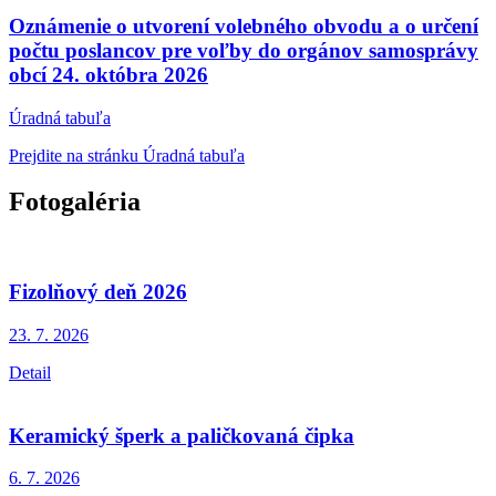
Oznámenie o utvorení volebného obvodu a o určení
počtu poslancov pre voľby do orgánov samosprávy
obcí 24. októbra 2026
Úradná tabuľa
Prejdite na stránku Úradná tabuľa
Fotogaléria
Fizolňový deň 2026
23. 7.
2026
Detail
Keramický šperk a paličkovaná čipka
6. 7.
2026