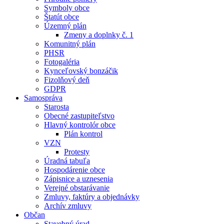
Symboly obce
Štatút obce
Územný plán
Zmeny a doplnky č. 1
Komunitný plán
PHSR
Fotogaléria
Kynceľovský bonzáčik
Fizolňový deň
GDPR
Samospráva
Starosta
Obecné zastupiteľstvo
Hlavný kontrolór obce
Plán kontrol
VZN
Protesty
Úradná tabuľa
Hospodárenie obce
Zápisnice a uznesenia
Verejné obstarávanie
Zmluvy, faktúry a objednávky
Archív zmluvy
Občan
Stavebný úrad