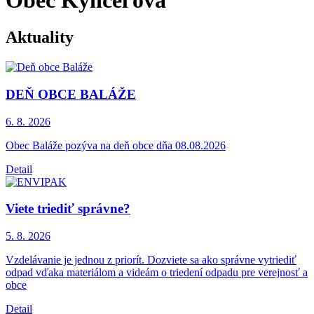
Aktuality
DEŇ OBCE BALÁŽE
6. 8.
2026
Obec Baláže pozýva na deň obce dňa 08.08.2026
Detail
Viete triediť správne?
5. 8.
2026
Vzdelávanie je jednou z priorít. Dozviete sa ako správne vytriediť
odpad vďaka materiálom a videám o triedení odpadu pre verejnosť a
obce
Detail