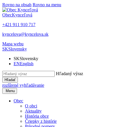
Rovno na obsah
Rovno na menu
Obec
Kynceľová
+421 911 910 717
kyncelova@kyncelova.sk
Mapa webu
SK
Slovensky
SK
Slovensky
EN
English
Hľadaný výraz
Hľadať
rozšírené vyhľadávanie
Menu
Obec
O obci
Aktuality
História obce
Čriepky z histórie
Prírodné pomery