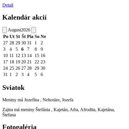
Detail
Kalendár akcií
August
2026
Po
Ut
St
Št
Pia
So
Ne
27
28
29
30
31
1
2
3
4
5
6
7
8
9
10
11
12
13
14
15
16
17
18
19
20
21
22
23
24
25
26
27
28
29
30
31
1
2
3
4
5
6
Sviatok
Meniny má
Jozefína
, Nehoslav, Jozefa
Zajtra má meniny
Štefánia
, Kajetán, Afra, Afrodita, Kajetána,
Štefana
Fotogaléria