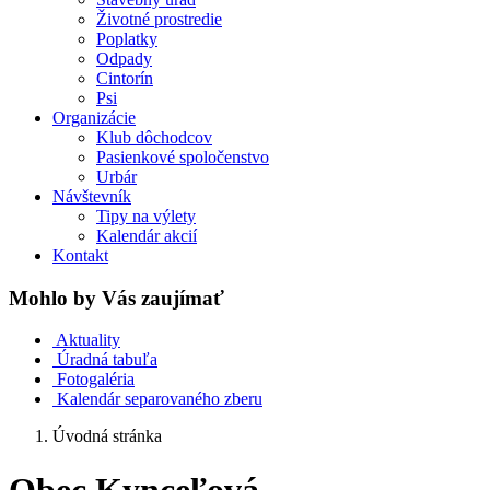
Životné prostredie
Poplatky
Odpady
Cintorín
Psi
Organizácie
Klub dôchodcov
Pasienkové spoločenstvo
Urbár
Návštevník
Tipy na výlety
Kalendár akcií
Kontakt
Mohlo by Vás zaujímať
Aktuality
Úradná tabuľa
Fotogaléria
Kalendár separovaného zberu
Úvodná stránka
Obec Kynceľová