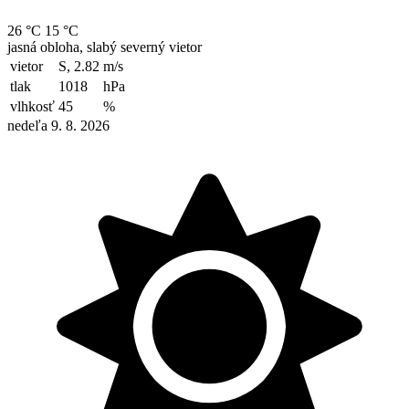
26 °C
15 °C
jasná obloha, slabý severný vietor
vietor
S, 2.82
m/s
tlak
1018
hPa
vlhkosť
45
%
nedeľa 9. 8. 2026