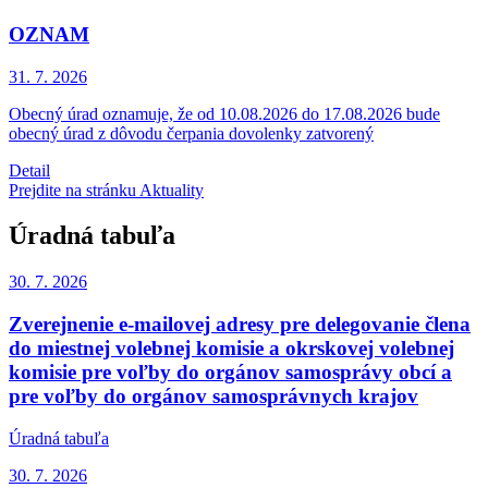
OZNAM
31. 7.
2026
Obecný úrad oznamuje, že od 10.08.2026 do 17.08.2026 bude
obecný úrad z dôvodu čerpania dovolenky zatvorený
Detail
Prejdite na stránku Aktuality
Úradná tabuľa
30. 7.
2026
Zverejnenie e-mailovej adresy pre delegovanie člena
do miestnej volebnej komisie a okrskovej volebnej
komisie pre voľby do orgánov samosprávy obcí a
pre voľby do orgánov samosprávnych krajov
Úradná tabuľa
30. 7.
2026