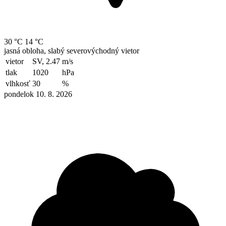
30 °C
14 °C
jasná obloha, slabý severovýchodný vietor
vietor
SV, 2.47
m/s
tlak
1020
hPa
vlhkosť
30
%
pondelok 10. 8. 2026