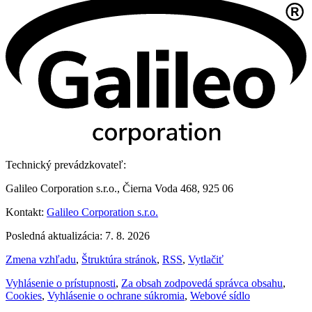
Technický prevádzkovateľ:
Galileo Corporation s.r.o., Čierna Voda 468, 925 06
Kontakt:
Galileo Corporation s.r.o.
Posledná aktualizácia: 7. 8. 2026
Zmena vzhľadu
,
Štruktúra stránok
,
RSS
,
Vytlačiť
Vyhlásenie o prístupnosti
,
Za obsah zodpovedá správca obsahu
,
Cookies
,
Vyhlásenie o ochrane súkromia
,
Webové sídlo