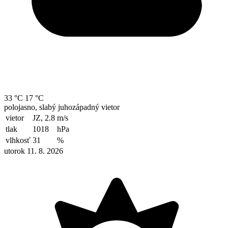
33 °C
17 °C
polojasno, slabý juhozápadný vietor
vietor
JZ, 2.8
m/s
tlak
1018
hPa
vlhkosť
31
%
utorok 11. 8. 2026