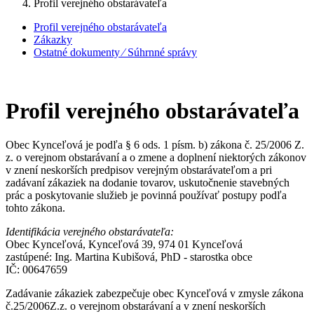
Profil verejného obstarávateľa
Profil verejného obstarávateľa
Zákazky
Ostatné dokumenty ⁄ Súhrnné správy
Profil verejného obstarávateľa
Obec Kynceľová je podľa § 6 ods. 1 písm. b) zákona č. 25/2006 Z.
z. o verejnom obstarávaní a o zmene a doplnení niektorých zákonov
v znení neskorších predpisov verejným obstarávateľom a pri
zadávaní zákaziek na dodanie tovarov, uskutočnenie stavebných
prác a poskytovanie služieb je povinná používať postupy podľa
tohto zákona.
Identifikácia verejného obstarávateľa:
Obec Kynceľová, Kynceľová 39, 974 01 Kynceľová
zastúpené: Ing. Martina Kubišová, PhD - starostka obce
IČ: 00647659
Zadávanie zákaziek zabezpečuje obec Kynceľová v zmysle zákona
č.25/2006Z.z. o verejnom obstarávaní a v znení neskorších