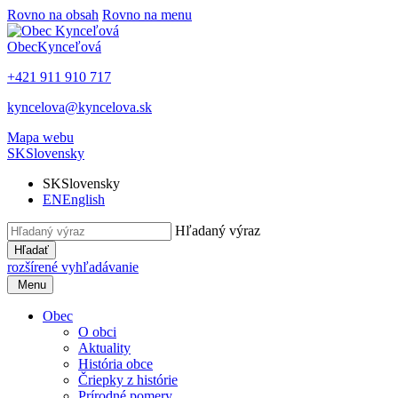
Rovno na obsah
Rovno na menu
Obec
Kynceľová
+421 911 910 717
kyncelova@kyncelova.sk
Mapa webu
SK
Slovensky
SK
Slovensky
EN
English
Hľadaný výraz
Hľadať
rozšírené vyhľadávanie
Menu
Obec
O obci
Aktuality
História obce
Čriepky z histórie
Prírodné pomery