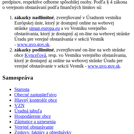
predpisov, respektíve odborne spôsobilej osoby. Podľa § 4 zákona
o verejnom obstarávaní podľa finančných limitov sú:
zákazky nadlimitné
, zverejňované v Úradnom vestníku
Európskej únie, ktorý je dostupný online na webovej
stránke
simap.europa.eu
a vo Vestníku verejného
obstarávania, ktorý je dostupný aj on-line na webovej stránke
Úradu pre verejné obstarávania v sekcii Vestník
-
www.uvo.gov.sk
.
zákazky podlimitné
, zverejňované on-line na web stránke
obce
Kynceľová
, resp. vo Vestníku verejného obstarávania,
ktorý je dostupný aj online na webovej stránke Úradu pre
verejné obstarávanie v sekcii Vestník -
www.uvo.gov.sk
.
Samospráva
Starosta
Obecné zastupiteľstvo
Hlavný kontrolór obce
VZN
Úradná tabuľa
Hospodárenie obce
Zápisnice a uznesenia
Verejné obstarávanie
Zmluvy, faktúry a objednávky