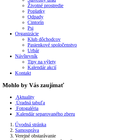
Životné prostredie
Poplatky
Odpady
Cintorín
Psi
Organizácie
Klub dôchodcov
Pasienkové spoločenstvo
Urbár
Návštevník
Tipy na výlety
Kalendár akcií
Kontakt
Mohlo by Vás zaujímať
Aktuality
Úradná tabuľa
Fotogaléria
Kalendár separovaného zberu
Úvodná stránka
Samospráva
Verejné obstarávanie