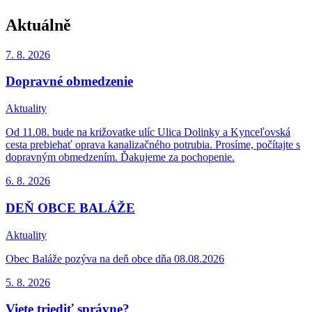
Aktuálně
7. 8.
2026
Dopravné obmedzenie
Aktuality
Od 11.08. bude na križovatke ulíc Ulica Dolinky a Kynceľovská
cesta prebiehať oprava kanalizačného potrubia. Prosíme, počítajte s
dopravným obmedzením. Ďakujeme za pochopenie.
6. 8.
2026
DEŇ OBCE BALÁŽE
Aktuality
Obec Baláže pozýva na deň obce dňa 08.08.2026
5. 8.
2026
Viete triediť správne?