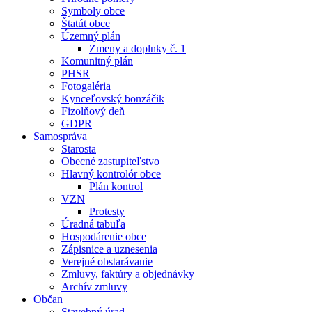
Symboly obce
Štatút obce
Územný plán
Zmeny a doplnky č. 1
Komunitný plán
PHSR
Fotogaléria
Kynceľovský bonzáčik
Fizolňový deň
GDPR
Samospráva
Starosta
Obecné zastupiteľstvo
Hlavný kontrolór obce
Plán kontrol
VZN
Protesty
Úradná tabuľa
Hospodárenie obce
Zápisnice a uznesenia
Verejné obstarávanie
Zmluvy, faktúry a objednávky
Archív zmluvy
Občan
Stavebný úrad