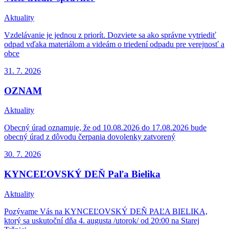
Aktuality
Vzdelávanie je jednou z priorít. Dozviete sa ako správne vytriediť
odpad vďaka materiálom a videám o triedení odpadu pre verejnosť a
obce
31. 7.
2026
OZNAM
Aktuality
Obecný úrad oznamuje, že od 10.08.2026 do 17.08.2026 bude
obecný úrad z dôvodu čerpania dovolenky zatvorený
30. 7.
2026
KYNCEĽOVSKÝ DEŇ Paľa Bielika
Aktuality
Pozývame Vás na KYNCEĽOVSKÝ DEŇ PAĽA BIELIKA,
ktorý sa uskutoční dňa 4. augusta /utorok/ od 20:00 na Starej