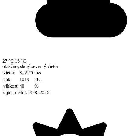
27 °C
16 °C
oblačno, slabý severný vietor
vietor
S, 2.79
m/s
tlak
1019
hPa
vlhkosť
48
%
zajtra, nedeľa 9. 8. 2026