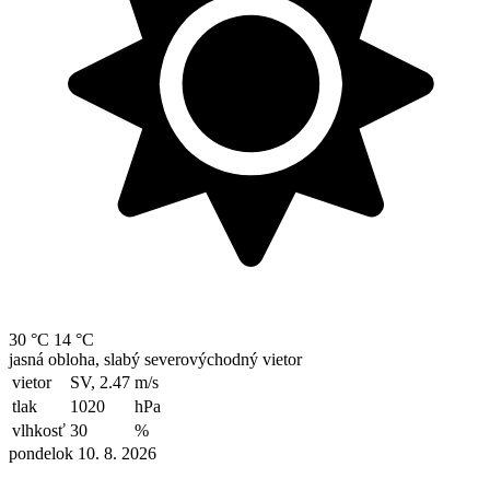
30 °C
14 °C
jasná obloha, slabý severovýchodný vietor
vietor
SV, 2.47
m/s
tlak
1020
hPa
vlhkosť
30
%
pondelok 10. 8. 2026