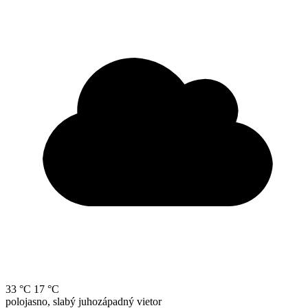
33 °C
17 °C
polojasno, slabý juhozápadný vietor