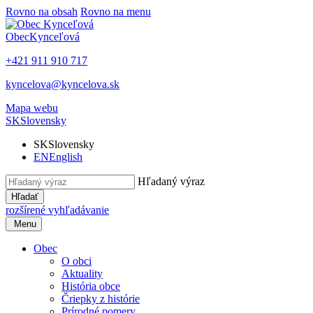
Rovno na obsah
Rovno na menu
Obec
Kynceľová
+421 911 910 717
kyncelova@kyncelova.sk
Mapa webu
SK
Slovensky
SK
Slovensky
EN
English
Hľadaný výraz
Hľadať
rozšírené vyhľadávanie
Menu
Obec
O obci
Aktuality
História obce
Čriepky z histórie
Prírodné pomery