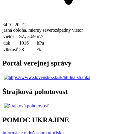
34 °C
20 °C
jasná obloha, mierny severozápadný vietor
vietor
SZ, 3.69
m/s
tlak
1016
hPa
vlhkosť
28
%
Portál verejnej správy
Štrajková pohotovost
POMOC UKRAJINE
Informácie o dočasnom útočisku