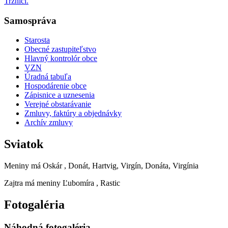
Tržnici.
Samospráva
Starosta
Obecné zastupiteľstvo
Hlavný kontrolór obce
VZN
Úradná tabuľa
Hospodárenie obce
Zápisnice a uznesenia
Verejné obstarávanie
Zmluvy, faktúry a objednávky
Archív zmluvy
Sviatok
Meniny má
Oskár
, Donát, Hartvig, Virgín, Donáta, Virgínia
Zajtra má meniny
Ľubomíra
, Rastic
Fotogaléria
Náhodná fotogaléria