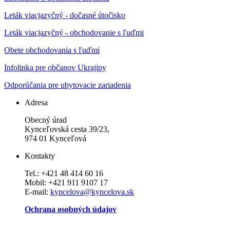
Leták viacjazyčný - dočasné útočisko
Leták viacjazyčný - obchodovanie s ľuďmi
Obete obchodovania s ľuďmi
Infolinka pre občanov Ukrajiny
Odporúčania pre ubytovacie zariadenia
Adresa
Obecný úrad
Kynceľovská cesta 39/23,
974 01 Kynceľová
Kontakty
Tel.: +421 48 414 60 16
Mobil: +421 911 9107 17
E-mail:
kyncelova@kyncelova.sk
Ochrana osobných údajov