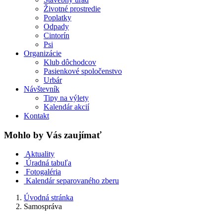
Životné prostredie
Poplatky
Odpady
Cintorín
Psi
Organizácie
Klub dôchodcov
Pasienkové spoločenstvo
Urbár
Návštevník
Tipy na výlety
Kalendár akcií
Kontakt
Mohlo by Vás zaujímať
Aktuality
Úradná tabuľa
Fotogaléria
Kalendár separovaného zberu
Úvodná stránka
Samospráva