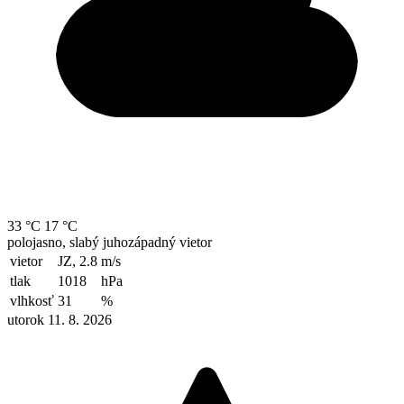
33 °C
17 °C
polojasno, slabý juhozápadný vietor
vietor
JZ, 2.8
m/s
tlak
1018
hPa
vlhkosť
31
%
utorok 11. 8. 2026