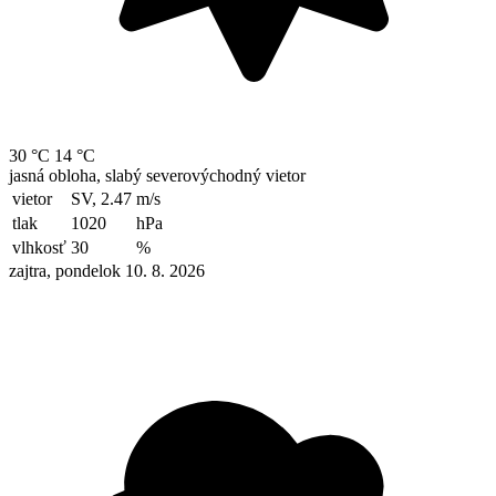
30 °C
14 °C
jasná obloha, slabý severovýchodný vietor
vietor
SV, 2.47
m/s
tlak
1020
hPa
vlhkosť
30
%
zajtra, pondelok 10. 8. 2026