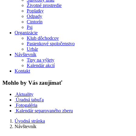
Životné prostredie
Poplatky
Odpady
Cintorín
Psi
Organizácie
Klub dôchodcov
Pasienkové spoločenstvo
Urbár
Návštevník
Tipy na výlety
Kalendár akcií
Kontakt
Mohlo by Vás zaujímať
Aktuality
Úradná tabuľa
Fotogaléria
Kalendár separovaného zberu
Úvodná stránka
Návštevník