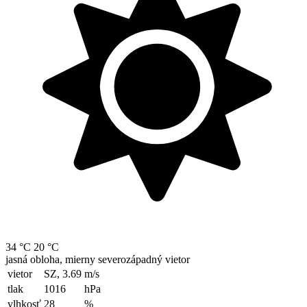
34 °C
20 °C
jasná obloha, mierny severozápadný vietor
vietor
SZ, 3.69
m/s
tlak
1016
hPa
vlhkosť
28
%