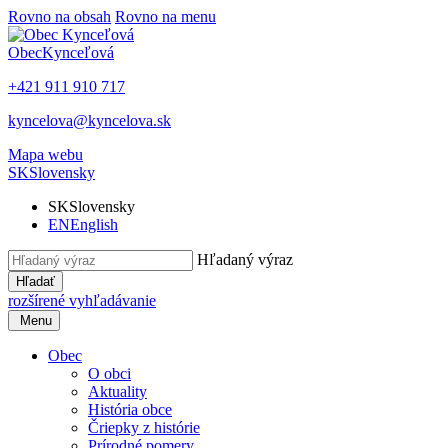
Rovno na obsah
Rovno na menu
Obec
Kynceľová
+421 911 910 717
kyncelova@kyncelova.sk
Mapa webu
SK
Slovensky
SK
Slovensky
EN
English
Hľadaný výraz
Hľadať
rozšírené vyhľadávanie
Menu
Obec
O obci
Aktuality
História obce
Čriepky z histórie
Prírodné pomery