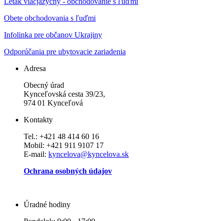
Leták viacjazyčný - obchodovanie s ľuďmi
Obete obchodovania s ľuďmi
Infolinka pre občanov Ukrajiny
Odporúčania pre ubytovacie zariadenia
Adresa
Obecný úrad
Kynceľovská cesta 39/23,
974 01 Kynceľová
Kontakty
Tel.: +421 48 414 60 16
Mobil: +421 911 9107 17
E-mail:
kyncelova@kyncelova.sk
Ochrana osobných údajov
Úradné hodiny