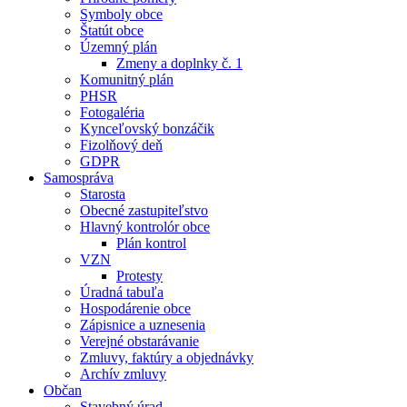
Symboly obce
Štatút obce
Územný plán
Zmeny a doplnky č. 1
Komunitný plán
PHSR
Fotogaléria
Kynceľovský bonzáčik
Fizolňový deň
GDPR
Samospráva
Starosta
Obecné zastupiteľstvo
Hlavný kontrolór obce
Plán kontrol
VZN
Protesty
Úradná tabuľa
Hospodárenie obce
Zápisnice a uznesenia
Verejné obstarávanie
Zmluvy, faktúry a objednávky
Archív zmluvy
Občan
Stavebný úrad