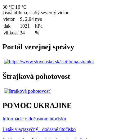
30 °C
16 °C
jasná obloha, slabý severný vietor
vietor
S, 2.94
m/s
tlak
1021
hPa
vlhkosť
34
%
Portál verejnej správy
Štrajková pohotovost
POMOC UKRAJINE
Informácie o dočasnom útočisku
Leták viacjazyčný - dočasné útočisko