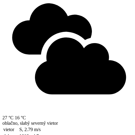
27 °C
16 °C
oblačno, slabý severný vietor
vietor
S, 2.79
m/s