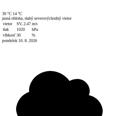
30 °C
14 °C
jasná obloha, slabý severovýchodný vietor
vietor
SV, 2.47
m/s
tlak
1020
hPa
vlhkosť
30
%
pondelok 10. 8. 2026