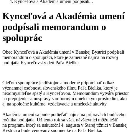
Kynceľová a Akadémia umení podpísali...
Kynceľová a Akadémia umení
podpísali memorandum o
spoluprác
Obec Kynceľová a Akadémia umení v Banskej Bystrici podpísali
memorandum o spolupráci, ktoré je zamerané najmä na rozvoj
podujatia Kynceľovský deň Paľa Bielika.
Cieľom spolupráce je dôstojne a moderne pripomínať odkaz
významnej osobnosti slovenského filmu Paľa Bielika, ktorý je
neodmysliteľne spätý s Kynceľovou. Memorandum vytvára priestor
na prepojenie samosprávy s odborným umeleckým prostredím, ako
aj na spoločné kultúrne, vzdelávacie a umelecké aktivity.
Akadémia umení sa bude podieľať najmä na prípravách budúceho
ročníka podujatia. Už tento rok sa však návštevníci môžu tešiť
na program, ktorý sa uskutoční 4. augusta v Starej tržnici v Banskej
Bystrici a bude venovaný spomienke na Paľa Bielika.