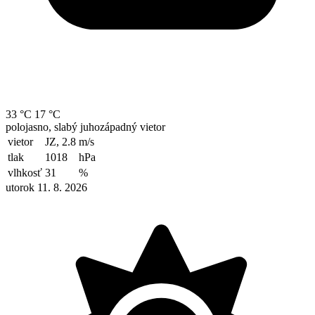
33 °C
17 °C
polojasno, slabý juhozápadný vietor
vietor
JZ, 2.8
m/s
tlak
1018
hPa
vlhkosť
31
%
utorok 11. 8. 2026