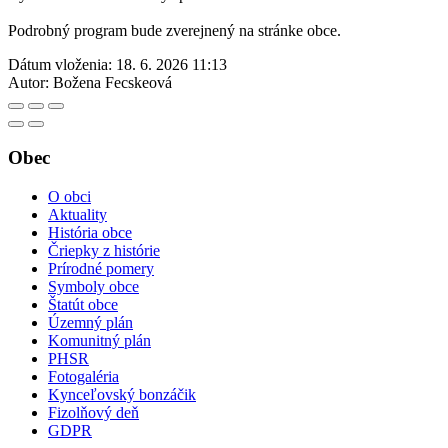
Podrobný program bude zverejnený na stránke obce.
Dátum vloženia:
18. 6. 2026 11:13
Autor:
Božena Fecskeová
Obec
O obci
Aktuality
História obce
Čriepky z histórie
Prírodné pomery
Symboly obce
Štatút obce
Územný plán
Komunitný plán
PHSR
Fotogaléria
Kynceľovský bonzáčik
Fizolňový deň
GDPR