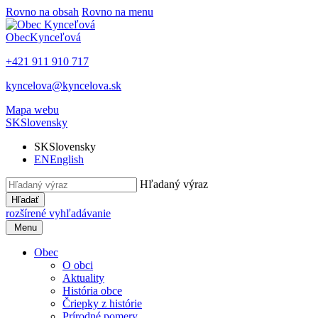
Rovno na obsah
Rovno na menu
Obec
Kynceľová
+421 911 910 717
kyncelova@kyncelova.sk
Mapa webu
SK
Slovensky
SK
Slovensky
EN
English
Hľadaný výraz
Hľadať
rozšírené vyhľadávanie
Menu
Obec
O obci
Aktuality
História obce
Čriepky z histórie
Prírodné pomery