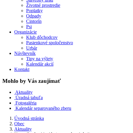
Životné prostredie
Poplatky
Odpady
Cintorín
Psi
Organizácie
Klub dôchodcov
Pasienkové spoločenstvo
Urbár
Návštevník
Tipy na výlety
Kalendár akcií
Kontakt
Mohlo by Vás zaujímať
Aktuality
Úradná tabuľa
Fotogaléria
Kalendár separovaného zberu
Úvodná stránka
Obec
Aktuality