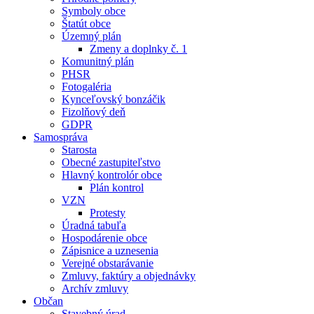
Symboly obce
Štatút obce
Územný plán
Zmeny a doplnky č. 1
Komunitný plán
PHSR
Fotogaléria
Kynceľovský bonzáčik
Fizolňový deň
GDPR
Samospráva
Starosta
Obecné zastupiteľstvo
Hlavný kontrolór obce
Plán kontrol
VZN
Protesty
Úradná tabuľa
Hospodárenie obce
Zápisnice a uznesenia
Verejné obstarávanie
Zmluvy, faktúry a objednávky
Archív zmluvy
Občan
Stavebný úrad