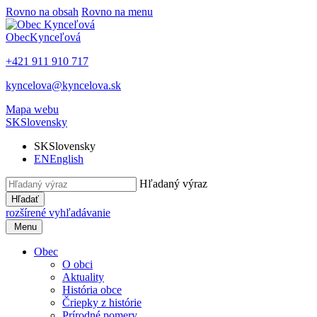
Rovno na obsah
Rovno na menu
Obec
Kynceľová
+421 911 910 717
kyncelova@kyncelova.sk
Mapa webu
SK
Slovensky
SK
Slovensky
EN
English
Hľadaný výraz
Hľadať
rozšírené vyhľadávanie
Menu
Obec
O obci
Aktuality
História obce
Čriepky z histórie
Prírodné pomery