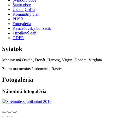
Symboly obce
Štatút obce
Územný plán
Komunitný plán
PHSR
Fotogaléria
Kynceľovský bonzáčik
Fizolňový deň
GDPR
Sviatok
Meniny má
Oskár
, Donát, Hartvig, Virgín, Donáta, Virgínia
Zajtra má meniny
Ľubomíra
, Rastic
Fotogaléria
Náhodná fotogaléria