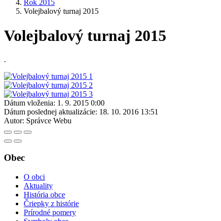
Rok 2015
Volejbalový turnaj 2015
Volejbalový turnaj 2015
.
Dátum vloženia:
1. 9. 2015 0:00
Dátum poslednej aktualizácie:
18. 10. 2016 13:51
Autor:
Správce Webu
Obec
O obci
Aktuality
História obce
Čriepky z histórie
Prírodné pomery