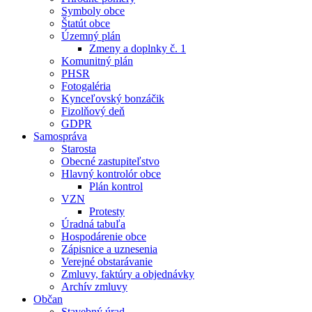
Symboly obce
Štatút obce
Územný plán
Zmeny a doplnky č. 1
Komunitný plán
PHSR
Fotogaléria
Kynceľovský bonzáčik
Fizolňový deň
GDPR
Samospráva
Starosta
Obecné zastupiteľstvo
Hlavný kontrolór obce
Plán kontrol
VZN
Protesty
Úradná tabuľa
Hospodárenie obce
Zápisnice a uznesenia
Verejné obstarávanie
Zmluvy, faktúry a objednávky
Archív zmluvy
Občan
Stavebný úrad