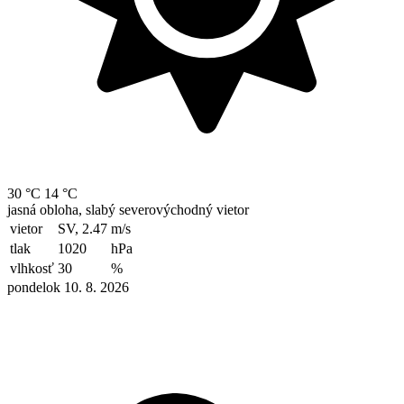
30 °C
14 °C
jasná obloha, slabý severovýchodný vietor
vietor
SV, 2.47
m/s
tlak
1020
hPa
vlhkosť
30
%
pondelok 10. 8. 2026