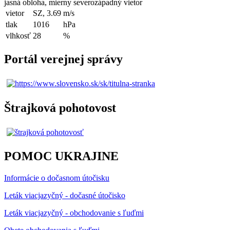
jasná obloha, mierny severozápadný vietor
vietor
SZ, 3.69
m/s
tlak
1016
hPa
vlhkosť
28
%
Portál verejnej správy
Štrajková pohotovost
POMOC UKRAJINE
Informácie o dočasnom útočisku
Leták viacjazyčný - dočasné útočisko
Leták viacjazyčný - obchodovanie s ľuďmi