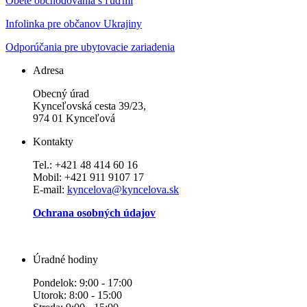
Obete obchodovania s ľuďmi
Infolinka pre občanov Ukrajiny
Odporúčania pre ubytovacie zariadenia
Adresa
Obecný úrad
Kynceľovská cesta 39/23,
974 01 Kynceľová
Kontakty
Tel.: +421 48 414 60 16
Mobil: +421 911 9107 17
E-mail:
kyncelova@kyncelova.sk
Ochrana osobných údajov
Úradné hodiny
Pondelok: 9:00 - 17:00
Utorok: 8:00 - 15:00