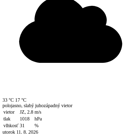
33 °C
17 °C
polojasno, slabý juhozápadný vietor
vietor
JZ, 2.8
m/s
tlak
1018
hPa
vlhkosť
31
%
utorok 11. 8. 2026