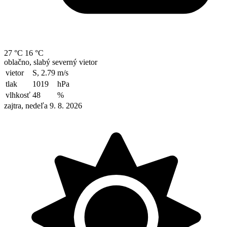
27 °C
16 °C
oblačno, slabý severný vietor
vietor
S, 2.79
m/s
tlak
1019
hPa
vlhkosť
48
%
zajtra, nedeľa 9. 8. 2026