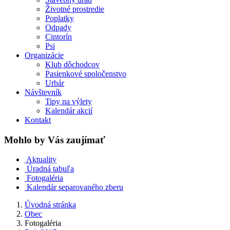
Životné prostredie
Poplatky
Odpady
Cintorín
Psi
Organizácie
Klub dôchodcov
Pasienkové spoločenstvo
Urbár
Návštevník
Tipy na výlety
Kalendár akcií
Kontakt
Mohlo by Vás zaujímať
Aktuality
Úradná tabuľa
Fotogaléria
Kalendár separovaného zberu
Úvodná stránka
Obec
Fotogaléria