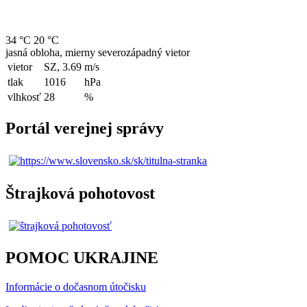
34 °C
20 °C
jasná obloha, mierny severozápadný vietor
vietor
SZ, 3.69
m/s
tlak
1016
hPa
vlhkosť
28
%
Portál verejnej správy
Štrajková pohotovost
POMOC UKRAJINE
Informácie o dočasnom útočisku