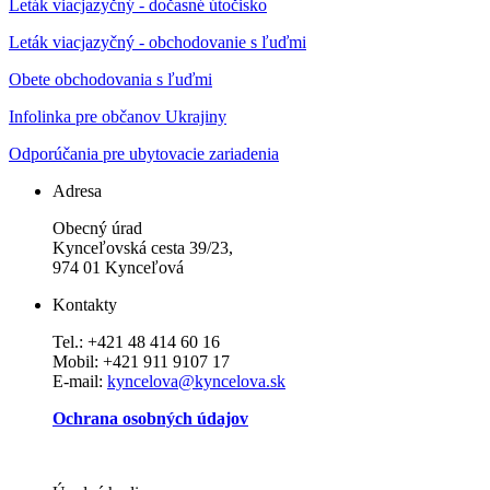
Leták viacjazyčný - dočasné útočisko
Leták viacjazyčný - obchodovanie s ľuďmi
Obete obchodovania s ľuďmi
Infolinka pre občanov Ukrajiny
Odporúčania pre ubytovacie zariadenia
Adresa
Obecný úrad
Kynceľovská cesta 39/23,
974 01 Kynceľová
Kontakty
Tel.: +421 48 414 60 16
Mobil: +421 911 9107 17
E-mail:
kyncelova@kyncelova.sk
Ochrana osobných údajov