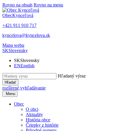
Rovno na obsah
Rovno na menu
Obec
Kynceľová
+421 911 910 717
kyncelova@kyncelova.sk
Mapa webu
SK
Slovensky
SK
Slovensky
EN
English
Hľadaný výraz
Hľadať
rozšírené vyhľadávanie
Menu
Obec
O obci
Aktuality
História obce
Čriepky z histórie
Prírodné pomery