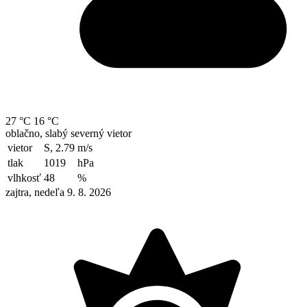
27 °C
16 °C
oblačno, slabý severný vietor
vietor
S, 2.79
m/s
tlak
1019
hPa
vlhkosť
48
%
zajtra, nedeľa 9. 8. 2026