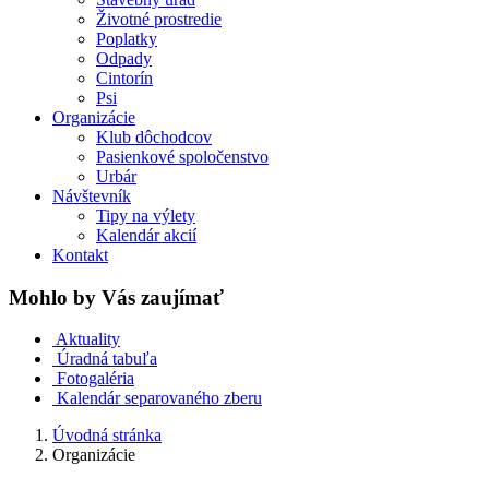
Životné prostredie
Poplatky
Odpady
Cintorín
Psi
Organizácie
Klub dôchodcov
Pasienkové spoločenstvo
Urbár
Návštevník
Tipy na výlety
Kalendár akcií
Kontakt
Mohlo by Vás zaujímať
Aktuality
Úradná tabuľa
Fotogaléria
Kalendár separovaného zberu
Úvodná stránka
Organizácie