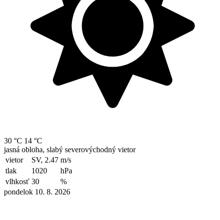
30 °C
14 °C
jasná obloha, slabý severovýchodný vietor
vietor
SV, 2.47
m/s
tlak
1020
hPa
vlhkosť
30
%
pondelok 10. 8. 2026