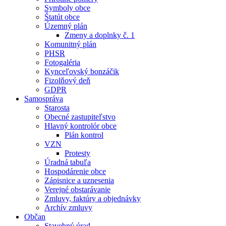
Symboly obce
Štatút obce
Územný plán
Zmeny a doplnky č. 1
Komunitný plán
PHSR
Fotogaléria
Kynceľovský bonzáčik
Fizolňový deň
GDPR
Samospráva
Starosta
Obecné zastupiteľstvo
Hlavný kontrolór obce
Plán kontrol
VZN
Protesty
Úradná tabuľa
Hospodárenie obce
Zápisnice a uznesenia
Verejné obstarávanie
Zmluvy, faktúry a objednávky
Archív zmluvy
Občan
Stavebný úrad