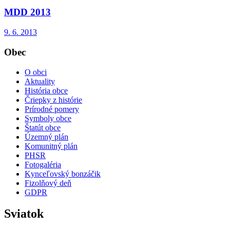
MDD 2013
9. 6. 2013
Obec
O obci
Aktuality
História obce
Čriepky z histórie
Prírodné pomery
Symboly obce
Štatút obce
Územný plán
Komunitný plán
PHSR
Fotogaléria
Kynceľovský bonzáčik
Fizolňový deň
GDPR
Sviatok