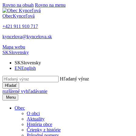
Rovno na obsah
Rovno na menu
Obec
Kynceľová
+421 911 910 717
kyncelova@kyncelova.sk
Mapa webu
SK
Slovensky
SK
Slovensky
EN
English
Hľadaný výraz
Hľadať
rozšírené vyhľadávanie
Menu
Obec
O obci
Aktuality
História obce
Čriepky z histórie
Prírodné pomery