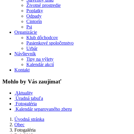
Životné prostredie
Poplatky
Odpady
Cintorín
Psi
Organizácie
Klub dôchodcov
Pasienkové spoločenstvo
Urbár
Návštevník
Tipy na výlety
Kalendár akcií
Kontakt
Mohlo by Vás zaujímať
Aktuality
Úradná tabuľa
Fotogaléria
Kalendár separovaného zberu
Úvodná stránka
Obec
Fotogaléria