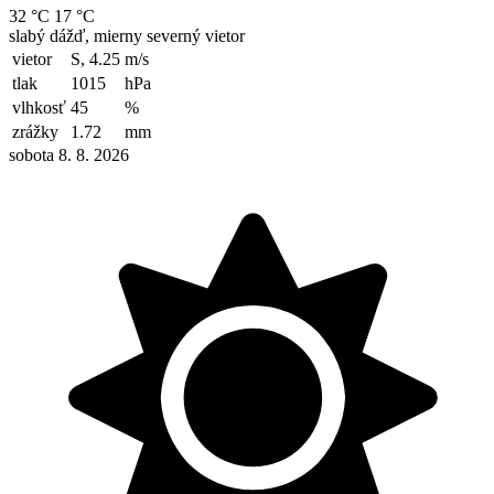
32 °C
17 °C
slabý dážď, mierny severný vietor
vietor
S, 4.25
m/s
tlak
1015
hPa
vlhkosť
45
%
zrážky
1.72
mm
sobota 8. 8. 2026