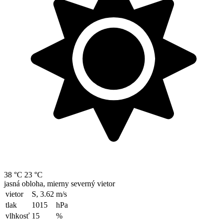
38 °C
23 °C
jasná obloha, mierny severný vietor
vietor
S, 3.62
m/s
tlak
1015
hPa
vlhkosť
15
%