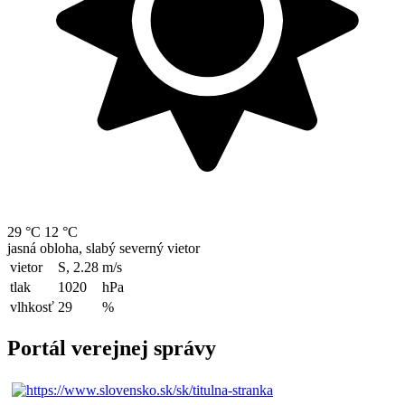
29 °C
12 °C
jasná obloha, slabý severný vietor
vietor
S, 2.28
m/s
tlak
1020
hPa
vlhkosť
29
%
Portál verejnej správy