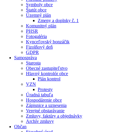
Symboly obce
Štatút obce
Územný plán
Zmeny a doplnky č. 1
Komunitný plán
PHSR
Fotogaléria
Kynceľovský bonzáčik
Fizolňový deň
GDPR
Samospráva
Starosta
Obecné zastupiteľstvo
Hlavný kontrolór obce
Plán kontrol
VZN
Protesty
Úradná tabuľa
Hospodárenie obce
Zápisnice a uznesenia
Verejné obstarávanie
Zmluvy, faktúry a objednávky
Archív zmluvy
Občan
Stavebný úrad