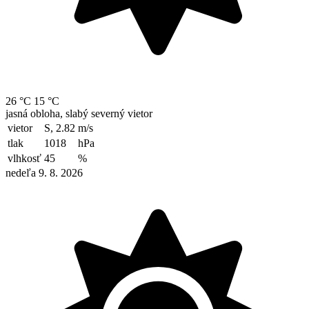
26 °C
15 °C
jasná obloha, slabý severný vietor
vietor
S, 2.82
m/s
tlak
1018
hPa
vlhkosť
45
%
nedeľa 9. 8. 2026