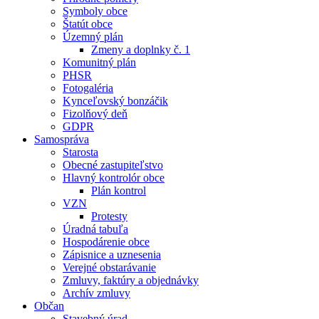
Symboly obce
Štatút obce
Územný plán
Zmeny a doplnky č. 1
Komunitný plán
PHSR
Fotogaléria
Kynceľovský bonzáčik
Fizolňový deň
GDPR
Samospráva
Starosta
Obecné zastupiteľstvo
Hlavný kontrolór obce
Plán kontrol
VZN
Protesty
Úradná tabuľa
Hospodárenie obce
Zápisnice a uznesenia
Verejné obstarávanie
Zmluvy, faktúry a objednávky
Archív zmluvy
Občan
Stavebný úrad