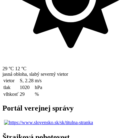
29 °C
12 °C
jasná obloha, slabý severný vietor
vietor
S, 2.28
m/s
tlak
1020
hPa
vlhkosť
29
%
Portál verejnej správy
Štrajková pohotovost