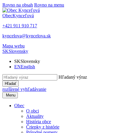
Rovno na obsah
Rovno na menu
Obec
Kynceľová
+421 911 910 717
kyncelova@kyncelova.sk
Mapa webu
SK
Slovensky
SK
Slovensky
EN
English
Hľadaný výraz
Hľadať
rozšírené vyhľadávanie
Menu
Obec
O obci
Aktuality
História obce
Čriepky z histórie
Prírodné pomery