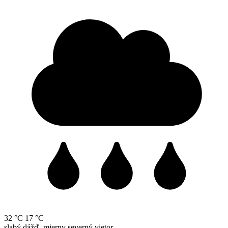
32 °C
17 °C
slabý dážď, mierny severný vietor