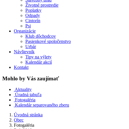
Životné prostredie
Poplatky
Odpady
Cintorín
Psi
Organizácie
Klub dôchodcov
Pasienkové spoločenstvo
Urbár
Návštevník
Tipy na výlety
Kalendár akcií
Kontakt
Mohlo by Vás zaujímať
Aktuality
Úradná tabuľa
Fotogaléria
Kalendár separovaného zberu
Úvodná stránka
Obec
Fotogaléria