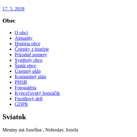
17. 5. 2018
Obec
O obci
Aktuality
História obce
Čriepky z histórie
Prírodné pomery
Symboly obce
Štatút obce
Územný plán
Komunitný plán
PHSR
Fotogaléria
Kynceľovský bonzáčik
Fizolňový deň
GDPR
Sviatok
Meniny má
Jozefína
, Nehoslav, Jozefa