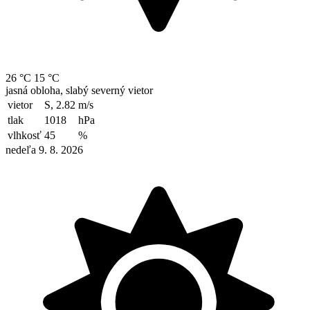
26 °C
15 °C
jasná obloha, slabý severný vietor
vietor
S, 2.82
m/s
tlak
1018
hPa
vlhkosť
45
%
nedeľa 9. 8. 2026