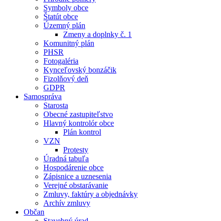
Symboly obce
Štatút obce
Územný plán
Zmeny a doplnky č. 1
Komunitný plán
PHSR
Fotogaléria
Kynceľovský bonzáčik
Fizolňový deň
GDPR
Samospráva
Starosta
Obecné zastupiteľstvo
Hlavný kontrolór obce
Plán kontrol
VZN
Protesty
Úradná tabuľa
Hospodárenie obce
Zápisnice a uznesenia
Verejné obstarávanie
Zmluvy, faktúry a objednávky
Archív zmluvy
Občan
Stavebný úrad