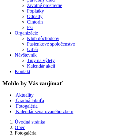
Životné prostredie
Poplatky
Odpady
Cintorín
Psi
Organizácie
Klub dôchodcov
Pasienkové spoločenstvo
Urbár
Návštevník
Tipy na výlety
Kalendár akcií
Kontakt
Mohlo by Vás zaujímať
Aktuality
Úradná tabuľa
Fotogaléria
Kalendár separovaného zberu
Úvodná stránka
Obec
Fotogaléria