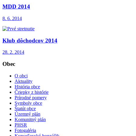
MDD 2014
8. 6. 2014
Klub dôchodcov 2014
28. 2. 2014
Obec
O obci
Aktuality
História obce
Čriepky z histórie
Prírodné pomery
Symboly obce
Štatút obce
Územný plán
Komunitný plán
PHSR
Fotogaléria
Kynceľovský bonzáčik