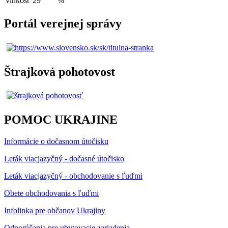
vlhkosť
29
%
Portál verejnej správy
Štrajková pohotovost
POMOC UKRAJINE
Informácie o dočasnom útočisku
Leták viacjazyčný - dočasné útočisko
Leták viacjazyčný - obchodovanie s ľuďmi
Obete obchodovania s ľuďmi
Infolinka pre občanov Ukrajiny
Odporúčania pre ubytovacie zariadenia