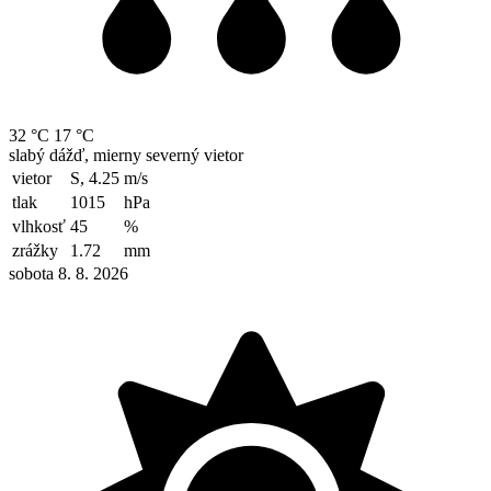
32 °C
17 °C
slabý dážď, mierny severný vietor
vietor
S, 4.25
m/s
tlak
1015
hPa
vlhkosť
45
%
zrážky
1.72
mm
sobota 8. 8. 2026