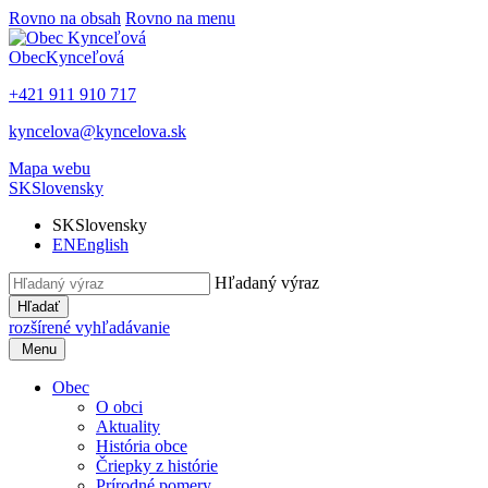
Rovno na obsah
Rovno na menu
Obec
Kynceľová
+421 911 910 717
kyncelova@kyncelova.sk
Mapa webu
SK
Slovensky
SK
Slovensky
EN
English
Hľadaný výraz
Hľadať
rozšírené vyhľadávanie
Menu
Obec
O obci
Aktuality
História obce
Čriepky z histórie
Prírodné pomery