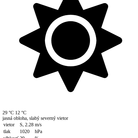
29 °C
12 °C
jasná obloha, slabý severný vietor
vietor
S, 2.28
m/s
tlak
1020
hPa