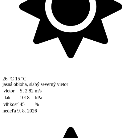
26 °C
15 °C
jasná obloha, slabý severný vietor
vietor
S, 2.82
m/s
tlak
1018
hPa
vlhkosť
45
%
nedeľa 9. 8. 2026