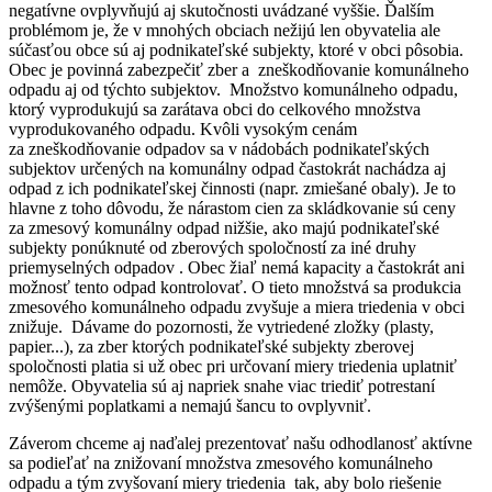
negatívne ovplyvňujú aj skutočnosti uvádzané vyššie. Ďalším
problémom je, že v mnohých obciach nežijú len obyvatelia ale
súčasťou obce sú aj podnikateľské subjekty, ktoré v obci pôsobia.
Obec je povinná zabezpečiť zber a zneškodňovanie komunálneho
odpadu aj od týchto subjektov. Množstvo komunálneho odpadu,
ktorý vyprodukujú sa zarátava obci do celkového množstva
vyprodukovaného odpadu. Kvôli vysokým cenám
za zneškodňovanie odpadov sa v nádobách podnikateľských
subjektov určených na komunálny odpad častokrát nachádza aj
odpad z ich podnikateľskej činnosti (napr. zmiešané obaly). Je to
hlavne z toho dôvodu, že nárastom cien za skládkovanie sú ceny
za zmesový komunálny odpad nižšie, ako majú podnikateľské
subjekty ponúknuté od zberových spoločností za iné druhy
priemyselných odpadov . Obec žiaľ nemá kapacity a častokrát ani
možnosť tento odpad kontrolovať. O tieto množstvá sa produkcia
zmesového komunálneho odpadu zvyšuje a miera triedenia v obci
znižuje. Dávame do pozornosti, že vytriedené zložky (plasty,
papier...), za zber ktorých podnikateľské subjekty zberovej
spoločnosti platia si už obec pri určovaní miery triedenia uplatniť
nemôže. Obyvatelia sú aj napriek snahe viac triediť potrestaní
zvýšenými poplatkami a nemajú šancu to ovplyvniť.
Záverom chceme aj naďalej prezentovať našu odhodlanosť aktívne
sa podieľať na znižovaní množstva zmesového komunálneho
odpadu a tým zvyšovaní miery triedenia tak, aby bolo riešenie