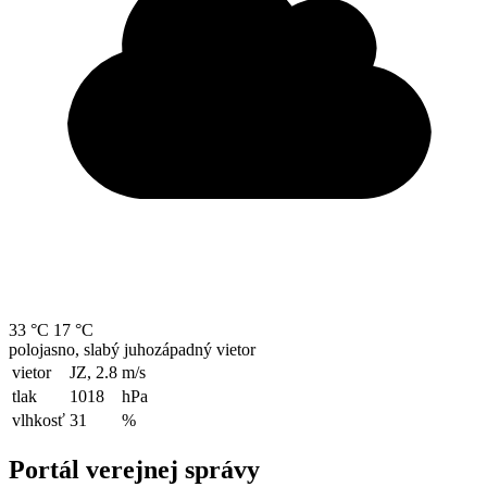
33 °C
17 °C
polojasno, slabý juhozápadný vietor
vietor
JZ, 2.8
m/s
tlak
1018
hPa
vlhkosť
31
%
Portál verejnej správy