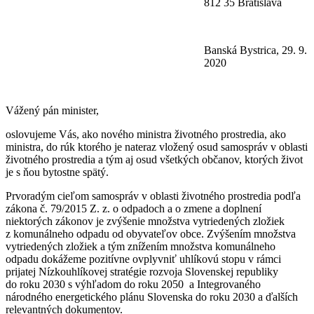
812 35 Bratislava
Banská Bystrica, 29. 9.
2020
Vážený pán minister,
oslovujeme Vás, ako nového ministra životného prostredia, ako
ministra, do rúk ktorého je nateraz vložený osud samospráv v oblasti
životného prostredia a tým aj osud všetkých občanov, ktorých život
je s ňou bytostne spätý.
Prvoradým cieľom samospráv v oblasti životného prostredia podľa
zákona č. 79/2015 Z. z. o odpadoch a o zmene a doplnení
niektorých zákonov je zvýšenie množstva vytriedených zložiek
z komunálneho odpadu od obyvateľov obce. Zvýšením množstva
vytriedených zložiek a tým znížením množstva komunálneho
odpadu dokážeme pozitívne ovplyvniť uhlíkovú stopu v rámci
prijatej Nízkouhlíkovej stratégie rozvoja Slovenskej republiky
do roku 2030 s výhľadom do roku 2050 a Integrovaného
národného energetického plánu Slovenska do roku 2030 a ďalších
relevantných dokumentov.