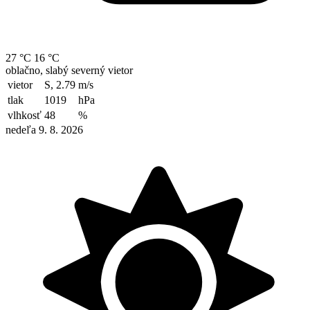
27 °C
16 °C
oblačno, slabý severný vietor
vietor
S, 2.79
m/s
tlak
1019
hPa
vlhkosť
48
%
nedeľa 9. 8. 2026