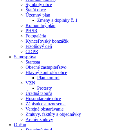
Symboly obce
Štatút obce
Územný plán
Zmeny a doplnky č. 1
Komunitný plán
PHSR
Fotogaléria
Kynceľovský bonzáčik
Fizolňový deň
GDPR
Samospráva
Starosta
Obecné zastupiteľstvo
Hlavný kontrolór obce
Plán kontrol
VZN
Protesty
Úradná tabuľa
Hospodárenie obce
Zápisnice a uznesenia
Verejné obstarávanie
Zmluvy, faktúry a objednávky
Archív zmluvy
Občan
Stavebný úrad