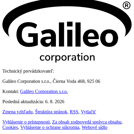
Technický prevádzkovateľ:
Galileo Corporation s.r.o., Čierna Voda 468, 925 06
Kontakt:
Galileo Corporation s.r.o.
Posledná aktualizácia: 6. 8. 2026
Zmena vzhľadu
,
Štruktúra stránok
,
RSS
,
Vytlačiť
Vyhlásenie o prístupnosti
,
Za obsah zodpovedá správca obsahu
,
Cookies
,
Vyhlásenie o ochrane súkromia
,
Webové sídlo