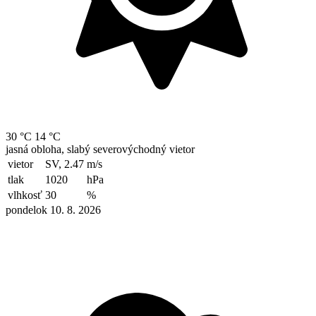
30 °C
14 °C
jasná obloha, slabý severovýchodný vietor
vietor
SV, 2.47
m/s
tlak
1020
hPa
vlhkosť
30
%
pondelok 10. 8. 2026