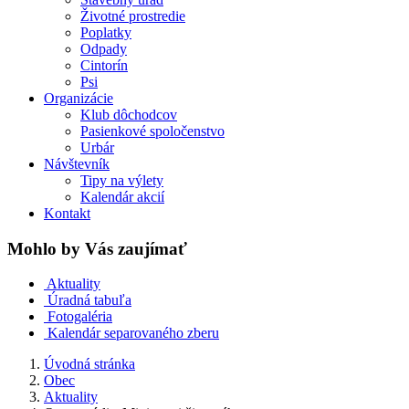
Životné prostredie
Poplatky
Odpady
Cintorín
Psi
Organizácie
Klub dôchodcov
Pasienkové spoločenstvo
Urbár
Návštevník
Tipy na výlety
Kalendár akcií
Kontakt
Mohlo by Vás zaujímať
Aktuality
Úradná tabuľa
Fotogaléria
Kalendár separovaného zberu
Úvodná stránka
Obec
Aktuality