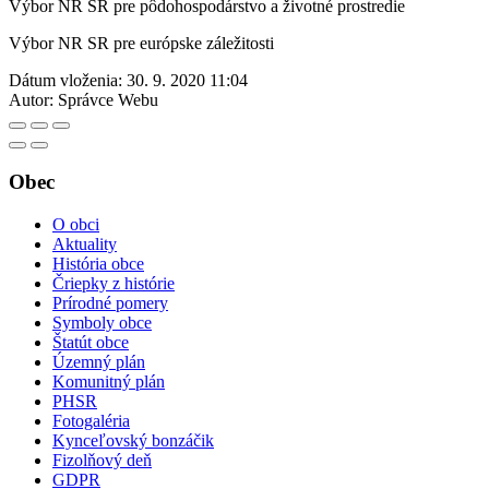
Výbor NR SR pre pôdohospodárstvo a životné prostredie
Výbor NR SR pre európske záležitosti
Dátum vloženia:
30. 9. 2020 11:04
Autor:
Správce Webu
Obec
O obci
Aktuality
História obce
Čriepky z histórie
Prírodné pomery
Symboly obce
Štatút obce
Územný plán
Komunitný plán
PHSR
Fotogaléria
Kynceľovský bonzáčik
Fizolňový deň
GDPR