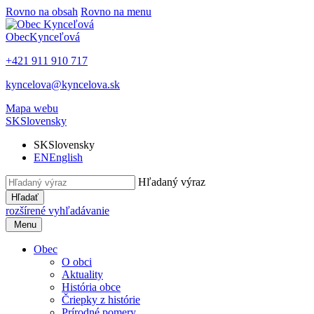
Rovno na obsah
Rovno na menu
Obec
Kynceľová
+421 911 910 717
kyncelova@kyncelova.sk
Mapa webu
SK
Slovensky
SK
Slovensky
EN
English
Hľadaný výraz
Hľadať
rozšírené vyhľadávanie
Menu
Obec
O obci
Aktuality
História obce
Čriepky z histórie
Prírodné pomery