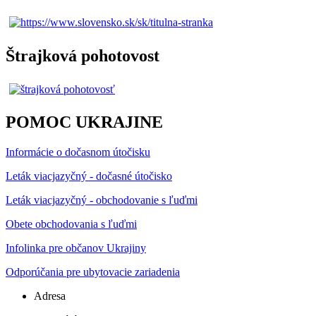
Štrajková pohotovost
POMOC UKRAJINE
Informácie o dočasnom útočisku
Leták viacjazyčný - dočasné útočisko
Leták viacjazyčný - obchodovanie s ľuďmi
Obete obchodovania s ľuďmi
Infolinka pre občanov Ukrajiny
Odporúčania pre ubytovacie zariadenia
Adresa