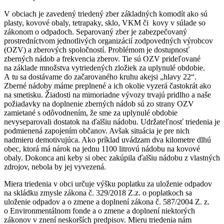
V obciach je zavedený triedený zber základných komodít ako sú
plasty, kovové obaly, tetrapaky, sklo, VKM či kovy v súlade so
zákonom o odpadoch. Separovaný zber je zabezpečovaný
prostredníctvom jednotlivých organizácií zodpovedných výrobcov
(OZV) a zberových spoločností. Problémom je dostupnosť
zberných nádob a frekvencia zberov. Tie sú OZV prideľované
na základe množstva vytriedených zložiek za uplynulé obdobie.
A tu sa dostávame do začarovaného kruhu akejsi „hlavy 22“.
Zberné nádoby máme preplnené a ich okolie vyzerá častokrát ako
na smetisku. Žiadosti na mimoriadne vývozy trvajú pridlho a naše
požiadavky na doplnenie zberných nádob sú zo strany OZV
zamietané s odôvodnením, že sme za uplynulé obdobie
nevyseparovali dostatok na ďalšiu nádobu. Udržateľnosť triedenia je
podmienená zapojením občanov. Avšak situácia je pre nich
nadmieru demotivujúca. Ako príklad uvádzam dva kilometre dlhú
obec, ktorá má nárok na jednu 1100 litrovú nádobu na kovové
obaly. Dokonca ani keby si obec zakúpila ďalšiu nádobu z vlastných
zdrojov, nebola by jej vyvezená.
Miera triedenia v obci určuje výšku poplatku za uloženie odpadov
na skládku zmysle zákona č. 329/2018 Z.z. o poplatkoch sa
uloženie odpadov a o zmene a doplnení zákona č. 587/2004 Z. z.
o Environmentálnom fonde a o zmene a doplnení niektorých
zákonov v znení neskorších predpisov. Mieru triedenia nám