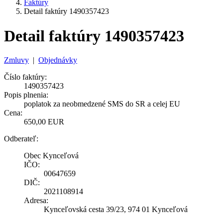
Faktúry
Detail faktúry 1490357423
Detail faktúry 1490357423
Zmluvy
|
Objednávky
Číslo faktúry:
1490357423
Popis plnenia:
poplatok za neobmedzené SMS do SR a celej EU
Cena:
650,00 EUR
Odberateľ:
Obec Kynceľová
IČO:
00647659
DIČ:
2021108914
Adresa:
Kynceľovská cesta 39/23, 974 01 Kynceľová