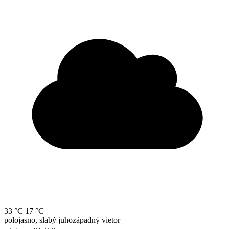
33 °C
17 °C
polojasno, slabý juhozápadný vietor