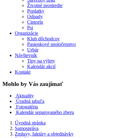
Životné prostredie
Poplatky
Odpady
Cintorín
Psi
Organizácie
Klub dôchodcov
Pasienkové spoločenstvo
Urbár
Návštevník
Tipy na výlety
Kalendár akcií
Kontakt
Mohlo by Vás zaujímať
Aktuality
Úradná tabuľa
Fotogaléria
Kalendár separovaného zberu
Úvodná stránka
Samospráva
Zmluvy, faktúry a objednávky