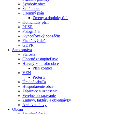
Symboly obce
Štatút obce
Územný plán
Zmeny a doplnky č. 1
Komunitný plán
PHSR
Fotogaléria
Kynceľovský bonzáčik
Fizolňový deň
GDPR
Samospráva
Starosta
Obecné zastupiteľstvo
Hlavný kontrolór obce
Plán kontrol
VZN
Protesty
Úradná tabuľa
Hospodárenie obce
Zápisnice a uznesenia
Verejné obstarávanie
Zmluvy, faktúry a objednávky
Archív zmluvy
Občan
Stavebný úrad