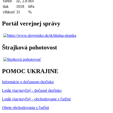
vietor
JZ, 2.8
m/s
tlak
1018
hPa
vlhkosť
31
%
Portál verejnej správy
Štrajková pohotovost
POMOC UKRAJINE
Informácie o dočasnom útočisku
Leták viacjazyčný - dočasné útočisko
Leták viacjazyčný - obchodovanie s ľuďmi
Obete obchodovania s ľuďmi