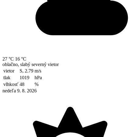
27 °C
16 °C
oblačno, slabý severný vietor
vietor
S, 2.79
m/s
tlak
1019
hPa
vlhkosť
48
%
nedeľa 9. 8. 2026