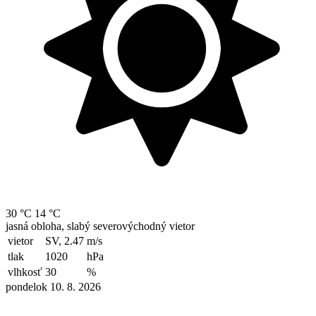
30 °C
14 °C
jasná obloha, slabý severovýchodný vietor
vietor
SV, 2.47
m/s
tlak
1020
hPa
vlhkosť
30
%
pondelok 10. 8. 2026