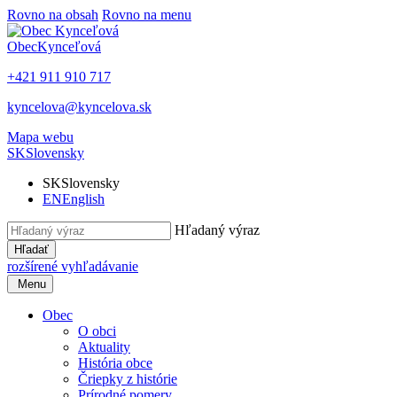
Rovno na obsah
Rovno na menu
Obec
Kynceľová
+421 911 910 717
kyncelova@kyncelova.sk
Mapa webu
SK
Slovensky
SK
Slovensky
EN
English
Hľadaný výraz
Hľadať
rozšírené vyhľadávanie
Menu
Obec
O obci
Aktuality
História obce
Čriepky z histórie
Prírodné pomery