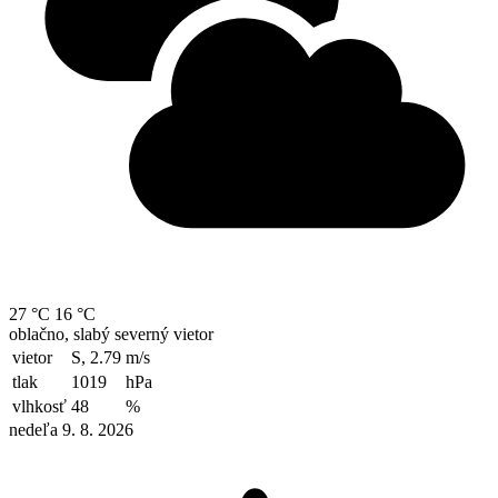
27 °C
16 °C
oblačno, slabý severný vietor
vietor
S, 2.79
m/s
tlak
1019
hPa
vlhkosť
48
%
nedeľa 9. 8. 2026