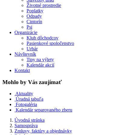
Životné prostredie
Poplatky
Odpady
Cintorín
Psi
Organizácie
Klub dôchodcov
Pasienkové spoločenstvo
Urbár
Návštevník
Tipy na výlety
Kalendár akcií
Kontakt
Mohlo by Vás zaujímať
Aktuality
Úradná tabuľa
Fotogaléria
Kalendár separovaného zberu
Úvodná stránka
Samospráva
Zmluvy, faktúry a objednávky