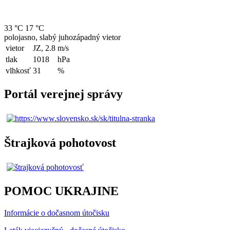
33 °C
17 °C
polojasno, slabý juhozápadný vietor
vietor
JZ, 2.8
m/s
tlak
1018
hPa
vlhkosť
31
%
Portál verejnej správy
Štrajková pohotovost
POMOC UKRAJINE
Informácie o dočasnom útočisku