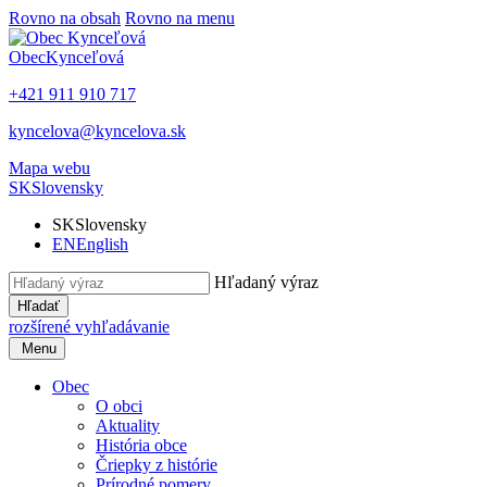
Rovno na obsah
Rovno na menu
Obec
Kynceľová
+421 911 910 717
kyncelova@kyncelova.sk
Mapa webu
SK
Slovensky
SK
Slovensky
EN
English
Hľadaný výraz
Hľadať
rozšírené vyhľadávanie
Menu
Obec
O obci
Aktuality
História obce
Čriepky z histórie
Prírodné pomery