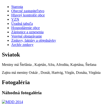
Starosta
Obecné zastupiteľstvo
Hlavný kontrolór obce
VZN
Úradná tabuľa
Hospodárenie obce
Zápisnice a uznesenia
Verejné obstarávanie
Zmluvy, faktúry a objednávky
Archív zmluvy
Sviatok
Meniny má
Štefánia
, Kajetán, Afra, Afrodita, Kajetána, Štefana
Zajtra má meniny
Oskár
, Donát, Hartvig, Virgín, Donáta, Virgínia
Fotogaléria
Náhodná fotogaléria