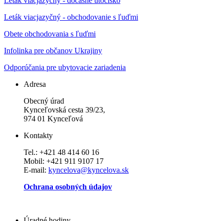
Leták viacjazyčný - dočasné útočisko
Leták viacjazyčný - obchodovanie s ľuďmi
Obete obchodovania s ľuďmi
Infolinka pre občanov Ukrajiny
Odporúčania pre ubytovacie zariadenia
Adresa
Obecný úrad
Kynceľovská cesta 39/23,
974 01 Kynceľová
Kontakty
Tel.: +421 48 414 60 16
Mobil: +421 911 9107 17
E-mail:
kyncelova@kyncelova.sk
Ochrana osobných údajov
Úradné hodiny