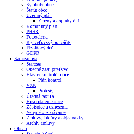
Symboly obce
Štatút obce
Územný plán
Zmeny a doplnky č. 1
Komunitný plán
PHSR
Fotogaléria
Kynceľovský bonzáčik
Fizolňový deň
GDPR
Samospráva
Starosta
Obecné zastupiteľstvo
Hlavný kontrolór obce
Plán kontrol
VZN
Protesty
Úradná tabuľa
Hospodárenie obce
Zápisnice a uznesenia
Verejné obstarávanie
Zmluvy, faktúry a objednávky
Archív zmluvy
Občan
Stavebný úrad