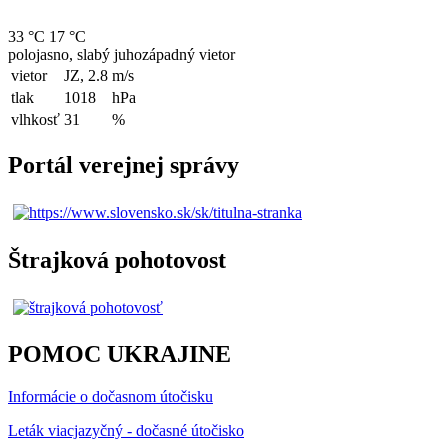
33 °C
17 °C
polojasno, slabý juhozápadný vietor
vietor
JZ, 2.8
m/s
tlak
1018
hPa
vlhkosť
31
%
Portál verejnej správy
Štrajková pohotovost
POMOC UKRAJINE
Informácie o dočasnom útočisku
Leták viacjazyčný - dočasné útočisko