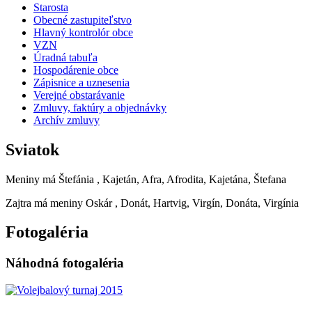
Starosta
Obecné zastupiteľstvo
Hlavný kontrolór obce
VZN
Úradná tabuľa
Hospodárenie obce
Zápisnice a uznesenia
Verejné obstarávanie
Zmluvy, faktúry a objednávky
Archív zmluvy
Sviatok
Meniny má
Štefánia
, Kajetán, Afra, Afrodita, Kajetána, Štefana
Zajtra má meniny
Oskár
, Donát, Hartvig, Virgín, Donáta, Virgínia
Fotogaléria
Náhodná fotogaléria