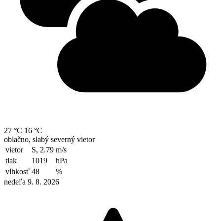
27 °C
16 °C
oblačno, slabý severný vietor
vietor
S, 2.79
m/s
tlak
1019
hPa
vlhkosť
48
%
nedeľa 9. 8. 2026