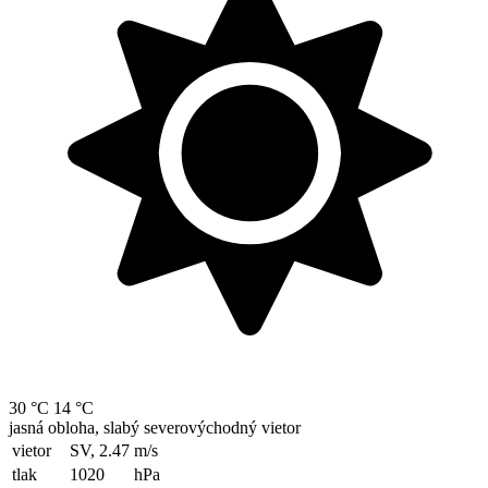
30 °C
14 °C
jasná obloha, slabý severovýchodný vietor
vietor
SV, 2.47
m/s
tlak
1020
hPa