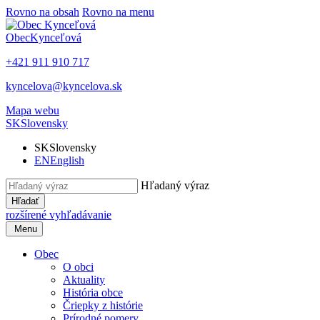
Rovno na obsah
Rovno na menu
Obec
Kynceľová
+421 911 910 717
kyncelova@kyncelova.sk
Mapa webu
SK
Slovensky
SK
Slovensky
EN
English
Hľadaný výraz
Hľadať
rozšírené vyhľadávanie
Menu
Obec
O obci
Aktuality
História obce
Čriepky z histórie
Prírodné pomery