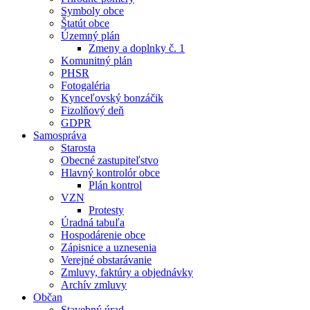
Symboly obce
Štatút obce
Územný plán
Zmeny a doplnky č. 1
Komunitný plán
PHSR
Fotogaléria
Kynceľovský bonzáčik
Fizolňový deň
GDPR
Samospráva
Starosta
Obecné zastupiteľstvo
Hlavný kontrolór obce
Plán kontrol
VZN
Protesty
Úradná tabuľa
Hospodárenie obce
Zápisnice a uznesenia
Verejné obstarávanie
Zmluvy, faktúry a objednávky
Archív zmluvy
Občan
Stavebný úrad