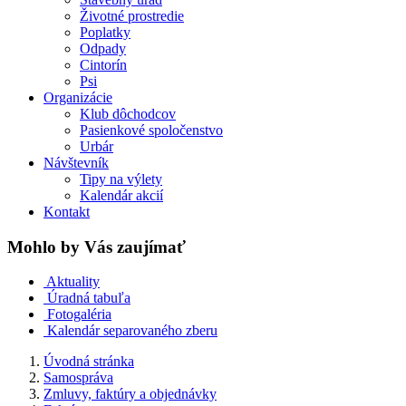
Životné prostredie
Poplatky
Odpady
Cintorín
Psi
Organizácie
Klub dôchodcov
Pasienkové spoločenstvo
Urbár
Návštevník
Tipy na výlety
Kalendár akcií
Kontakt
Mohlo by Vás zaujímať
Aktuality
Úradná tabuľa
Fotogaléria
Kalendár separovaného zberu
Úvodná stránka
Samospráva
Zmluvy, faktúry a objednávky