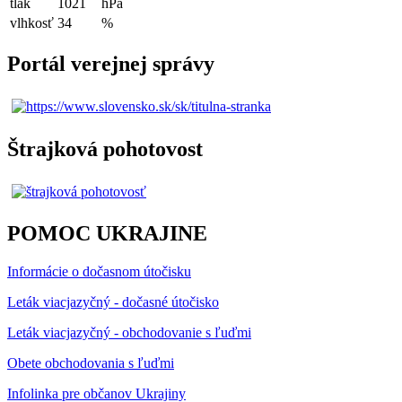
tlak
1021
hPa
vlhkosť
34
%
Portál verejnej správy
Štrajková pohotovost
POMOC UKRAJINE
Informácie o dočasnom útočisku
Leták viacjazyčný - dočasné útočisko
Leták viacjazyčný - obchodovanie s ľuďmi
Obete obchodovania s ľuďmi
Infolinka pre občanov Ukrajiny