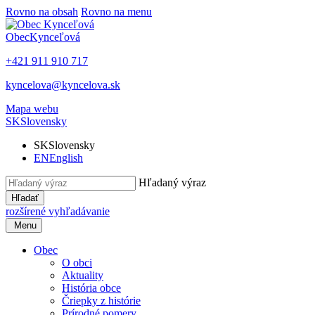
Rovno na obsah
Rovno na menu
Obec
Kynceľová
+421 911 910 717
kyncelova@kyncelova.sk
Mapa webu
SK
Slovensky
SK
Slovensky
EN
English
Hľadaný výraz
Hľadať
rozšírené vyhľadávanie
Menu
Obec
O obci
Aktuality
História obce
Čriepky z histórie
Prírodné pomery