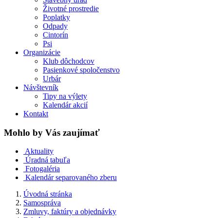
Životné prostredie
Poplatky
Odpady
Cintorín
Psi
Organizácie
Klub dôchodcov
Pasienkové spoločenstvo
Urbár
Návštevník
Tipy na výlety
Kalendár akcií
Kontakt
Mohlo by Vás zaujímať
Aktuality
Úradná tabuľa
Fotogaléria
Kalendár separovaného zberu
Úvodná stránka
Samospráva
Zmluvy, faktúry a objednávky