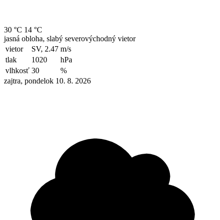
30 °C
14 °C
jasná obloha, slabý severovýchodný vietor
vietor
SV, 2.47
m/s
tlak
1020
hPa
vlhkosť
30
%
zajtra, pondelok 10. 8. 2026