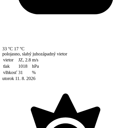
33 °C
17 °C
polojasno, slabý juhozápadný vietor
vietor
JZ, 2.8
m/s
tlak
1018
hPa
vlhkosť
31
%
utorok 11. 8. 2026