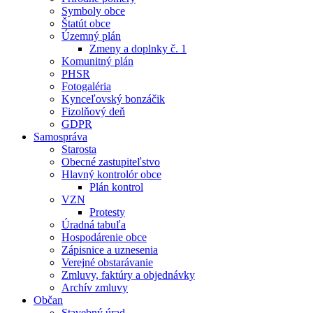
Symboly obce
Štatút obce
Územný plán
Zmeny a doplnky č. 1
Komunitný plán
PHSR
Fotogaléria
Kynceľovský bonzáčik
Fizolňový deň
GDPR
Samospráva
Starosta
Obecné zastupiteľstvo
Hlavný kontrolór obce
Plán kontrol
VZN
Protesty
Úradná tabuľa
Hospodárenie obce
Zápisnice a uznesenia
Verejné obstarávanie
Zmluvy, faktúry a objednávky
Archív zmluvy
Občan
Stavebný úrad