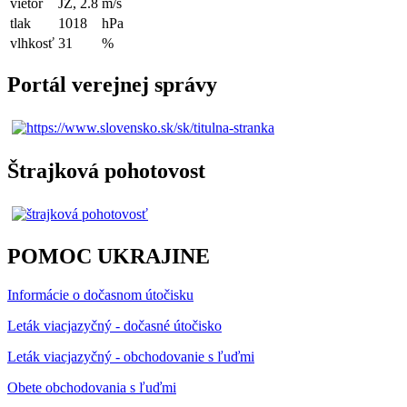
vietor
JZ, 2.8
m/s
tlak
1018
hPa
vlhkosť
31
%
Portál verejnej správy
Štrajková pohotovost
POMOC UKRAJINE
Informácie o dočasnom útočisku
Leták viacjazyčný - dočasné útočisko
Leták viacjazyčný - obchodovanie s ľuďmi
Obete obchodovania s ľuďmi