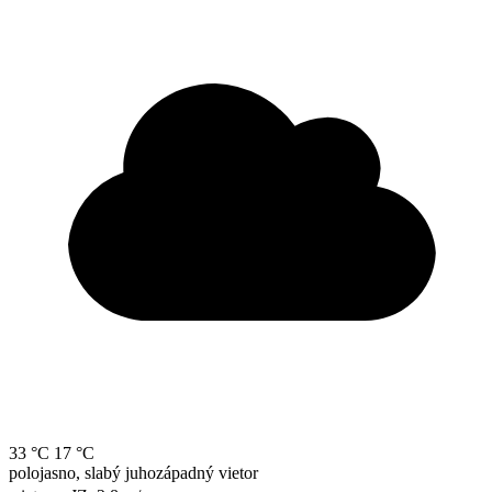
33 °C
17 °C
polojasno, slabý juhozápadný vietor