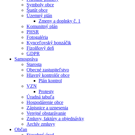
Symboly obce
Štatút obce
Územný plán
Zmeny a doplnky č. 1
Komunitný plán
PHSR
Fotogaléria
Kynceľovský bonzáčik
Fizolňový deň
GDPR
Samospráva
Starosta
Obecné zastupiteľstvo
Hlavný kontrolór obce
Plán kontrol
VZN
Protesty
Úradná tabuľa
Hospodárenie obce
Zápisnice a uznesenia
Verejné obstarávanie
Zmluvy, faktúry a objednávky
Archív zmluvy
Občan
Stavebný úrad