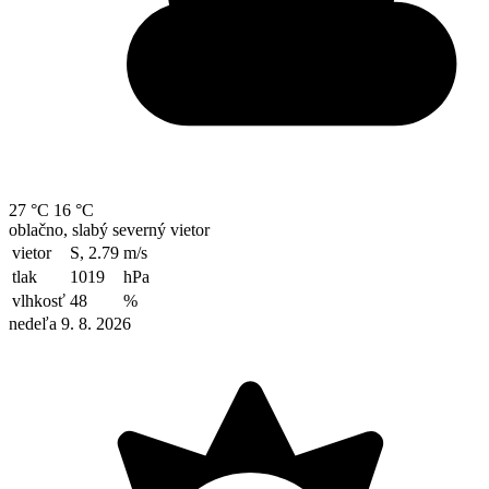
27 °C
16 °C
oblačno, slabý severný vietor
vietor
S, 2.79
m/s
tlak
1019
hPa
vlhkosť
48
%
nedeľa 9. 8. 2026