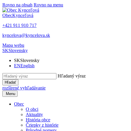
Rovno na obsah
Rovno na menu
Obec
Kynceľová
+421 911 910 717
kyncelova@kyncelova.sk
Mapa webu
SK
Slovensky
SK
Slovensky
EN
English
Hľadaný výraz
Hľadať
rozšírené vyhľadávanie
Menu
Obec
O obci
Aktuality
História obce
Čriepky z histórie
Prírodné pomery