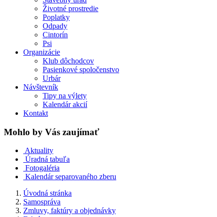
Životné prostredie
Poplatky
Odpady
Cintorín
Psi
Organizácie
Klub dôchodcov
Pasienkové spoločenstvo
Urbár
Návštevník
Tipy na výlety
Kalendár akcií
Kontakt
Mohlo by Vás zaujímať
Aktuality
Úradná tabuľa
Fotogaléria
Kalendár separovaného zberu
Úvodná stránka
Samospráva
Zmluvy, faktúry a objednávky