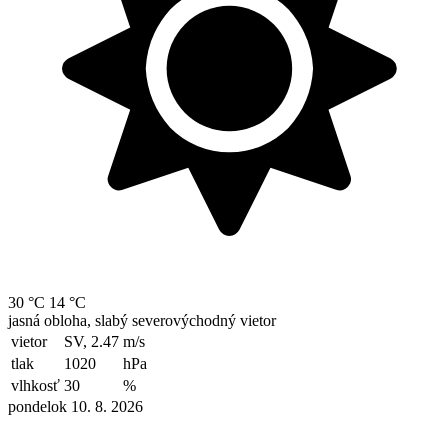
30 °C
14 °C
jasná obloha, slabý severovýchodný vietor
vietor
SV, 2.47
m/s
tlak
1020
hPa
vlhkosť
30
%
pondelok 10. 8. 2026