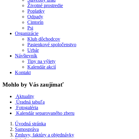
Životné prostredie
Poplatky
Odpady
Cintorín
Psi
Organizácie
Klub dôchodcov
Pasienkové spoločenstvo
Urbár
Návštevník
Tipy na výlety
Kalendár akcií
Kontakt
Mohlo by Vás zaujímať
Aktuality
Úradná tabuľa
Fotogaléria
Kalendár separovaného zberu
Úvodná stránka
Samospráva
Zmluvy, faktúry a objednávky