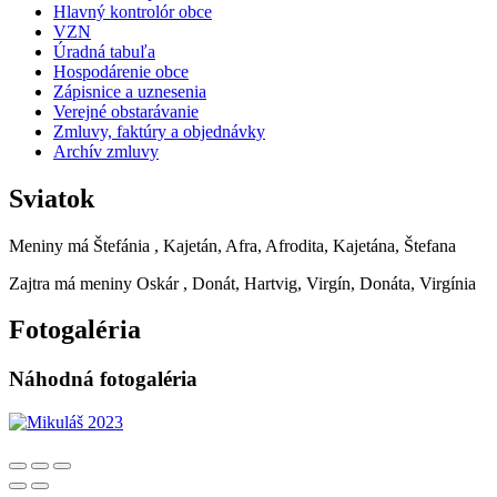
Hlavný kontrolór obce
VZN
Úradná tabuľa
Hospodárenie obce
Zápisnice a uznesenia
Verejné obstarávanie
Zmluvy, faktúry a objednávky
Archív zmluvy
Sviatok
Meniny má
Štefánia
, Kajetán, Afra, Afrodita, Kajetána, Štefana
Zajtra má meniny
Oskár
, Donát, Hartvig, Virgín, Donáta, Virgínia
Fotogaléria
Náhodná fotogaléria