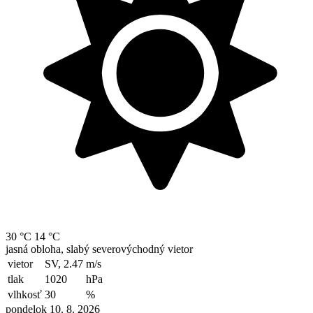
30 °C
14 °C
jasná obloha, slabý severovýchodný vietor
vietor
SV, 2.47
m/s
tlak
1020
hPa
vlhkosť
30
%
pondelok 10. 8. 2026