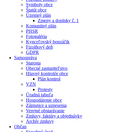
Symboly obce
Štatút obce
Územný plán
Zmeny a doplnky č. 1
Komunitný plán
PHSR
Fotogaléria
Kynceľovský bonzáčik
Fizolňový deň
GDPR
Samospráva
Starosta
Obecné zastupiteľstvo
Hlavný kontrolór obce
Plán kontrol
VZN
Protesty
Úradná tabuľa
Hospodárenie obce
Zápisnice a uznesenia
Verejné obstarávanie
Zmluvy, faktúry a objednávky
Archív zmluvy
Občan
Stavebný úrad