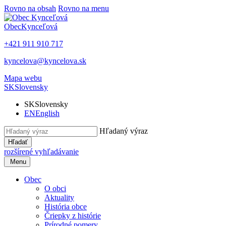
Rovno na obsah
Rovno na menu
Obec
Kynceľová
+421 911 910 717
kyncelova@kyncelova.sk
Mapa webu
SK
Slovensky
SK
Slovensky
EN
English
Hľadaný výraz
Hľadať
rozšírené vyhľadávanie
Menu
Obec
O obci
Aktuality
História obce
Čriepky z histórie
Prírodné pomery