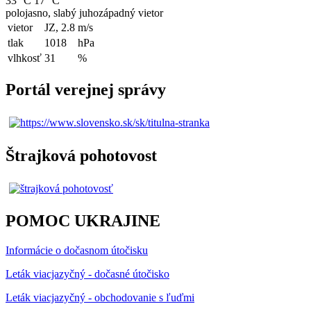
33 °C
17 °C
polojasno, slabý juhozápadný vietor
vietor
JZ, 2.8
m/s
tlak
1018
hPa
vlhkosť
31
%
Portál verejnej správy
Štrajková pohotovost
POMOC UKRAJINE
Informácie o dočasnom útočisku
Leták viacjazyčný - dočasné útočisko
Leták viacjazyčný - obchodovanie s ľuďmi