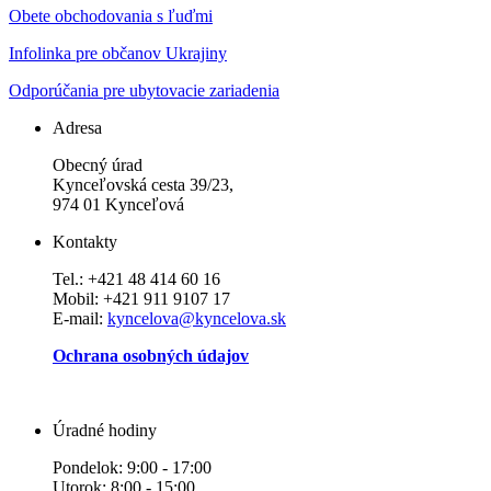
Obete obchodovania s ľuďmi
Infolinka pre občanov Ukrajiny
Odporúčania pre ubytovacie zariadenia
Adresa
Obecný úrad
Kynceľovská cesta 39/23,
974 01 Kynceľová
Kontakty
Tel.: +421 48 414 60 16
Mobil: +421 911 9107 17
E-mail:
kyncelova@kyncelova.sk
Ochrana osobných údajov
Úradné hodiny
Pondelok: 9:00 - 17:00
Utorok: 8:00 - 15:00