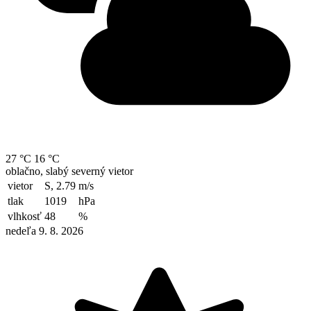
27 °C
16 °C
oblačno, slabý severný vietor
vietor
S, 2.79
m/s
tlak
1019
hPa
vlhkosť
48
%
nedeľa 9. 8. 2026