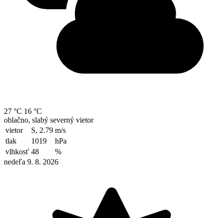
27 °C
16 °C
oblačno, slabý severný vietor
vietor
S, 2.79
m/s
tlak
1019
hPa
vlhkosť
48
%
nedeľa 9. 8. 2026