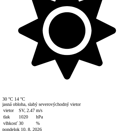
30 °C
14 °C
jasná obloha, slabý severovýchodný vietor
vietor
SV, 2.47
m/s
tlak
1020
hPa
vlhkosť
30
%
pondelok 10. 8. 2026