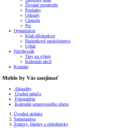
Životné prostredie
Poplatky
Odpady
Cintorín
Psi
Organizácie
Klub dôchodcov
Pasienkové spoločenstvo
Urbár
Návštevník
Tipy na výlety
Kalendár akcií
Kontakt
Mohlo by Vás zaujímať
Aktuality
Úradná tabuľa
Fotogaléria
Kalendár separovaného zberu
Úvodná stránka
Samospráva
Zmluvy, faktúry a objednávky