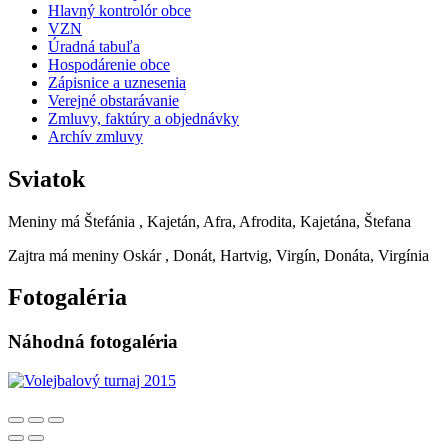
Hlavný kontrolór obce
VZN
Úradná tabuľa
Hospodárenie obce
Zápisnice a uznesenia
Verejné obstarávanie
Zmluvy, faktúry a objednávky
Archív zmluvy
Sviatok
Meniny má
Štefánia
, Kajetán, Afra, Afrodita, Kajetána, Štefana
Zajtra má meniny
Oskár
, Donát, Hartvig, Virgín, Donáta, Virgínia
Fotogaléria
Náhodná fotogaléria