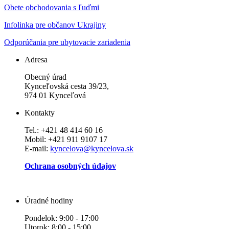
Obete obchodovania s ľuďmi
Infolinka pre občanov Ukrajiny
Odporúčania pre ubytovacie zariadenia
Adresa
Obecný úrad
Kynceľovská cesta 39/23,
974 01 Kynceľová
Kontakty
Tel.: +421 48 414 60 16
Mobil: +421 911 9107 17
E-mail:
kyncelova@kyncelova.sk
Ochrana osobných údajov
Úradné hodiny
Pondelok: 9:00 - 17:00
Utorok: 8:00 - 15:00