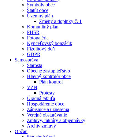
Symboly obce
Štatút obce
Územný plán
Zmeny a doplnky č. 1
Komunitný plán
PHSR
Fotogaléria
Kynceľovský bonzáčik
Fizolňový deň
GDPR
Samospráva
Starosta
Obecné zastupiteľstvo
Hlavný kontrolór obce
Plán kontrol
VZN
Protesty
Úradná tabuľa
Hospodárenie obce
Zápisnice a uznesenia
Verejné obstarávanie
Zmluvy, faktúry a objednávky
Archív zmluvy
Občan
Stavebný úrad