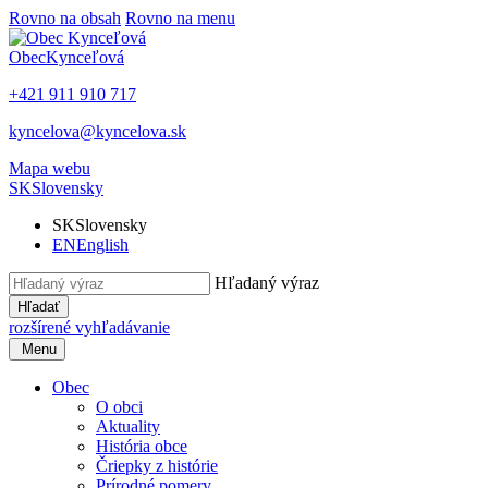
Rovno na obsah
Rovno na menu
Obec
Kynceľová
+421 911 910 717
kyncelova@kyncelova.sk
Mapa webu
SK
Slovensky
SK
Slovensky
EN
English
Hľadaný výraz
Hľadať
rozšírené vyhľadávanie
Menu
Obec
O obci
Aktuality
História obce
Čriepky z histórie
Prírodné pomery