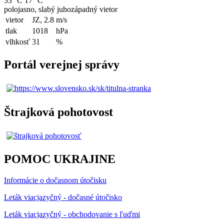
33 °C
17 °C
polojasno, slabý juhozápadný vietor
vietor
JZ, 2.8
m/s
tlak
1018
hPa
vlhkosť
31
%
Portál verejnej správy
Štrajková pohotovost
POMOC UKRAJINE
Informácie o dočasnom útočisku
Leták viacjazyčný - dočasné útočisko
Leták viacjazyčný - obchodovanie s ľuďmi