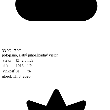
33 °C
17 °C
polojasno, slabý juhozápadný vietor
vietor
JZ, 2.8
m/s
tlak
1018
hPa
vlhkosť
31
%
utorok 11. 8. 2026