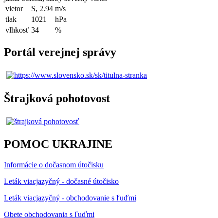
vietor
S, 2.94
m/s
tlak
1021
hPa
vlhkosť
34
%
Portál verejnej správy
Štrajková pohotovost
POMOC UKRAJINE
Informácie o dočasnom útočisku
Leták viacjazyčný - dočasné útočisko
Leták viacjazyčný - obchodovanie s ľuďmi
Obete obchodovania s ľuďmi