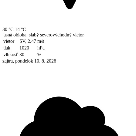
30 °C
14 °C
jasná obloha, slabý severovýchodný vietor
vietor
SV, 2.47
m/s
tlak
1020
hPa
vlhkosť
30
%
zajtra, pondelok 10. 8. 2026