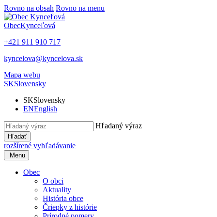
Rovno na obsah
Rovno na menu
Obec
Kynceľová
+421 911 910 717
kyncelova@kyncelova.sk
Mapa webu
SK
Slovensky
SK
Slovensky
EN
English
Hľadaný výraz
Hľadať
rozšírené vyhľadávanie
Menu
Obec
O obci
Aktuality
História obce
Čriepky z histórie
Prírodné pomery