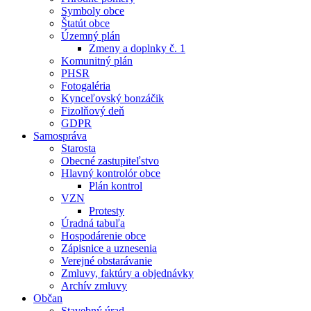
Symboly obce
Štatút obce
Územný plán
Zmeny a doplnky č. 1
Komunitný plán
PHSR
Fotogaléria
Kynceľovský bonzáčik
Fizolňový deň
GDPR
Samospráva
Starosta
Obecné zastupiteľstvo
Hlavný kontrolór obce
Plán kontrol
VZN
Protesty
Úradná tabuľa
Hospodárenie obce
Zápisnice a uznesenia
Verejné obstarávanie
Zmluvy, faktúry a objednávky
Archív zmluvy
Občan
Stavebný úrad