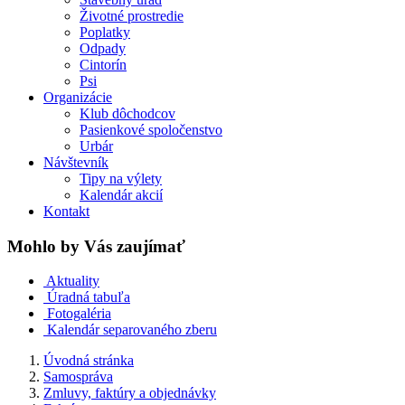
Životné prostredie
Poplatky
Odpady
Cintorín
Psi
Organizácie
Klub dôchodcov
Pasienkové spoločenstvo
Urbár
Návštevník
Tipy na výlety
Kalendár akcií
Kontakt
Mohlo by Vás zaujímať
Aktuality
Úradná tabuľa
Fotogaléria
Kalendár separovaného zberu
Úvodná stránka
Samospráva
Zmluvy, faktúry a objednávky