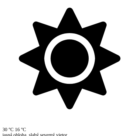
30 °C
16 °C
jasná obloha, slabý severný vietor