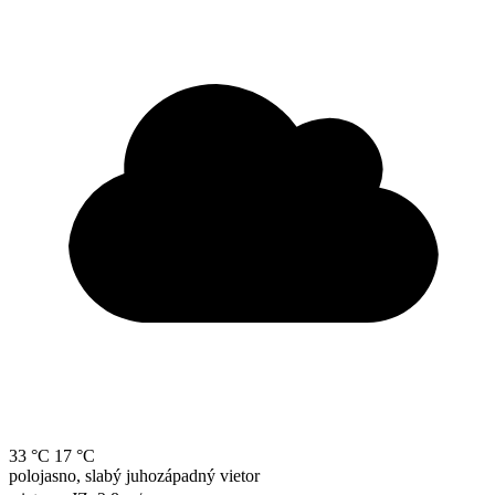
33 °C
17 °C
polojasno, slabý juhozápadný vietor