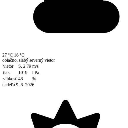
27 °C
16 °C
oblačno, slabý severný vietor
vietor
S, 2.79
m/s
tlak
1019
hPa
vlhkosť
48
%
nedeľa 9. 8. 2026