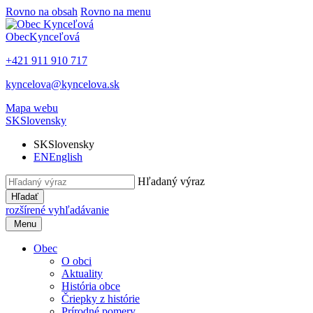
Rovno na obsah
Rovno na menu
Obec
Kynceľová
+421 911 910 717
kyncelova@kyncelova.sk
Mapa webu
SK
Slovensky
SK
Slovensky
EN
English
Hľadaný výraz
Hľadať
rozšírené vyhľadávanie
Menu
Obec
O obci
Aktuality
História obce
Čriepky z histórie
Prírodné pomery