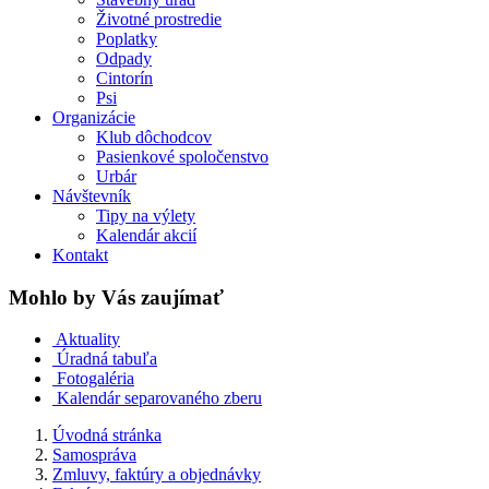
Životné prostredie
Poplatky
Odpady
Cintorín
Psi
Organizácie
Klub dôchodcov
Pasienkové spoločenstvo
Urbár
Návštevník
Tipy na výlety
Kalendár akcií
Kontakt
Mohlo by Vás zaujímať
Aktuality
Úradná tabuľa
Fotogaléria
Kalendár separovaného zberu
Úvodná stránka
Samospráva
Zmluvy, faktúry a objednávky