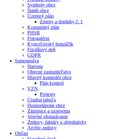
Symboly obce
Štatút obce
Územný plán
Zmeny a doplnky č. 1
Komunitný plán
PHSR
Fotogaléria
Kynceľovský bonzáčik
Fizolňový deň
GDPR
Samospráva
Starosta
Obecné zastupiteľstvo
Hlavný kontrolór obce
Plán kontrol
VZN
Protesty
Úradná tabuľa
Hospodárenie obce
Zápisnice a uznesenia
Verejné obstarávanie
Zmluvy, faktúry a objednávky
Archív zmluvy
Občan
Stavebný úrad