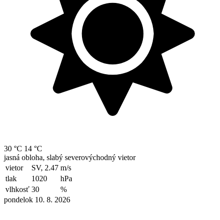
30 °C
14 °C
jasná obloha, slabý severovýchodný vietor
vietor
SV, 2.47
m/s
tlak
1020
hPa
vlhkosť
30
%
pondelok 10. 8. 2026