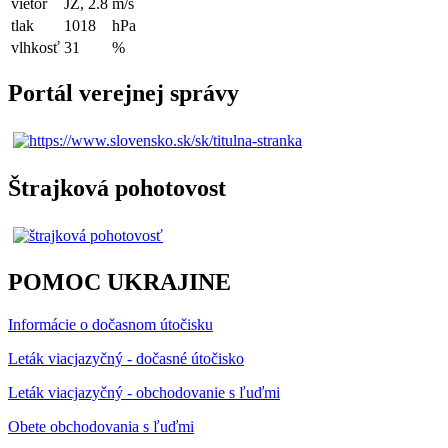
vietor
JZ, 2.8
m/s
tlak
1018
hPa
vlhkosť
31
%
Portál verejnej správy
Štrajková pohotovost
POMOC UKRAJINE
Informácie o dočasnom útočisku
Leták viacjazyčný - dočasné útočisko
Leták viacjazyčný - obchodovanie s ľuďmi
Obete obchodovania s ľuďmi