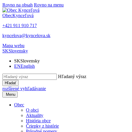
Rovno na obsah
Rovno na menu
Obec
Kynceľová
+421 911 910 717
kyncelova@kyncelova.sk
Mapa webu
SK
Slovensky
SK
Slovensky
EN
English
Hľadaný výraz
Hľadať
rozšírené vyhľadávanie
Menu
Obec
O obci
Aktuality
História obce
Čriepky z histórie
Prírodné pomery