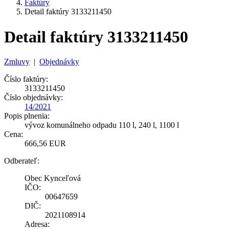
Faktúry
Detail faktúry 3133211450
Detail faktúry 3133211450
Zmluvy
|
Objednávky
Číslo faktúry:
3133211450
Číslo objednávky:
14/2021
Popis plnenia:
vývoz komunálneho odpadu 110 l, 240 l, 1100 l
Cena:
666,56 EUR
Odberateľ:
Obec Kynceľová
IČO:
00647659
DIČ:
2021108914
Adresa: