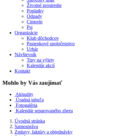
Životné prostredie
Poplatky
Odpady
Cintorín
Psi
Organizácie
Klub dôchodcov
Pasienkové spoločenstvo
Urbár
Návštevník
Tipy na výlety
Kalendár akcií
Kontakt
Mohlo by Vás zaujímať
Aktuality
Úradná tabuľa
Fotogaléria
Kalendár separovaného zberu
Úvodná stránka
Samospráva
Zmluvy, faktúry a objednávky