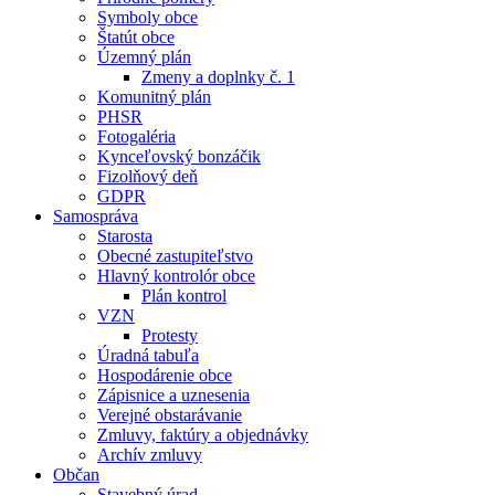
Symboly obce
Štatút obce
Územný plán
Zmeny a doplnky č. 1
Komunitný plán
PHSR
Fotogaléria
Kynceľovský bonzáčik
Fizolňový deň
GDPR
Samospráva
Starosta
Obecné zastupiteľstvo
Hlavný kontrolór obce
Plán kontrol
VZN
Protesty
Úradná tabuľa
Hospodárenie obce
Zápisnice a uznesenia
Verejné obstarávanie
Zmluvy, faktúry a objednávky
Archív zmluvy
Občan
Stavebný úrad