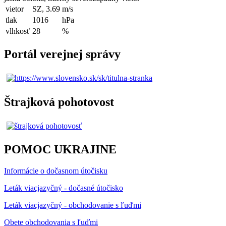
vietor
SZ, 3.69
m/s
tlak
1016
hPa
vlhkosť
28
%
Portál verejnej správy
Štrajková pohotovost
POMOC UKRAJINE
Informácie o dočasnom útočisku
Leták viacjazyčný - dočasné útočisko
Leták viacjazyčný - obchodovanie s ľuďmi
Obete obchodovania s ľuďmi