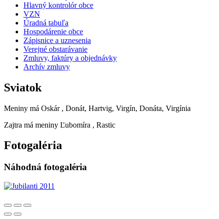
Hlavný kontrolór obce
VZN
Úradná tabuľa
Hospodárenie obce
Zápisnice a uznesenia
Verejné obstarávanie
Zmluvy, faktúry a objednávky
Archív zmluvy
Sviatok
Meniny má
Oskár
, Donát, Hartvig, Virgín, Donáta, Virgínia
Zajtra má meniny
Ľubomíra
, Rastic
Fotogaléria
Náhodná fotogaléria