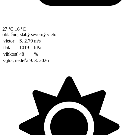
27 °C
16 °C
oblačno, slabý severný vietor
vietor
S, 2.79
m/s
tlak
1019
hPa
vlhkosť
48
%
zajtra, nedeľa 9. 8. 2026