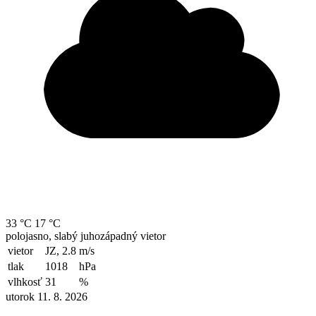
33 °C
17 °C
polojasno, slabý juhozápadný vietor
vietor
JZ, 2.8
m/s
tlak
1018
hPa
vlhkosť
31
%
utorok 11. 8. 2026