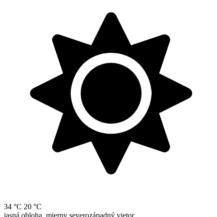
34 °C
20 °C
jasná obloha, mierny severozápadný vietor