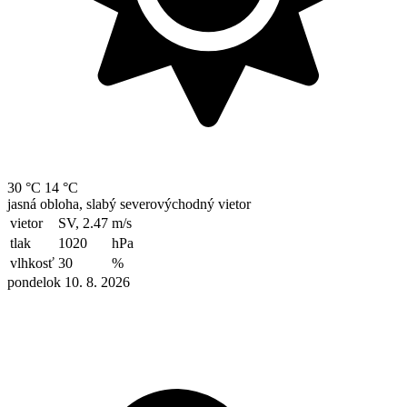
30 °C
14 °C
jasná obloha, slabý severovýchodný vietor
vietor
SV, 2.47
m/s
tlak
1020
hPa
vlhkosť
30
%
pondelok 10. 8. 2026