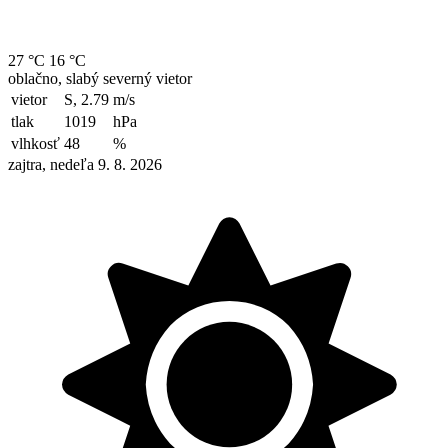
27 °C
16 °C
oblačno, slabý severný vietor
vietor
S, 2.79
m/s
tlak
1019
hPa
vlhkosť
48
%
zajtra, nedeľa 9. 8. 2026