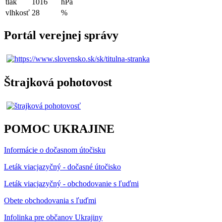
tlak
1016
hPa
vlhkosť
28
%
Portál verejnej správy
Štrajková pohotovost
POMOC UKRAJINE
Informácie o dočasnom útočisku
Leták viacjazyčný - dočasné útočisko
Leták viacjazyčný - obchodovanie s ľuďmi
Obete obchodovania s ľuďmi
Infolinka pre občanov Ukrajiny