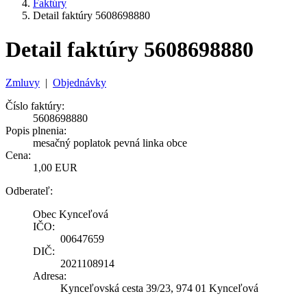
Faktúry
Detail faktúry 5608698880
Detail faktúry 5608698880
Zmluvy
|
Objednávky
Číslo faktúry:
5608698880
Popis plnenia:
mesačný poplatok pevná linka obce
Cena:
1,00 EUR
Odberateľ:
Obec Kynceľová
IČO:
00647659
DIČ:
2021108914
Adresa:
Kynceľovská cesta 39/23, 974 01 Kynceľová