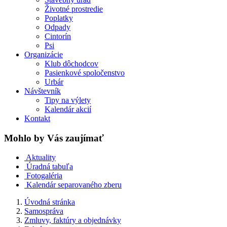
Životné prostredie
Poplatky
Odpady
Cintorín
Psi
Organizácie
Klub dôchodcov
Pasienkové spoločenstvo
Urbár
Návštevník
Tipy na výlety
Kalendár akcií
Kontakt
Mohlo by Vás zaujímať
Aktuality
Úradná tabuľa
Fotogaléria
Kalendár separovaného zberu
Úvodná stránka
Samospráva
Zmluvy, faktúry a objednávky