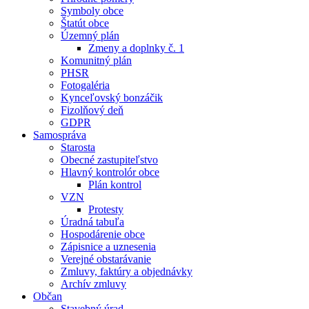
Symboly obce
Štatút obce
Územný plán
Zmeny a doplnky č. 1
Komunitný plán
PHSR
Fotogaléria
Kynceľovský bonzáčik
Fizolňový deň
GDPR
Samospráva
Starosta
Obecné zastupiteľstvo
Hlavný kontrolór obce
Plán kontrol
VZN
Protesty
Úradná tabuľa
Hospodárenie obce
Zápisnice a uznesenia
Verejné obstarávanie
Zmluvy, faktúry a objednávky
Archív zmluvy
Občan
Stavebný úrad