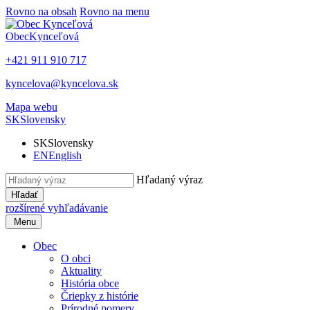
Rovno na obsah
Rovno na menu
Obec
Kynceľová
+421 911 910 717
kyncelova@kyncelova.sk
Mapa webu
SK
Slovensky
SK
Slovensky
EN
English
Hľadaný výraz
Hľadať
rozšírené vyhľadávanie
Menu
Obec
O obci
Aktuality
História obce
Čriepky z histórie
Prírodné pomery