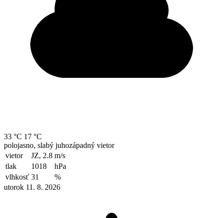
33 °C
17 °C
polojasno, slabý juhozápadný vietor
vietor
JZ, 2.8
m/s
tlak
1018
hPa
vlhkosť
31
%
utorok 11. 8. 2026