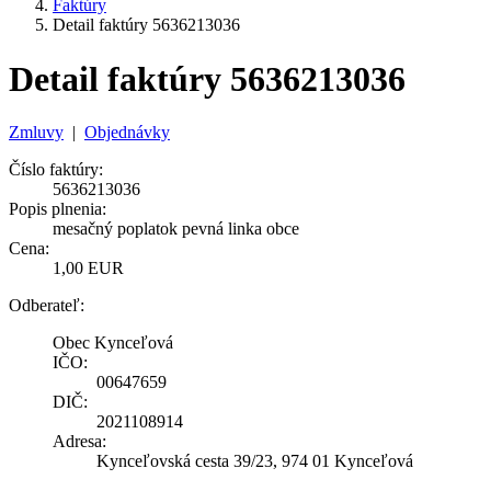
Faktúry
Detail faktúry 5636213036
Detail faktúry 5636213036
Zmluvy
|
Objednávky
Číslo faktúry:
5636213036
Popis plnenia:
mesačný poplatok pevná linka obce
Cena:
1,00 EUR
Odberateľ:
Obec Kynceľová
IČO:
00647659
DIČ:
2021108914
Adresa:
Kynceľovská cesta 39/23, 974 01 Kynceľová