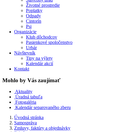
Životné prostredie
Poplatky
Odpady
Cintorín
Psi
Organizácie
Klub dôchodcov
Pasienkové spoločenstvo
Urbár
Návštevník
Tipy na výlety
Kalendár akcií
Kontakt
Mohlo by Vás zaujímať
Aktuality
Úradná tabuľa
Fotogaléria
Kalendár separovaného zberu
Úvodná stránka
Samospráva
Zmluvy, faktúry a objednávky