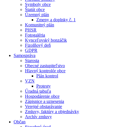
Symboly obce
Štatút obce
Územný plán
Zmeny a doplnky č. 1
Komunitný plán
PHSR
Fotogaléria
Kynceľovský bonzáčik
Fizolňový deň
GDPR
Samospráva
Starosta
Obecné zastupiteľstvo
Hlavný kontrolór obce
Plán kontrol
VZN
Protesty
Úradná tabuľa
Hospodárenie obce
Zápisnice a uznesenia
Verejné obstarávanie
Zmluvy, faktúry a objednávky
Archív zmluvy
Občan
Stavebný úrad