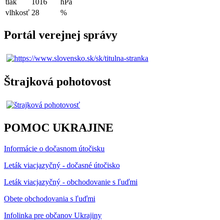
tlak
1016
hPa
vlhkosť
28
%
Portál verejnej správy
Štrajková pohotovost
POMOC UKRAJINE
Informácie o dočasnom útočisku
Leták viacjazyčný - dočasné útočisko
Leták viacjazyčný - obchodovanie s ľuďmi
Obete obchodovania s ľuďmi
Infolinka pre občanov Ukrajiny