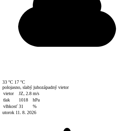
33 °C
17 °C
polojasno, slabý juhozápadný vietor
vietor
JZ, 2.8
m/s
tlak
1018
hPa
vlhkosť
31
%
utorok 11. 8. 2026