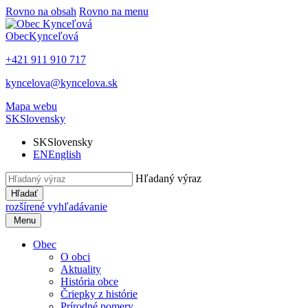
Rovno na obsah
Rovno na menu
Obec
Kynceľová
+421 911 910 717
kyncelova@kyncelova.sk
Mapa webu
SK
Slovensky
SK
Slovensky
EN
English
Hľadaný výraz
Hľadať
rozšírené vyhľadávanie
Menu
Obec
O obci
Aktuality
História obce
Čriepky z histórie
Prírodné pomery