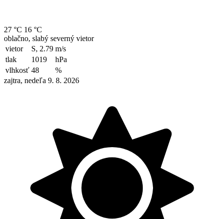
27 °C
16 °C
oblačno, slabý severný vietor
vietor
S, 2.79
m/s
tlak
1019
hPa
vlhkosť
48
%
zajtra, nedeľa 9. 8. 2026