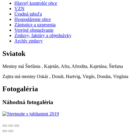
Hlavný kontrolór obce
VZN
Úradná tabuľa
Hospodárenie obce
Zápisnice a uznesenia
Verejné obstarávanie
Zmluvy, faktúry a objednávky
Archív zmluvy
Sviatok
Meniny má
Štefánia
, Kajetán, Afra, Afrodita, Kajetána, Štefana
Zajtra má meniny
Oskár
, Donát, Hartvig, Virgín, Donáta, Virgínia
Fotogaléria
Náhodná fotogaléria