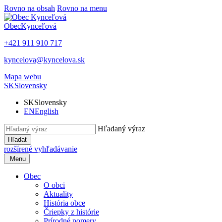
Rovno na obsah
Rovno na menu
Obec
Kynceľová
+421 911 910 717
kyncelova@kyncelova.sk
Mapa webu
SK
Slovensky
SK
Slovensky
EN
English
Hľadaný výraz
Hľadať
rozšírené vyhľadávanie
Menu
Obec
O obci
Aktuality
História obce
Čriepky z histórie
Prírodné pomery