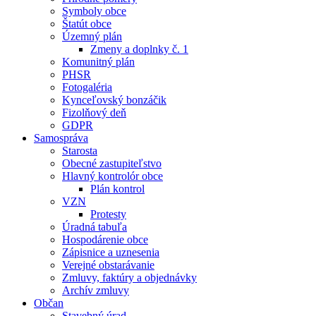
Symboly obce
Štatút obce
Územný plán
Zmeny a doplnky č. 1
Komunitný plán
PHSR
Fotogaléria
Kynceľovský bonzáčik
Fizolňový deň
GDPR
Samospráva
Starosta
Obecné zastupiteľstvo
Hlavný kontrolór obce
Plán kontrol
VZN
Protesty
Úradná tabuľa
Hospodárenie obce
Zápisnice a uznesenia
Verejné obstarávanie
Zmluvy, faktúry a objednávky
Archív zmluvy
Občan
Stavebný úrad