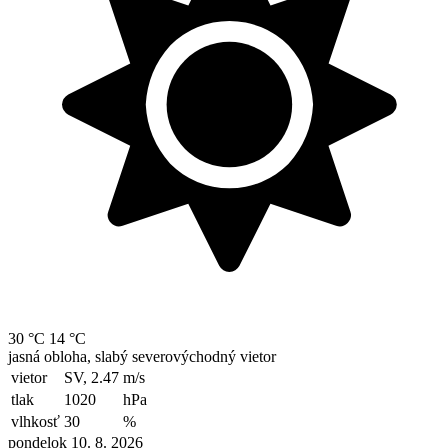
30 °C
14 °C
jasná obloha, slabý severovýchodný vietor
vietor
SV, 2.47
m/s
tlak
1020
hPa
vlhkosť
30
%
pondelok 10. 8. 2026