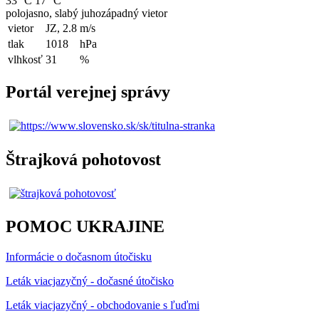
33 °C
17 °C
polojasno, slabý juhozápadný vietor
vietor
JZ, 2.8
m/s
tlak
1018
hPa
vlhkosť
31
%
Portál verejnej správy
Štrajková pohotovost
POMOC UKRAJINE
Informácie o dočasnom útočisku
Leták viacjazyčný - dočasné útočisko
Leták viacjazyčný - obchodovanie s ľuďmi