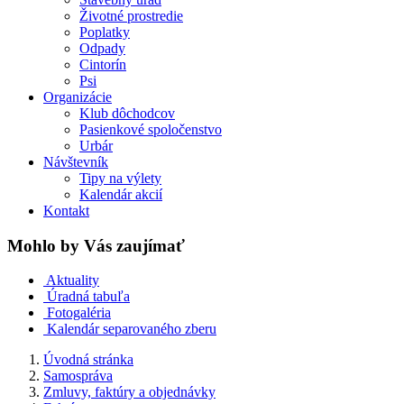
Životné prostredie
Poplatky
Odpady
Cintorín
Psi
Organizácie
Klub dôchodcov
Pasienkové spoločenstvo
Urbár
Návštevník
Tipy na výlety
Kalendár akcií
Kontakt
Mohlo by Vás zaujímať
Aktuality
Úradná tabuľa
Fotogaléria
Kalendár separovaného zberu
Úvodná stránka
Samospráva
Zmluvy, faktúry a objednávky