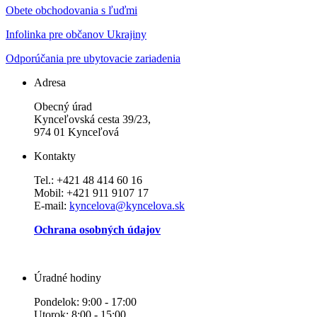
Obete obchodovania s ľuďmi
Infolinka pre občanov Ukrajiny
Odporúčania pre ubytovacie zariadenia
Adresa
Obecný úrad
Kynceľovská cesta 39/23,
974 01 Kynceľová
Kontakty
Tel.: +421 48 414 60 16
Mobil: +421 911 9107 17
E-mail:
kyncelova@kyncelova.sk
Ochrana osobných údajov
Úradné hodiny
Pondelok: 9:00 - 17:00
Utorok: 8:00 - 15:00