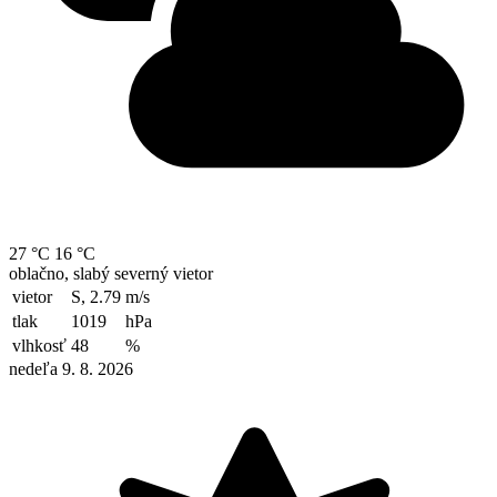
27 °C
16 °C
oblačno, slabý severný vietor
vietor
S, 2.79
m/s
tlak
1019
hPa
vlhkosť
48
%
nedeľa 9. 8. 2026