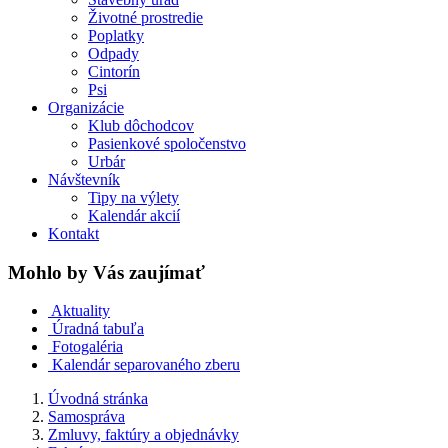
Životné prostredie
Poplatky
Odpady
Cintorín
Psi
Organizácie
Klub dôchodcov
Pasienkové spoločenstvo
Urbár
Návštevník
Tipy na výlety
Kalendár akcií
Kontakt
Mohlo by Vás zaujímať
Aktuality
Úradná tabuľa
Fotogaléria
Kalendár separovaného zberu
Úvodná stránka
Samospráva
Zmluvy, faktúry a objednávky