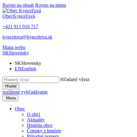
Rovno na obsah
Rovno na menu
Obec
Kynceľová
+421 911 910 717
kyncelova@kyncelova.sk
Mapa webu
SK
Slovensky
SK
Slovensky
EN
English
Hľadaný výraz
Hľadať
rozšírené vyhľadávanie
Menu
Obec
O obci
Aktuality
História obce
Čriepky z histórie
Prírodné pomery