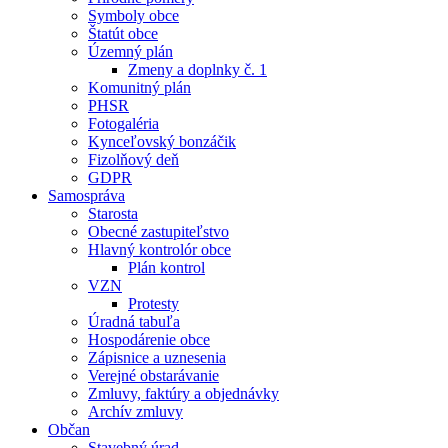
Symboly obce
Štatút obce
Územný plán
Zmeny a doplnky č. 1
Komunitný plán
PHSR
Fotogaléria
Kynceľovský bonzáčik
Fizolňový deň
GDPR
Samospráva
Starosta
Obecné zastupiteľstvo
Hlavný kontrolór obce
Plán kontrol
VZN
Protesty
Úradná tabuľa
Hospodárenie obce
Zápisnice a uznesenia
Verejné obstarávanie
Zmluvy, faktúry a objednávky
Archív zmluvy
Občan
Stavebný úrad