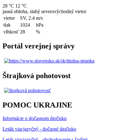
28 °C
12 °C
jasná obloha, slabý severovýchodný vietor
vietor
SV, 2.4
m/s
tlak
1024
hPa
vlhkosť
28
%
Portál verejnej správy
Štrajková pohotovost
POMOC UKRAJINE
Informácie o dočasnom útočisku
Leták viacjazyčný - dočasné útočisko
Leták viacjazyčný - obchodovanie s ľuďmi