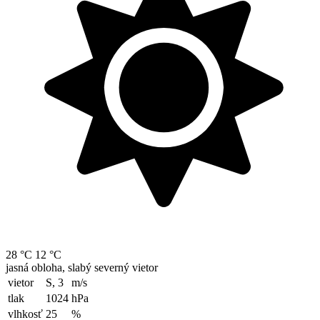
28 °C
12 °C
jasná obloha, slabý severný vietor
vietor
S, 3
m/s
tlak
1024
hPa
vlhkosť
25
%