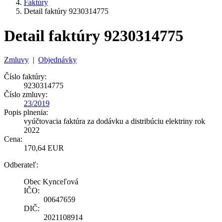
Faktúry
Detail faktúry 9230314775
Detail faktúry 9230314775
Zmluvy
|
Objednávky
Číslo faktúry:
9230314775
Číslo zmluvy:
23/2019
Popis plnenia:
vyúčtovacia faktúra za dodávku a distribúciu elektriny rok
2022
Cena:
170,64 EUR
Odberateľ:
Obec Kynceľová
IČO:
00647659
DIČ:
2021108914