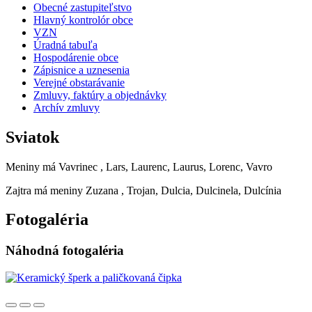
Obecné zastupiteľstvo
Hlavný kontrolór obce
VZN
Úradná tabuľa
Hospodárenie obce
Zápisnice a uznesenia
Verejné obstarávanie
Zmluvy, faktúry a objednávky
Archív zmluvy
Sviatok
Meniny má
Vavrinec
, Lars, Laurenc, Laurus, Lorenc, Vavro
Zajtra má meniny
Zuzana
, Trojan, Dulcia, Dulcinela, Dulcínia
Fotogaléria
Náhodná fotogaléria