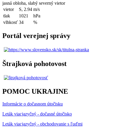
jasná obloha, slabý severný vietor
vietor
S, 2.94
m/s
tlak
1021
hPa
vlhkosť
34
%
Portál verejnej správy
Štrajková pohotovost
POMOC UKRAJINE
Informácie o dočasnom útočisku
Leták viacjazyčný - dočasné útočisko
Leták viacjazyčný - obchodovanie s ľuďmi