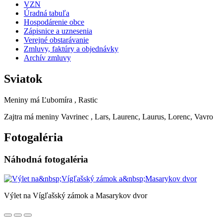
VZN
Úradná tabuľa
Hospodárenie obce
Zápisnice a uznesenia
Verejné obstarávanie
Zmluvy, faktúry a objednávky
Archív zmluvy
Sviatok
Meniny má
Ľubomíra
, Rastic
Zajtra má meniny
Vavrinec
, Lars, Laurenc, Laurus, Lorenc, Vavro
Fotogaléria
Náhodná fotogaléria
Výlet na Vígľašský zámok a Masarykov dvor