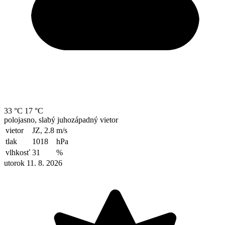
33 °C
17 °C
polojasno, slabý juhozápadný vietor
vietor
JZ, 2.8
m/s
tlak
1018
hPa
vlhkosť
31
%
utorok 11. 8. 2026