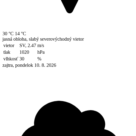
30 °C
14 °C
jasná obloha, slabý severovýchodný vietor
vietor
SV, 2.47
m/s
tlak
1020
hPa
vlhkosť
30
%
zajtra, pondelok 10. 8. 2026