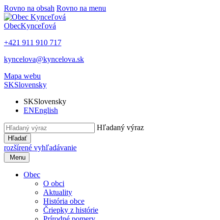
Rovno na obsah
Rovno na menu
Obec
Kynceľová
+421 911 910 717
kyncelova@kyncelova.sk
Mapa webu
SK
Slovensky
SK
Slovensky
EN
English
Hľadaný výraz
Hľadať
rozšírené vyhľadávanie
Menu
Obec
O obci
Aktuality
História obce
Čriepky z histórie
Prírodné pomery