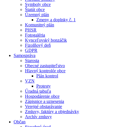
Symboly obce
Štatút obce
Územný plán
Zmeny a doplnky č. 1
Komunitný plán
PHSR
Fotogaléria
Kynceľovský bonzáčik
Fizolňový deň
GDPR
Samospráva
Starosta
Obecné zastupiteľstvo
Hlavný kontrolór obce
Plán kontrol
VZN
Protesty
Úradná tabuľa
Hospodárenie obce
Zápisnice a uznesenia
Verejné obstarávanie
Zmluvy, faktúry a objednávky
Archív zmluvy
Občan
Stavebný úrad