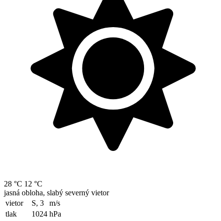
28 °C
12 °C
jasná obloha, slabý severný vietor
vietor
S, 3
m/s
tlak
1024
hPa