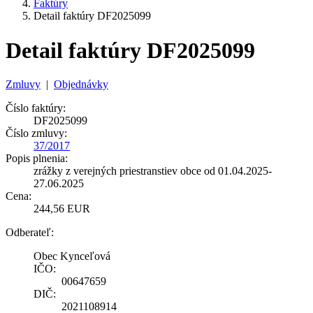
Faktúry
Detail faktúry DF2025099
Detail faktúry DF2025099
Zmluvy
|
Objednávky
Číslo faktúry:
DF2025099
Číslo zmluvy:
37/2017
Popis plnenia:
zrážky z verejných priestranstiev obce od 01.04.2025-
27.06.2025
Cena:
244,56 EUR
Odberateľ:
Obec Kynceľová
IČO:
00647659
DIČ:
2021108914