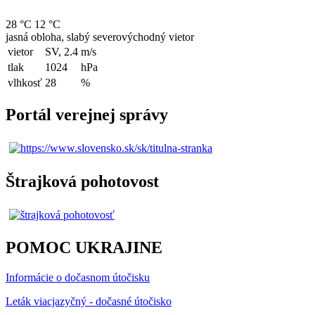
28 °C
12 °C
jasná obloha, slabý severovýchodný vietor
vietor
SV, 2.4
m/s
tlak
1024
hPa
vlhkosť
28
%
Portál verejnej správy
Štrajková pohotovost
POMOC UKRAJINE
Informácie o dočasnom útočisku
Leták viacjazyčný - dočasné útočisko