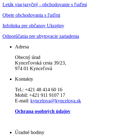
Leták viacjazyčný - obchodovanie s ľuďmi
Obete obchodovania s ľuďmi
Infolinka pre občanov Ukrajiny
Odporúčania pre ubytovacie zariadenia
Adresa
Obecný úrad
Kynceľovská cesta 39/23,
974 01 Kynceľová
Kontakty
Tel.: +421 48 414 60 16
Mobil: +421 911 9107 17
E-mail:
kyncelova@kyncelova.sk
Ochrana osobných údajov
Úradné hodiny