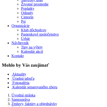
Životné prostredie
Poplatky
Odpady
Cintorín
Psi
Organizácie
Klub dôchodcov
Pasienkové spoločenstvo
Urbár
Návštevník
Tipy na výlety
Kalendár akcií
Kontakt
Mohlo by Vás zaujímať
Aktuality
Úradná tabuľa
Fotogaléria
Kalendár separovaného zberu
Úvodná stránka
Samospráva
Zmluvy, faktúry a objednávky