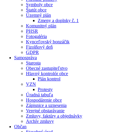
Symboly obce
Štatút obce
Územný plán
Zmeny a doplnky č. 1
Komunitný plán
PHSR
Fotogaléria
Kynceľovský bonzáčik
Fizolňový deň
GDPR
Samospráva
Starosta
Obecné zastupiteľstvo
Hlavný kontrolór obce
Plán kontrol
VZN
Protesty
Úradná tabuľa
Hospodárenie obce
Zápisnice a uznesenia
Verejné obstarávanie
Zmluvy, faktúry a objednávky
Archív zmluvy
Občan
Stavebný úrad