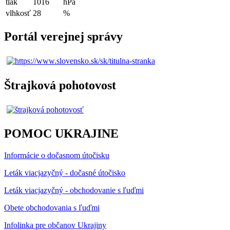
tlak
1016
hPa
vlhkosť
28
%
Portál verejnej správy
Štrajková pohotovost
POMOC UKRAJINE
Informácie o dočasnom útočisku
Leták viacjazyčný - dočasné útočisko
Leták viacjazyčný - obchodovanie s ľuďmi
Obete obchodovania s ľuďmi
Infolinka pre občanov Ukrajiny