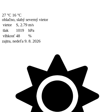
27 °C
16 °C
oblačno, slabý severný vietor
vietor
S, 2.79
m/s
tlak
1019
hPa
vlhkosť
48
%
zajtra, nedeľa 9. 8. 2026