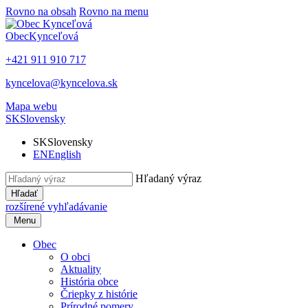
Rovno na obsah
Rovno na menu
Obec
Kynceľová
+421 911 910 717
kyncelova@kyncelova.sk
Mapa webu
SK
Slovensky
SK
Slovensky
EN
English
Hľadaný výraz
Hľadať
rozšírené vyhľadávanie
Menu
Obec
O obci
Aktuality
História obce
Čriepky z histórie
Prírodné pomery