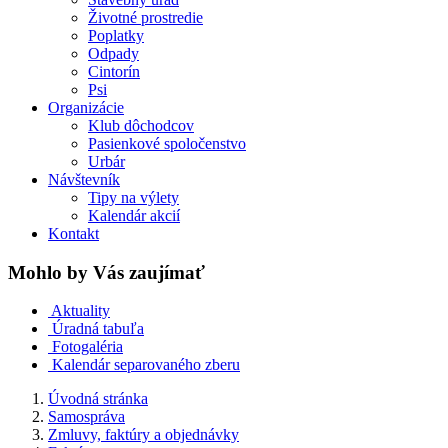
Životné prostredie
Poplatky
Odpady
Cintorín
Psi
Organizácie
Klub dôchodcov
Pasienkové spoločenstvo
Urbár
Návštevník
Tipy na výlety
Kalendár akcií
Kontakt
Mohlo by Vás zaujímať
Aktuality
Úradná tabuľa
Fotogaléria
Kalendár separovaného zberu
Úvodná stránka
Samospráva
Zmluvy, faktúry a objednávky