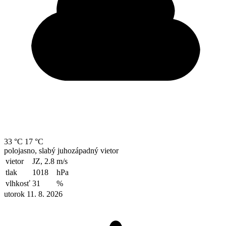
33 °C
17 °C
polojasno, slabý juhozápadný vietor
vietor
JZ, 2.8
m/s
tlak
1018
hPa
vlhkosť
31
%
utorok 11. 8. 2026