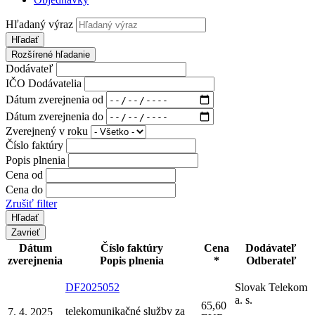
Hľadaný výraz
Hľadať
Rozšírené hľadanie
Dodávateľ
IČO Dodávatelia
Dátum zverejnenia od
Dátum zverejnenia do
Zverejnený v roku
Číslo faktúry
Popis plnenia
Cena od
Cena do
Zrušiť filter
Zavrieť
Dátum
Číslo faktúry
Cena
Dodávateľ
zverejnenia
Popis plnenia
*
Odberateľ
DF2025052
Slovak Telekom
a. s.
65,60
telekomunikačné služby za
7. 4. 2025