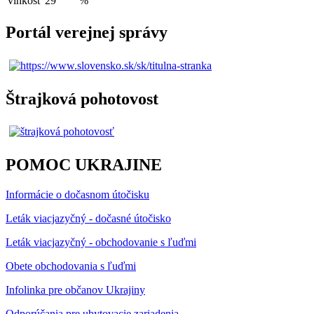
vlhkosť
29
%
Portál verejnej správy
Štrajková pohotovost
POMOC UKRAJINE
Informácie o dočasnom útočisku
Leták viacjazyčný - dočasné útočisko
Leták viacjazyčný - obchodovanie s ľuďmi
Obete obchodovania s ľuďmi
Infolinka pre občanov Ukrajiny
Odporúčania pre ubytovacie zariadenia