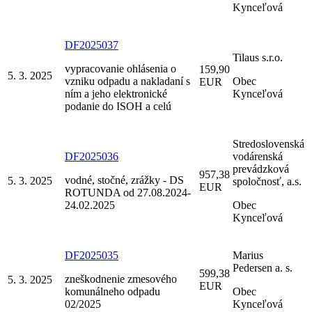
Kynceľová
DF2025037
Tilaus s.r.o.
vypracovanie ohlásenia o
159,90
5. 3. 2025
vzniku odpadu a nakladaní s
Obec
EUR
ním a jeho elektronické
Kynceľová
podanie do ISOH a celú
Stredoslovenská
DF2025036
vodárenská
prevádzková
957,38
vodné, stočné, zrážky - DS
5. 3. 2025
spoločnosť, a.s.
EUR
ROTUNDA od 27.08.2024-
24.02.2025
Obec
Kynceľová
DF2025035
Marius
Pedersen a. s.
599,38
zneškodnenie zmesového
5. 3. 2025
EUR
komunálneho odpadu
Obec
02/2025
Kynceľová