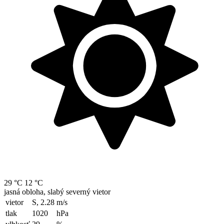
29 °C
12 °C
jasná obloha, slabý severný vietor
vietor
S, 2.28
m/s
tlak
1020
hPa