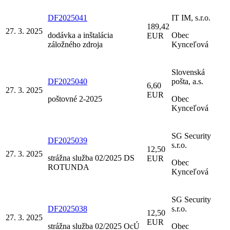
DF2025041
IT IM, s.r.o.
189,42
27. 3. 2025
dodávka a inštalácia
Obec
EUR
záložného zdroja
Kynceľová
Slovenská
DF2025040
pošta, a.s.
6,60
27. 3. 2025
EUR
poštovné 2-2025
Obec
Kynceľová
SG Security
DF2025039
s.r.o.
12,50
27. 3. 2025
strážna služba 02/2025 DS
EUR
Obec
ROTUNDA
Kynceľová
SG Security
DF2025038
s.r.o.
12,50
27. 3. 2025
EUR
strážna služba 02/2025 OcÚ
Obec