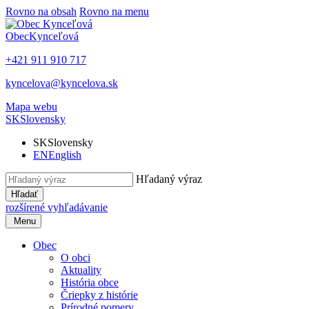
Rovno na obsah
Rovno na menu
Obec
Kynceľová
+421 911 910 717
kyncelova@kyncelova.sk
Mapa webu
SK
Slovensky
SK
Slovensky
EN
English
Hľadaný výraz
Hľadať
rozšírené vyhľadávanie
Menu
Obec
O obci
Aktuality
História obce
Čriepky z histórie
Prírodné pomery