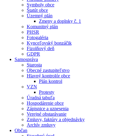
Symboly obce
Štatút obce
Územný plán
Zmeny a doplnky č. 1
Komunitný plán
PHSR
Fotogaléria
Kynceľovský bonzáčik
Fizolňový deň
GDPR
Samospráva
Starosta
Obecné zastupiteľstvo
Hlavný kontrolór obce
Plán kontrol
VZN
Protesty
Úradná tabuľa
Hospodárenie obce
Zápisnice a uznesenia
Verejné obstarávanie
Zmluvy, faktúry a objednávky
Archív zmluvy
Občan
Stavebný úrad