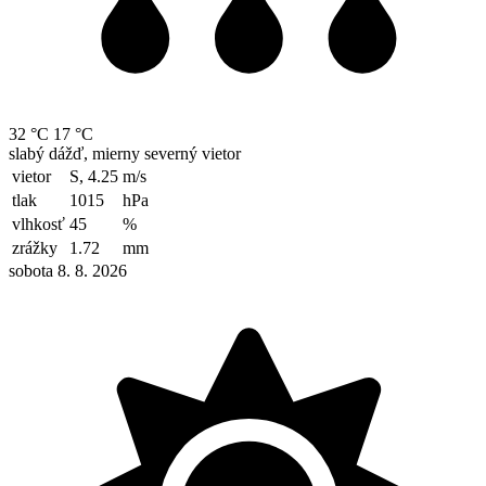
32 °C
17 °C
slabý dážď, mierny severný vietor
vietor
S, 4.25
m/s
tlak
1015
hPa
vlhkosť
45
%
zrážky
1.72
mm
sobota 8. 8. 2026