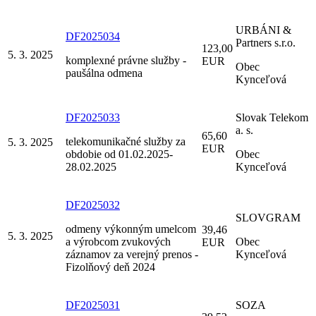
URBÁNI &
DF2025034
Partners s.r.o.
123,00
5. 3. 2025
komplexné právne služby -
EUR
Obec
paušálna odmena
Kynceľová
DF2025033
Slovak Telekom
a. s.
65,60
telekomunikačné služby za
5. 3. 2025
EUR
obdobie od 01.02.2025-
Obec
28.02.2025
Kynceľová
DF2025032
SLOVGRAM
odmeny výkonným umelcom
39,46
5. 3. 2025
a výrobcom zvukových
Obec
EUR
záznamov za verejný prenos -
Kynceľová
Fizolňový deň 2024
DF2025031
SOZA