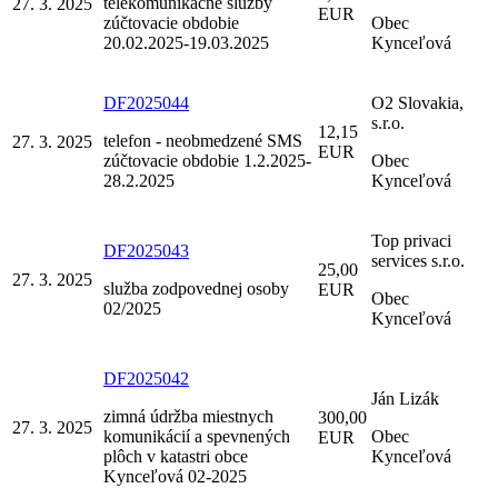
telekomunikačné služby
27. 3. 2025
EUR
zúčtovacie obdobie
Obec
20.02.2025-19.03.2025
Kynceľová
DF2025044
O2 Slovakia,
s.r.o.
12,15
telefon - neobmedzené SMS
27. 3. 2025
EUR
zúčtovacie obdobie 1.2.2025-
Obec
28.2.2025
Kynceľová
Top privaci
DF2025043
services s.r.o.
25,00
27. 3. 2025
služba zodpovednej osoby
EUR
Obec
02/2025
Kynceľová
DF2025042
Ján Lizák
zimná údržba miestnych
300,00
27. 3. 2025
komunikácií a spevnených
Obec
EUR
plôch v katastri obce
Kynceľová
Kynceľová 02-2025