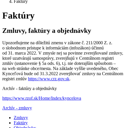
Faktúry
Faktúry
Zmluvy, faktúry a objednávky
Upozorňujeme na dôležitú zmenu v zákone č. 211/2000 Z. z.
o slobodnom prístupe k informáciám (infozákon) účinnú
od 31. marca 2022. V zmysle nej sa povinne zverejňované zmluvy,
ktoré uzatvárajú samosprávy, zverejňujú v Centrálnom registri
zmlúv (ustanovenie § 5a ods. 6), t.j. nie doterajším spôsobom –
na web stránke obce/mesta. Na základe vyššie uvedeného, Obec
Kynceľová bude od 31.3.2022 zverejňovať zmluvy na Centrálnom
registri zmlúv
https://www.crz.gov.sk
.
Archív - faktúry a objednávky
https://www.rzof.sk/Home/Index/kyncelova
Archív - zmluvy
Zmluvy
Faktúry
Objednávky