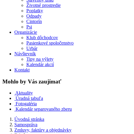
Životné prostredie
Poplatky
Odpady
Cintorín
Psi
Organizácie
Klub dôchodcov
Pasienkové spoločenstvo
Urbár
Návštevník
Tipy na výlety
Kalendár akcií
Kontakt
Mohlo by Vás zaujímať
Aktuality
Úradná tabuľa
Fotogaléria
Kalendár separovaného zberu
Úvodná stránka
Samospráva
Zmluvy, faktúry a objednávky