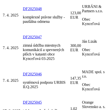
URBÁNI &
DF2025048
Partners s.r.o.
123,00
7. 4. 2025
komplexné právne služby -
EUR
Obec
paušálna odmena
Kynceľová
DF2025047
Ján Lizák
zimná údržba miestnych
300,00
7. 4. 2025
komunikácií a spevnených
Obec
EUR
plôch v katastri obce
Kynceľová
Kynceľová 03-2025
MADE spol. s
DF2025046
r.o.
147,35
7. 4. 2025
systémová podpora URBIS
EUR
Obec
II.Q.2025
Kynceľová
DF2025045
Orange
Slovensko a. s.
1,02