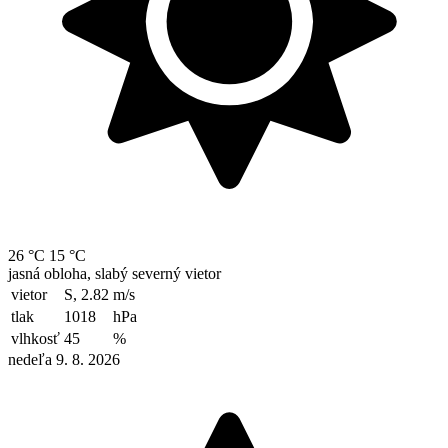
26 °C
15 °C
jasná obloha, slabý severný vietor
vietor
S, 2.82
m/s
tlak
1018
hPa
vlhkosť
45
%
nedeľa 9. 8. 2026