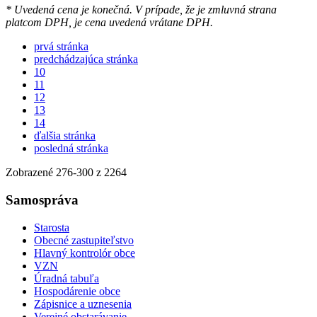
* Uvedená cena je konečná. V prípade, že je zmluvná strana
platcom DPH, je cena uvedená vrátane DPH.
prvá stránka
predchádzajúca stránka
10
11
12
13
14
ďalšia stránka
posledná stránka
Zobrazené
276
-
300
z 2264
Samospráva
Starosta
Obecné zastupiteľstvo
Hlavný kontrolór obce
VZN
Úradná tabuľa
Hospodárenie obce
Zápisnice a uznesenia
Verejné obstarávanie