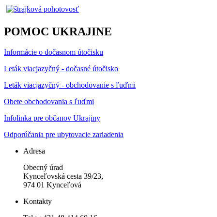
POMOC UKRAJINE
Informácie o dočasnom útočisku
Leták viacjazyčný - dočasné útočisko
Leták viacjazyčný - obchodovanie s ľuďmi
Obete obchodovania s ľuďmi
Infolinka pre občanov Ukrajiny
Odporúčania pre ubytovacie zariadenia
Adresa
Obecný úrad
Kynceľovská cesta 39/23,
974 01 Kynceľová
Kontakty