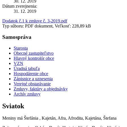
30. 12. 2019
Dátum zverejnenia:
31. 12. 2019
Dodatok č.1 k zmluve č. 3-2019.pdf
Typ súboru: PDF dokument, Veľkosť: 228,89 kB
Samospráva
Starosta
Obecné zastupiteľstvo
Hlavný kontrolór obce
VZN
Úradná tabuľa
Hospodárenie obce
Zápisnice a uznesenia
Verejné obstarávanie
Zmluvy, faktúry a objednávky
Archív zmluvy
Sviatok
Meniny má
Štefánia
, Kajetán, Afra, Afrodita, Kajetána, Štefana