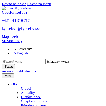
Rovno na obsah
Rovno na menu
Obec
Kynceľová
+421 911 910 717
kyncelova@kyncelova.sk
Mapa webu
SK
Slovensky
SK
Slovensky
EN
English
Hľadaný výraz
Hľadať
rozšírené vyhľadávanie
Menu
Obec
O obci
Aktuality
História obce
Čriepky z histórie
Prírodné pomery