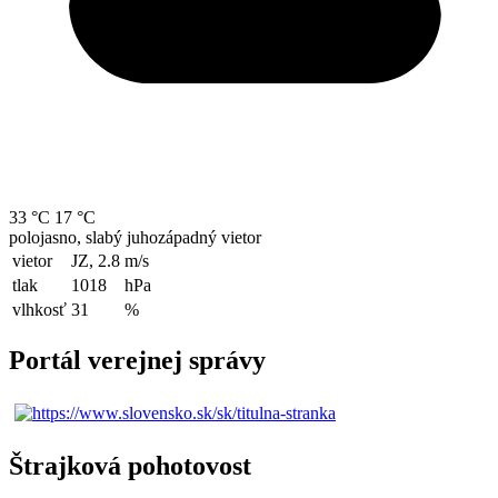
33 °C
17 °C
polojasno, slabý juhozápadný vietor
vietor
JZ, 2.8
m/s
tlak
1018
hPa
vlhkosť
31
%
Portál verejnej správy
Štrajková pohotovost