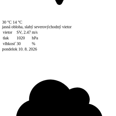
30 °C
14 °C
jasná obloha, slabý severovýchodný vietor
vietor
SV, 2.47
m/s
tlak
1020
hPa
vlhkosť
30
%
pondelok 10. 8. 2026