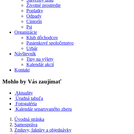
Životné prostredie
Poplatky
Odpady
Cintorín
Psi
Organizácie
Klub dôchodcov
Pasienkové spoločenstvo
Urbár
Návštevník
Tipy na výlety
Kalendár akcií
Kontakt
Mohlo by Vás zaujímať
Aktuality
Úradná tabuľa
Fotogaléria
Kalendár separovaného zberu
Úvodná stránka
Samospráva
Zmluvy, faktúry a objednávky