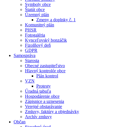
Symboly obce
Štatút obce
Územný plán
Zmeny a doplnky č. 1
Komunitný plán
PHSR
Fotogaléria
Kynceľovský bonzáčik
Fizolňový deň
GDPR
Samospráva
Starosta
Obecné zastupiteľstvo
Hlavný kontrolór obce
Plán kontrol
VZN
Protesty
Úradná tabuľa
Hospodárenie obce
Zápisnice a uznesenia
Verejné obstarávanie
Zmluvy, faktúry a objednávky
Archív zmluvy
Občan
Stavebný úrad