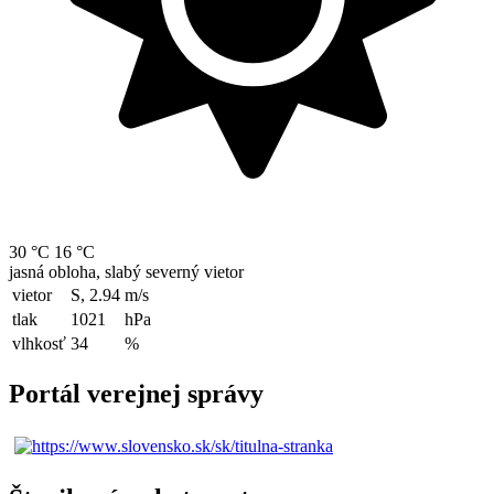
30 °C
16 °C
jasná obloha, slabý severný vietor
vietor
S, 2.94
m/s
tlak
1021
hPa
vlhkosť
34
%
Portál verejnej správy