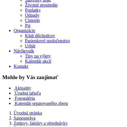
Životné prostredie
Poplatky
Odpady
Cintorín
Psi
Organizácie
Klub dôchodcov
Pasienkové spoločenstvo
Urbár
Návštevník
Tipy na výlety
Kalendár akcií
Kontakt
Mohlo by Vás zaujímať
Aktuality
Úradná tabuľa
Fotogaléria
Kalendár separovaného zberu
Úvodná stránka
Samospráva
Zmluvy, faktúry a objednávky