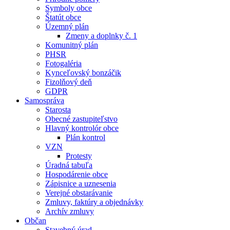
Symboly obce
Štatút obce
Územný plán
Zmeny a doplnky č. 1
Komunitný plán
PHSR
Fotogaléria
Kynceľovský bonzáčik
Fizolňový deň
GDPR
Samospráva
Starosta
Obecné zastupiteľstvo
Hlavný kontrolór obce
Plán kontrol
VZN
Protesty
Úradná tabuľa
Hospodárenie obce
Zápisnice a uznesenia
Verejné obstarávanie
Zmluvy, faktúry a objednávky
Archív zmluvy
Občan
Stavebný úrad