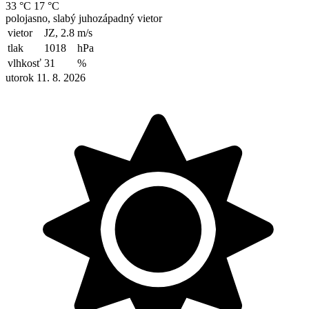
33 °C
17 °C
polojasno, slabý juhozápadný vietor
vietor
JZ, 2.8
m/s
tlak
1018
hPa
vlhkosť
31
%
utorok 11. 8. 2026