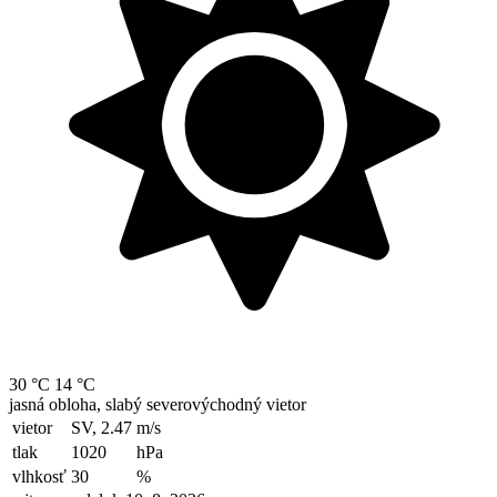
30 °C
14 °C
jasná obloha, slabý severovýchodný vietor
vietor
SV, 2.47
m/s
tlak
1020
hPa
vlhkosť
30
%