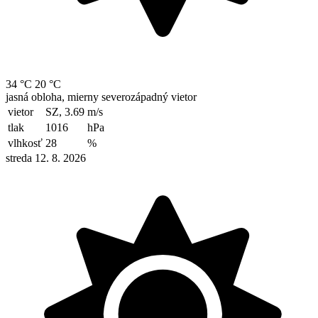
34 °C
20 °C
jasná obloha, mierny severozápadný vietor
vietor
SZ, 3.69
m/s
tlak
1016
hPa
vlhkosť
28
%
streda 12. 8. 2026