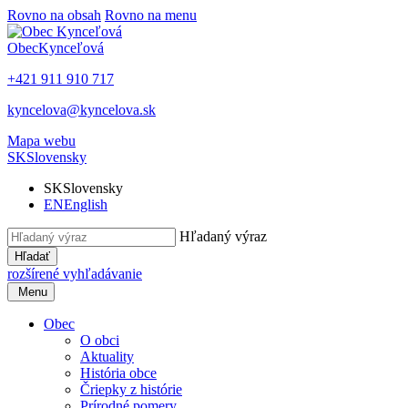
Rovno na obsah
Rovno na menu
Obec
Kynceľová
+421 911 910 717
kyncelova@kyncelova.sk
Mapa webu
SK
Slovensky
SK
Slovensky
EN
English
Hľadaný výraz
Hľadať
rozšírené vyhľadávanie
Menu
Obec
O obci
Aktuality
História obce
Čriepky z histórie
Prírodné pomery