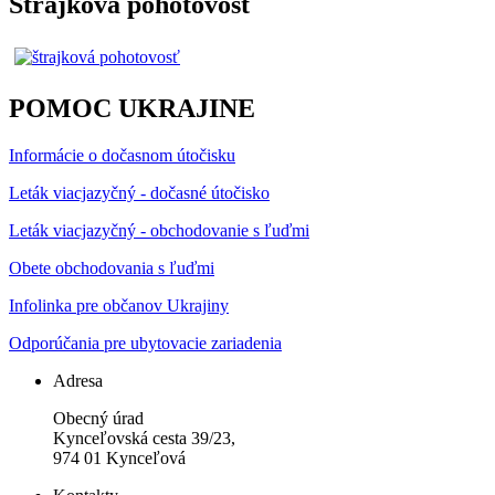
Štrajková pohotovost
POMOC UKRAJINE
Informácie o dočasnom útočisku
Leták viacjazyčný - dočasné útočisko
Leták viacjazyčný - obchodovanie s ľuďmi
Obete obchodovania s ľuďmi
Infolinka pre občanov Ukrajiny
Odporúčania pre ubytovacie zariadenia
Adresa
Obecný úrad
Kynceľovská cesta 39/23,
974 01 Kynceľová