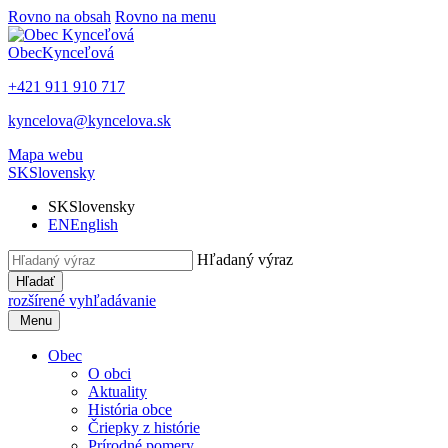
Rovno na obsah
Rovno na menu
Obec
Kynceľová
+421 911 910 717
kyncelova@kyncelova.sk
Mapa webu
SK
Slovensky
SK
Slovensky
EN
English
Hľadaný výraz
Hľadať
rozšírené vyhľadávanie
Menu
Obec
O obci
Aktuality
História obce
Čriepky z histórie
Prírodné pomery