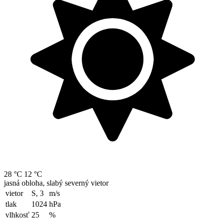
28 °C
12 °C
jasná obloha, slabý severný vietor
vietor
S, 3
m/s
tlak
1024
hPa
vlhkosť
25
%