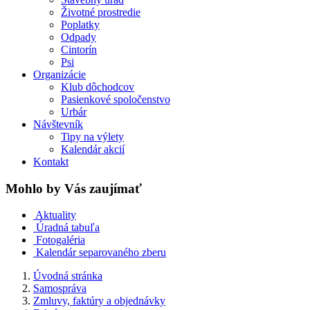
Životné prostredie
Poplatky
Odpady
Cintorín
Psi
Organizácie
Klub dôchodcov
Pasienkové spoločenstvo
Urbár
Návštevník
Tipy na výlety
Kalendár akcií
Kontakt
Mohlo by Vás zaujímať
Aktuality
Úradná tabuľa
Fotogaléria
Kalendár separovaného zberu
Úvodná stránka
Samospráva
Zmluvy, faktúry a objednávky