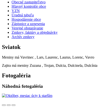
Obecné zastupiteľstvo
Hlavný kontrolór obce
VZN
Úradná tabuľa
Hospodárenie obce
Zápisnice a uznesenia
Verejné obstarávanie
Zmluvy, faktúry a objednávky
Archív zmluvy
Sviatok
Meniny má
Vavrinec
, Lars, Laurenc, Laurus, Lorenc, Vavro
Zajtra má meniny
Zuzana
, Trojan, Dulcia, Dulcinela, Dulcínia
Fotogaléria
Náhodná fotogaléria