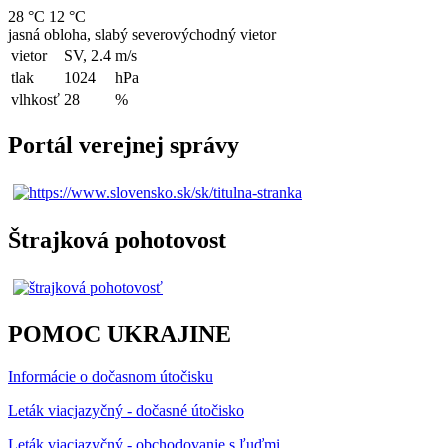
28 °C
12 °C
jasná obloha, slabý severovýchodný vietor
vietor
SV, 2.4
m/s
tlak
1024
hPa
vlhkosť
28
%
Portál verejnej správy
Štrajková pohotovost
POMOC UKRAJINE
Informácie o dočasnom útočisku
Leták viacjazyčný - dočasné útočisko
Leták viacjazyčný - obchodovanie s ľuďmi