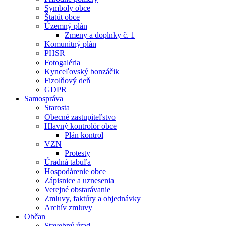
Symboly obce
Štatút obce
Územný plán
Zmeny a doplnky č. 1
Komunitný plán
PHSR
Fotogaléria
Kynceľovský bonzáčik
Fizolňový deň
GDPR
Samospráva
Starosta
Obecné zastupiteľstvo
Hlavný kontrolór obce
Plán kontrol
VZN
Protesty
Úradná tabuľa
Hospodárenie obce
Zápisnice a uznesenia
Verejné obstarávanie
Zmluvy, faktúry a objednávky
Archív zmluvy
Občan
Stavebný úrad