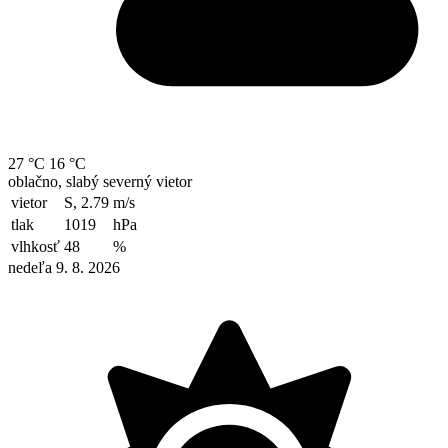
27 °C
16 °C
oblačno, slabý severný vietor
vietor
S, 2.79
m/s
tlak
1019
hPa
vlhkosť
48
%
nedeľa 9. 8. 2026