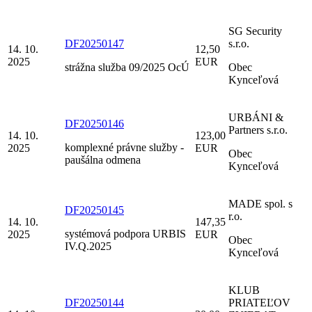
SG Security
DF20250147
s.r.o.
14. 10.
12,50
2025
EUR
strážna služba 09/2025 OcÚ
Obec
Kynceľová
URBÁNI &
DF20250146
Partners s.r.o.
14. 10.
123,00
komplexné právne služby -
2025
EUR
Obec
paušálna odmena
Kynceľová
MADE spol. s
DF20250145
r.o.
14. 10.
147,35
systémová podpora URBIS
2025
EUR
Obec
IV.Q.2025
Kynceľová
KLUB
DF20250144
PRIATEĽOV