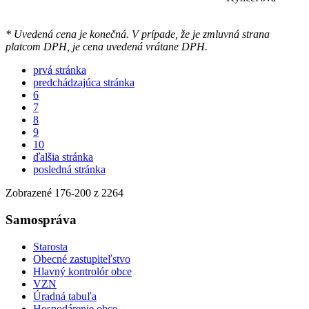
* Uvedená cena je konečná. V prípade, že je zmluvná strana
platcom DPH, je cena uvedená vrátane DPH.
prvá stránka
predchádzajúca stránka
6
7
8
9
10
ďalšia stránka
posledná stránka
Zobrazené
176
-
200
z 2264
Samospráva
Starosta
Obecné zastupiteľstvo
Hlavný kontrolór obce
VZN
Úradná tabuľa
Hospodárenie obce