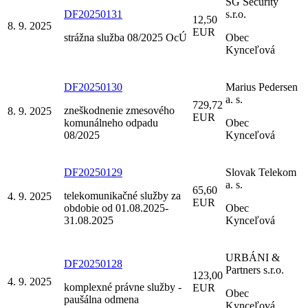
SG Security
DF20250131
s.r.o.
12,50
8. 9. 2025
EUR
strážna služba 08/2025 OcÚ
Obec
Kynceľová
DF20250130
Marius Pedersen
a. s.
729,72
zneškodnenie zmesového
8. 9. 2025
EUR
komunálneho odpadu
Obec
08/2025
Kynceľová
DF20250129
Slovak Telekom
a. s.
65,60
telekomunikačné služby za
4. 9. 2025
EUR
obdobie od 01.08.2025-
Obec
31.08.2025
Kynceľová
URBÁNI &
DF20250128
Partners s.r.o.
123,00
4. 9. 2025
komplexné právne služby -
EUR
Obec
paušálna odmena
Kynceľová