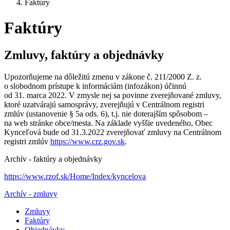
Faktúry
Faktúry
Zmluvy, faktúry a objednávky
Upozorňujeme na dôležitú zmenu v zákone č. 211/2000 Z. z.
o slobodnom prístupe k informáciám (infozákon) účinnú
od 31. marca 2022. V zmysle nej sa povinne zverejňované zmluvy,
ktoré uzatvárajú samosprávy, zverejňujú v Centrálnom registri
zmlúv (ustanovenie § 5a ods. 6), t.j. nie doterajším spôsobom –
na web stránke obce/mesta. Na základe vyššie uvedeného, Obec
Kynceľová bude od 31.3.2022 zverejňovať zmluvy na Centrálnom
registri zmlúv
https://www.crz.gov.sk
.
Archív - faktúry a objednávky
https://www.rzof.sk/Home/Index/kyncelova
Archív - zmluvy
Zmluvy
Faktúry
Objednávky