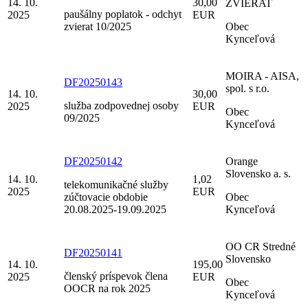
14. 10.
30,00
ZVIERAT
paušálny poplatok - odchyt
2025
EUR
zvierat 10/2025
Obec
Kynceľová
MOIRA - AISA,
DF20250143
spol. s r.o.
14. 10.
30,00
služba zodpovednej osoby
2025
EUR
Obec
09/2025
Kynceľová
DF20250142
Orange
Slovensko a. s.
14. 10.
1,02
telekomunikačné služby
2025
EUR
zúčtovacie obdobie
Obec
20.08.2025-19.09.2025
Kynceľová
OO CR Stredné
DF20250141
Slovensko
14. 10.
195,00
členský príspevok člena
2025
EUR
Obec
OOCR na rok 2025
Kynceľová