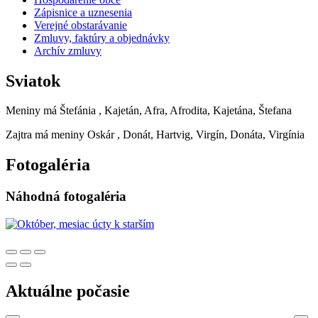
Zápisnice a uznesenia
Verejné obstarávanie
Zmluvy, faktúry a objednávky
Archív zmluvy
Sviatok
Meniny má
Štefánia
, Kajetán, Afra, Afrodita, Kajetána, Štefana
Zajtra má meniny
Oskár
, Donát, Hartvig, Virgín, Donáta, Virgínia
Fotogaléria
Náhodná fotogaléria
Aktuálne počasie