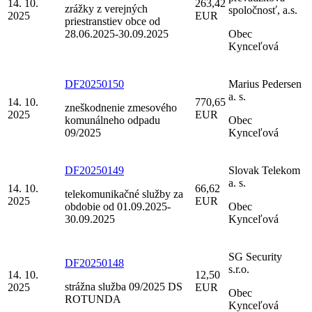
14. 10.
263,42
zrážky z verejných
spoločnosť, a.s.
2025
EUR
priestranstiev obce od
28.06.2025-30.09.2025
Obec
Kynceľová
DF20250150
Marius Pedersen
a. s.
14. 10.
770,65
zneškodnenie zmesového
2025
EUR
komunálneho odpadu
Obec
09/2025
Kynceľová
DF20250149
Slovak Telekom
a. s.
14. 10.
66,62
telekomunikačné služby za
2025
EUR
obdobie od 01.09.2025-
Obec
30.09.2025
Kynceľová
SG Security
DF20250148
s.r.o.
14. 10.
12,50
strážna služba 09/2025 DS
2025
EUR
Obec
ROTUNDA
Kynceľová