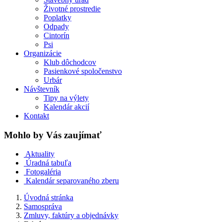
Životné prostredie
Poplatky
Odpady
Cintorín
Psi
Organizácie
Klub dôchodcov
Pasienkové spoločenstvo
Urbár
Návštevník
Tipy na výlety
Kalendár akcií
Kontakt
Mohlo by Vás zaujímať
Aktuality
Úradná tabuľa
Fotogaléria
Kalendár separovaného zberu
Úvodná stránka
Samospráva
Zmluvy, faktúry a objednávky