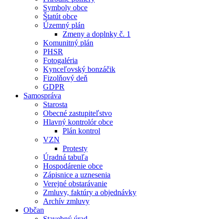
Symboly obce
Štatút obce
Územný plán
Zmeny a doplnky č. 1
Komunitný plán
PHSR
Fotogaléria
Kynceľovský bonzáčik
Fizolňový deň
GDPR
Samospráva
Starosta
Obecné zastupiteľstvo
Hlavný kontrolór obce
Plán kontrol
VZN
Protesty
Úradná tabuľa
Hospodárenie obce
Zápisnice a uznesenia
Verejné obstarávanie
Zmluvy, faktúry a objednávky
Archív zmluvy
Občan
Stavebný úrad