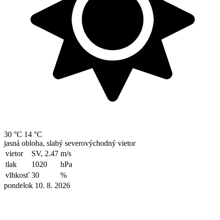
30 °C
14 °C
jasná obloha, slabý severovýchodný vietor
vietor
SV, 2.47
m/s
tlak
1020
hPa
vlhkosť
30
%
pondelok 10. 8. 2026