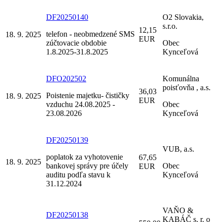
DF20250140
O2 Slovakia,
s.r.o.
12,15
telefon - neobmedzené SMS
18. 9. 2025
EUR
zúčtovacie obdobie
Obec
1.8.2025-31.8.2025
Kynceľová
DFO202502
Komunálna
poisťovňa , a.s.
36,03
Poistenie majetku- čističky
18. 9. 2025
EUR
vzduchu 24.08.2025 -
Obec
23.08.2026
Kynceľová
DF20250139
VUB, a.s.
poplatok za vyhotovenie
67,65
18. 9. 2025
bankovej správy pre účely
Obec
EUR
auditu podľa stavu k
Kynceľová
31.12.2024
VAŇO &
DF20250138
KABÁČ s. r. o