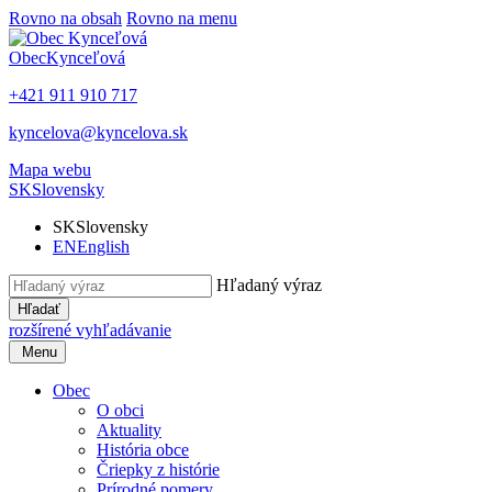
Rovno na obsah
Rovno na menu
Obec
Kynceľová
+421 911 910 717
kyncelova@kyncelova.sk
Mapa webu
SK
Slovensky
SK
Slovensky
EN
English
Hľadaný výraz
Hľadať
rozšírené vyhľadávanie
Menu
Obec
O obci
Aktuality
História obce
Čriepky z histórie
Prírodné pomery