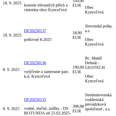
550,00
18. 9. 2025
kosenie trávnatých plôch a
EUR
Obec
cintorína obce Kynceľová
Kynceľová
Slovenská pošta,
DF20250137
a.s.
18,90
18. 9. 2025
EUR
poštovné 8-2025
Obec
Kynceľová
Bc. Matúš
DF20250136
Debnár -
190,00
GEOTECH
8. 9. 2025
vytýčenie a zameranie parc.
EUR
k.ú. Kynceľová
Obec
Kynceľová
Stredoslovenská
DF20250135
vodárenská
prevádzková
399,98
vodné, stočné, zrážky - DS
8. 9. 2025
spoločnosť, a.s.
EUR
ROTUNDA od 25.02.2025-