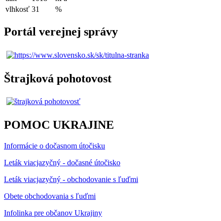
vlhkosť
31
%
Portál verejnej správy
Štrajková pohotovost
POMOC UKRAJINE
Informácie o dočasnom útočisku
Leták viacjazyčný - dočasné útočisko
Leták viacjazyčný - obchodovanie s ľuďmi
Obete obchodovania s ľuďmi
Infolinka pre občanov Ukrajiny