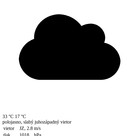
33 °C
17 °C
polojasno, slabý juhozápadný vietor
vietor
JZ, 2.8
m/s
tlak
1018
hPa