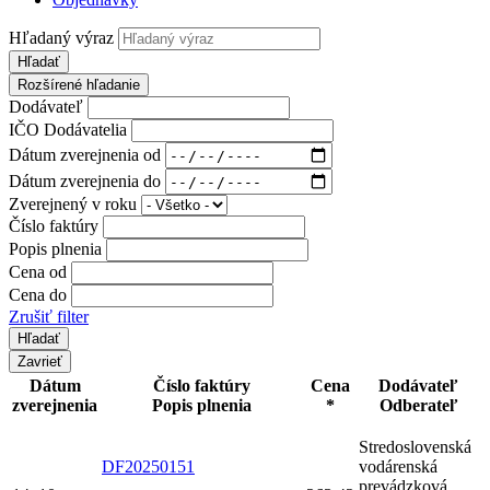
Hľadaný výraz
Hľadať
Rozšírené hľadanie
Dodávateľ
IČO Dodávatelia
Dátum zverejnenia od
Dátum zverejnenia do
Zverejnený v roku
Číslo faktúry
Popis plnenia
Cena od
Cena do
Zrušiť filter
Zavrieť
Dátum
Číslo faktúry
Cena
Dodávateľ
zverejnenia
Popis plnenia
*
Odberateľ
Stredoslovenská
DF20250151
vodárenská
prevádzková