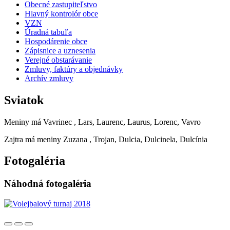
Obecné zastupiteľstvo
Hlavný kontrolór obce
VZN
Úradná tabuľa
Hospodárenie obce
Zápisnice a uznesenia
Verejné obstarávanie
Zmluvy, faktúry a objednávky
Archív zmluvy
Sviatok
Meniny má
Vavrinec
, Lars, Laurenc, Laurus, Lorenc, Vavro
Zajtra má meniny
Zuzana
, Trojan, Dulcia, Dulcinela, Dulcínia
Fotogaléria
Náhodná fotogaléria