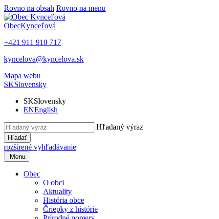
Rovno na obsah
Rovno na menu
Obec
Kynceľová
+421 911 910 717
kyncelova@kyncelova.sk
Mapa webu
SK
Slovensky
SK
Slovensky
EN
English
Hľadaný výraz
Hľadať
rozšírené vyhľadávanie
Menu
Obec
O obci
Aktuality
História obce
Čriepky z histórie
Prírodné pomery