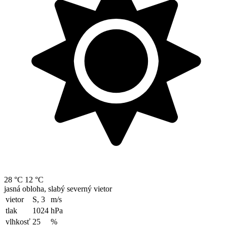
28 °C
12 °C
jasná obloha, slabý severný vietor
vietor
S, 3
m/s
tlak
1024
hPa
vlhkosť
25
%