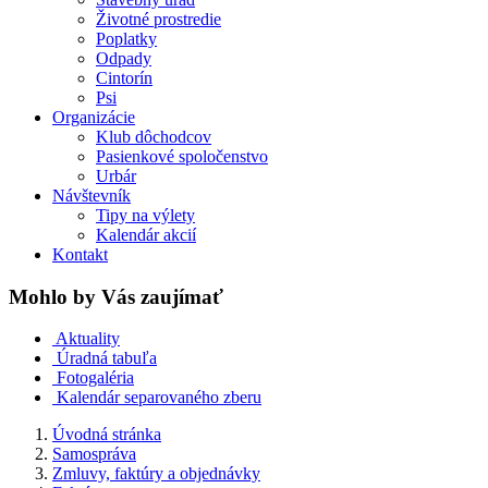
Životné prostredie
Poplatky
Odpady
Cintorín
Psi
Organizácie
Klub dôchodcov
Pasienkové spoločenstvo
Urbár
Návštevník
Tipy na výlety
Kalendár akcií
Kontakt
Mohlo by Vás zaujímať
Aktuality
Úradná tabuľa
Fotogaléria
Kalendár separovaného zberu
Úvodná stránka
Samospráva
Zmluvy, faktúry a objednávky