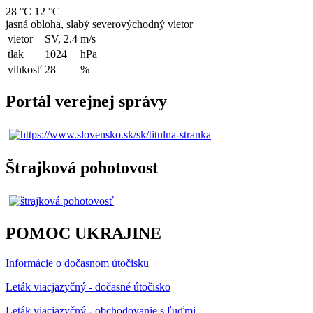
28 °C
12 °C
jasná obloha, slabý severovýchodný vietor
vietor
SV, 2.4
m/s
tlak
1024
hPa
vlhkosť
28
%
Portál verejnej správy
Štrajková pohotovost
POMOC UKRAJINE
Informácie o dočasnom útočisku
Leták viacjazyčný - dočasné útočisko
Leták viacjazyčný - obchodovanie s ľuďmi