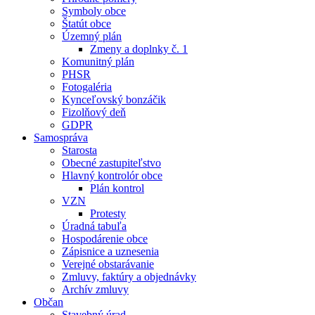
Symboly obce
Štatút obce
Územný plán
Zmeny a doplnky č. 1
Komunitný plán
PHSR
Fotogaléria
Kynceľovský bonzáčik
Fizolňový deň
GDPR
Samospráva
Starosta
Obecné zastupiteľstvo
Hlavný kontrolór obce
Plán kontrol
VZN
Protesty
Úradná tabuľa
Hospodárenie obce
Zápisnice a uznesenia
Verejné obstarávanie
Zmluvy, faktúry a objednávky
Archív zmluvy
Občan
Stavebný úrad