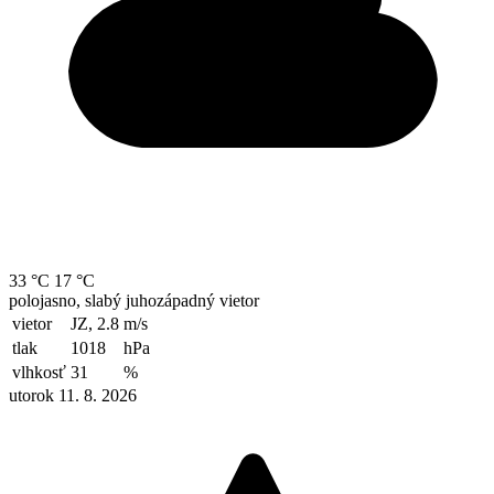
33 °C
17 °C
polojasno, slabý juhozápadný vietor
vietor
JZ, 2.8
m/s
tlak
1018
hPa
vlhkosť
31
%
utorok 11. 8. 2026