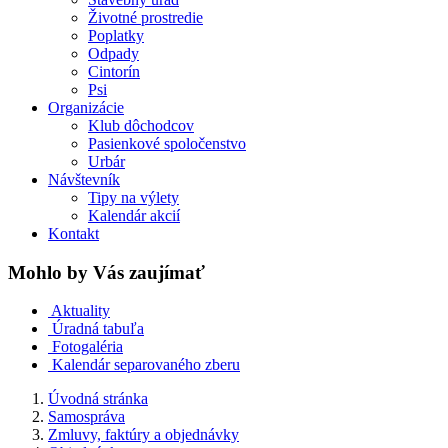
Životné prostredie
Poplatky
Odpady
Cintorín
Psi
Organizácie
Klub dôchodcov
Pasienkové spoločenstvo
Urbár
Návštevník
Tipy na výlety
Kalendár akcií
Kontakt
Mohlo by Vás zaujímať
Aktuality
Úradná tabuľa
Fotogaléria
Kalendár separovaného zberu
Úvodná stránka
Samospráva
Zmluvy, faktúry a objednávky