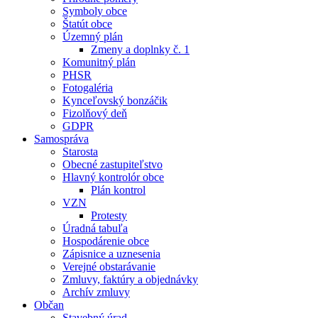
Symboly obce
Štatút obce
Územný plán
Zmeny a doplnky č. 1
Komunitný plán
PHSR
Fotogaléria
Kynceľovský bonzáčik
Fizolňový deň
GDPR
Samospráva
Starosta
Obecné zastupiteľstvo
Hlavný kontrolór obce
Plán kontrol
VZN
Protesty
Úradná tabuľa
Hospodárenie obce
Zápisnice a uznesenia
Verejné obstarávanie
Zmluvy, faktúry a objednávky
Archív zmluvy
Občan
Stavebný úrad