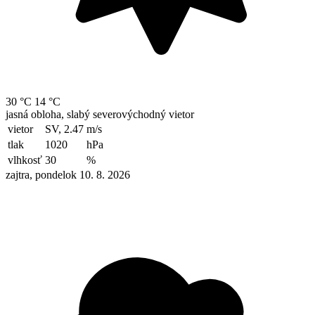
30 °C
14 °C
jasná obloha, slabý severovýchodný vietor
vietor
SV, 2.47
m/s
tlak
1020
hPa
vlhkosť
30
%
zajtra, pondelok 10. 8. 2026