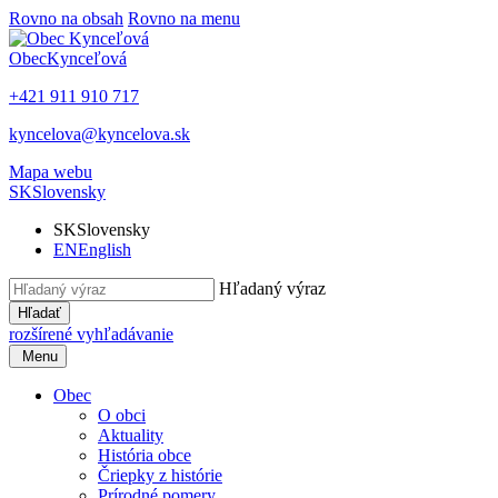
Rovno na obsah
Rovno na menu
Obec
Kynceľová
+421 911 910 717
kyncelova@kyncelova.sk
Mapa webu
SK
Slovensky
SK
Slovensky
EN
English
Hľadaný výraz
Hľadať
rozšírené vyhľadávanie
Menu
Obec
O obci
Aktuality
História obce
Čriepky z histórie
Prírodné pomery