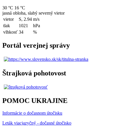
30 °C
16 °C
jasná obloha, slabý severný vietor
vietor
S, 2.94
m/s
tlak
1021
hPa
vlhkosť
34
%
Portál verejnej správy
Štrajková pohotovost
POMOC UKRAJINE
Informácie o dočasnom útočisku
Leták viacjazyčný - dočasné útočisko