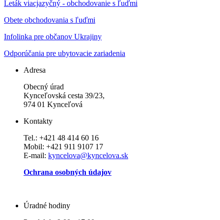
Leták viacjazyčný - obchodovanie s ľuďmi
Obete obchodovania s ľuďmi
Infolinka pre občanov Ukrajiny
Odporúčania pre ubytovacie zariadenia
Adresa
Obecný úrad
Kynceľovská cesta 39/23,
974 01 Kynceľová
Kontakty
Tel.: +421 48 414 60 16
Mobil: +421 911 9107 17
E-mail:
kyncelova@kyncelova.sk
Ochrana osobných údajov
Úradné hodiny