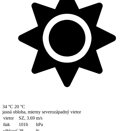
34 °C
20 °C
jasná obloha, mierny severozápadný vietor
vietor
SZ, 3.69
m/s
tlak
1016
hPa
vlhkosť
28
%