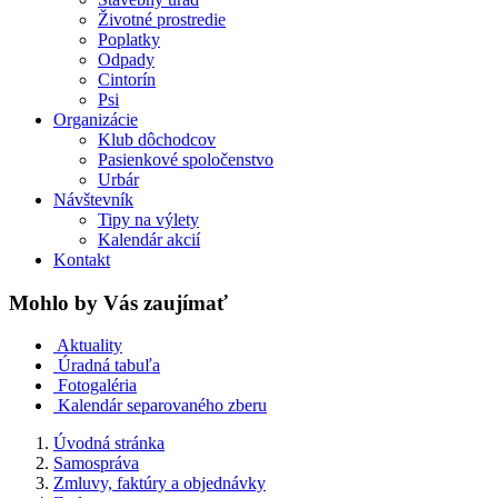
Životné prostredie
Poplatky
Odpady
Cintorín
Psi
Organizácie
Klub dôchodcov
Pasienkové spoločenstvo
Urbár
Návštevník
Tipy na výlety
Kalendár akcií
Kontakt
Mohlo by Vás zaujímať
Aktuality
Úradná tabuľa
Fotogaléria
Kalendár separovaného zberu
Úvodná stránka
Samospráva
Zmluvy, faktúry a objednávky