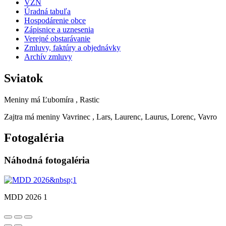
VZN
Úradná tabuľa
Hospodárenie obce
Zápisnice a uznesenia
Verejné obstarávanie
Zmluvy, faktúry a objednávky
Archív zmluvy
Sviatok
Meniny má
Ľubomíra
, Rastic
Zajtra má meniny
Vavrinec
, Lars, Laurenc, Laurus, Lorenc, Vavro
Fotogaléria
Náhodná fotogaléria
MDD 2026 1