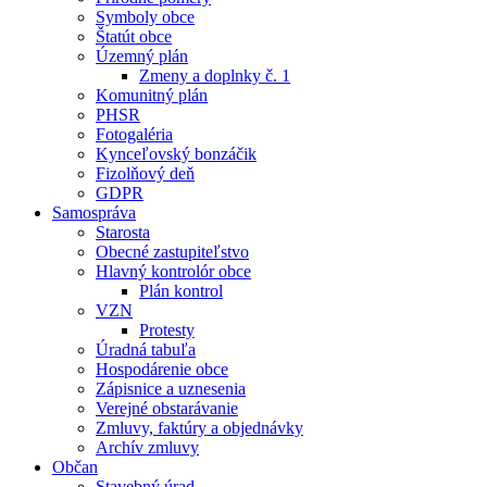
Symboly obce
Štatút obce
Územný plán
Zmeny a doplnky č. 1
Komunitný plán
PHSR
Fotogaléria
Kynceľovský bonzáčik
Fizolňový deň
GDPR
Samospráva
Starosta
Obecné zastupiteľstvo
Hlavný kontrolór obce
Plán kontrol
VZN
Protesty
Úradná tabuľa
Hospodárenie obce
Zápisnice a uznesenia
Verejné obstarávanie
Zmluvy, faktúry a objednávky
Archív zmluvy
Občan
Stavebný úrad