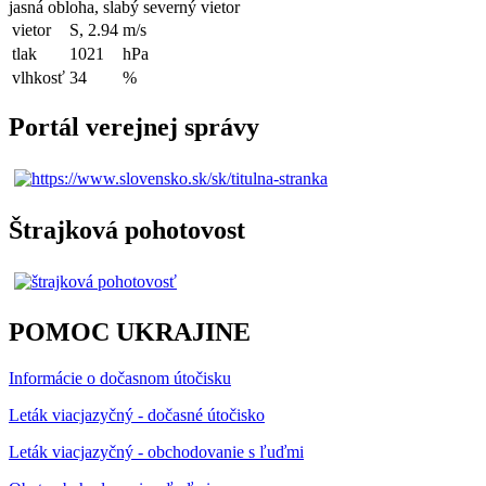
jasná obloha, slabý severný vietor
vietor
S, 2.94
m/s
tlak
1021
hPa
vlhkosť
34
%
Portál verejnej správy
Štrajková pohotovost
POMOC UKRAJINE
Informácie o dočasnom útočisku
Leták viacjazyčný - dočasné útočisko
Leták viacjazyčný - obchodovanie s ľuďmi