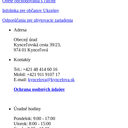
Obete obchodovania s ľuďmi
Infolinka pre občanov Ukrajiny
Odporúčania pre ubytovacie zariadenia
Adresa
Obecný úrad
Kynceľovská cesta 39/23,
974 01 Kynceľová
Kontakty
Tel.: +421 48 414 60 16
Mobil: +421 911 9107 17
E-mail:
kyncelova@kyncelova.sk
Ochrana osobných údajov
Úradné hodiny
Pondelok: 9:00 - 17:00
Utorok: 8:00 - 15:00