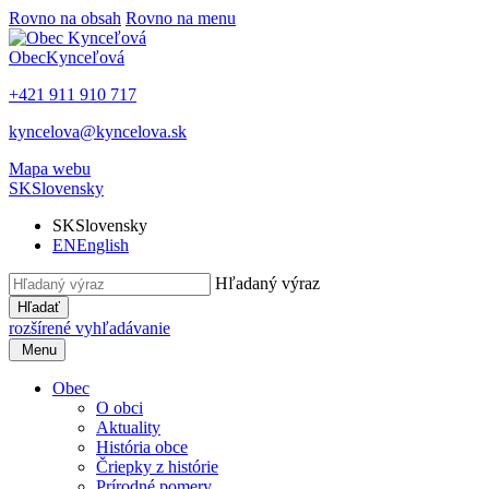
Rovno na obsah
Rovno na menu
Obec
Kynceľová
+421 911 910 717
kyncelova@kyncelova.sk
Mapa webu
SK
Slovensky
SK
Slovensky
EN
English
Hľadaný výraz
Hľadať
rozšírené vyhľadávanie
Menu
Obec
O obci
Aktuality
História obce
Čriepky z histórie
Prírodné pomery