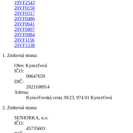
19VF2543
20VF0150
20VF0317
20VF0486
20VF0641
20VF0807
20VF0984
20VF1156
20VF1338
1. Zmluvná strana:
Obec Kynceľová
IČO:
00647659
DIČ:
2021108914
Adresa:
Kynceľovská cesta 39/23, 974 01 Kynceľová
2. Zmluvná strana:
SENIORKA, n.o.
IČO:
45735603