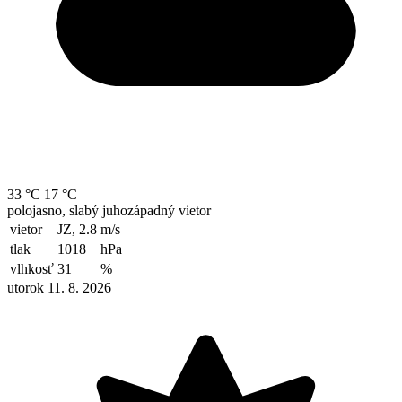
33 °C
17 °C
polojasno, slabý juhozápadný vietor
vietor
JZ, 2.8
m/s
tlak
1018
hPa
vlhkosť
31
%
utorok 11. 8. 2026