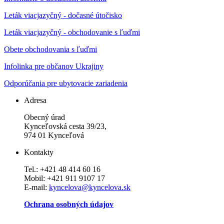
Leták viacjazyčný - dočasné útočisko
Leták viacjazyčný - obchodovanie s ľuďmi
Obete obchodovania s ľuďmi
Infolinka pre občanov Ukrajiny
Odporúčania pre ubytovacie zariadenia
Adresa
Obecný úrad
Kynceľovská cesta 39/23,
974 01 Kynceľová
Kontakty
Tel.: +421 48 414 60 16
Mobil: +421 911 9107 17
E-mail:
kyncelova@kyncelova.sk
Ochrana osobných údajov