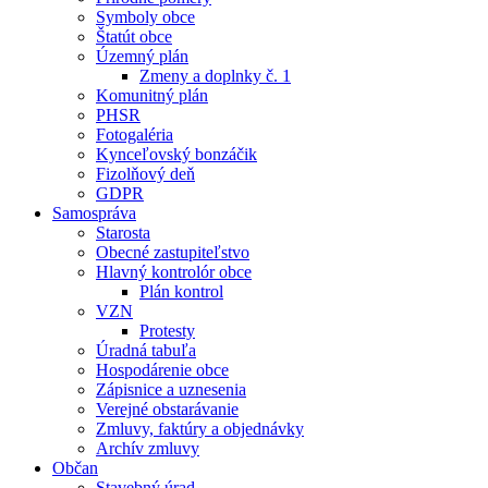
Symboly obce
Štatút obce
Územný plán
Zmeny a doplnky č. 1
Komunitný plán
PHSR
Fotogaléria
Kynceľovský bonzáčik
Fizolňový deň
GDPR
Samospráva
Starosta
Obecné zastupiteľstvo
Hlavný kontrolór obce
Plán kontrol
VZN
Protesty
Úradná tabuľa
Hospodárenie obce
Zápisnice a uznesenia
Verejné obstarávanie
Zmluvy, faktúry a objednávky
Archív zmluvy
Občan
Stavebný úrad