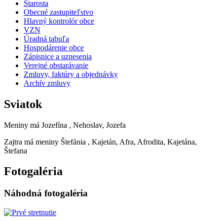
Starosta
Obecné zastupiteľstvo
Hlavný kontrolór obce
VZN
Úradná tabuľa
Hospodárenie obce
Zápisnice a uznesenia
Verejné obstarávanie
Zmluvy, faktúry a objednávky
Archív zmluvy
Sviatok
Meniny má
Jozefína
, Nehoslav, Jozefa
Zajtra má meniny
Štefánia
, Kajetán, Afra, Afrodita, Kajetána,
Štefana
Fotogaléria
Náhodná fotogaléria