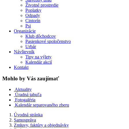
Životné prostredie
Poplatky
Odpady
Cintorín
Psi
Organizácie
Klub dôchodcov
Pasienkové spoločenstvo
Urbár
Návštevník
Tipy na výlety
Kalendár akcií
Kontakt
Mohlo by Vás zaujímať
Aktuality
Úradná tabuľa
Fotogaléria
Kalendár separovaného zberu
Úvodná stránka
Samospráva
Zmluvy, faktúry a objednávky