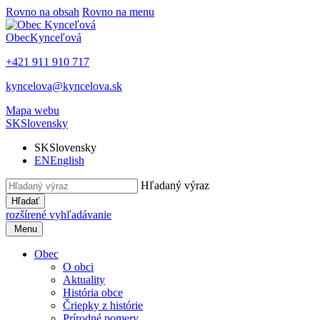
Rovno na obsah
Rovno na menu
Obec
Kynceľová
+421 911 910 717
kyncelova@kyncelova.sk
Mapa webu
SK
Slovensky
SK
Slovensky
EN
English
Hľadaný výraz
Hľadať
rozšírené vyhľadávanie
Menu
Obec
O obci
Aktuality
História obce
Čriepky z histórie
Prírodné pomery