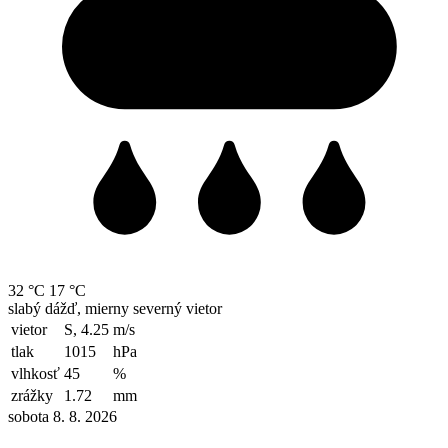
32 °C
17 °C
slabý dážď, mierny severný vietor
vietor
S, 4.25
m/s
tlak
1015
hPa
vlhkosť
45
%
zrážky
1.72
mm
sobota 8. 8. 2026