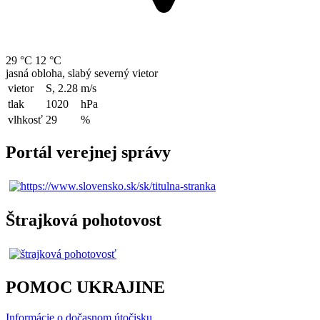
29 °C
12 °C
jasná obloha, slabý severný vietor
vietor
S, 2.28
m/s
tlak
1020
hPa
vlhkosť
29
%
Portál verejnej správy
Štrajková pohotovost
POMOC UKRAJINE
Informácie o dočasnom útočisku