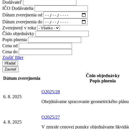
Dodávateľ
IČO Dodávatelia
Dátum zverejnenia od
Dátum zverejnenia do
Zverejnený v roku
Číslo objednávky
Popis plnenia
Cena od
Cena do
Zrušiť filter
Zavrieť
Číslo objednávky
Dátum zverejnenia
Popis plnenia
O2025/28
6. 8. 2025
Obejdnávame spracovanie geometrického plánu
O2025/27
4. 8. 2025
V zmysle cenovej ponuky objednávame likvidá