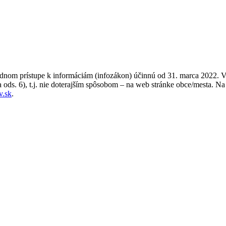
nom prístupe k informáciám (infozákon) účinnú od 31. marca 2022. V 
5a ods. 6), t.j. nie doterajším spôsobom – na web stránke obce/mesta.
v.sk
.