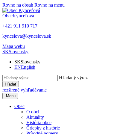
Rovno na obsah
Rovno na menu
Obec
Kynceľová
+421 911 910 717
kyncelova@kyncelova.sk
Mapa webu
SK
Slovensky
SK
Slovensky
EN
English
Hľadaný výraz
Hľadať
rozšírené vyhľadávanie
Menu
Obec
O obci
Aktuality
História obce
Čriepky z histórie
Prírodné pomery