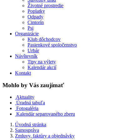
Životné prostredie
Poplatky
Odpady
Cintorín
Psi
Organizácie
Klub dôchodcov
Pasienkové spoločenstvo
Urbár
Návštevník
Tipy na výlety
Kalendár akcií
Kontakt
Mohlo by Vás zaujímať
Aktuality
Úradná tabuľa
Fotogaléria
Kalendár separovaného zberu
Úvodná stránka
Samospráva
Zmluvy, faktúry a objednávky