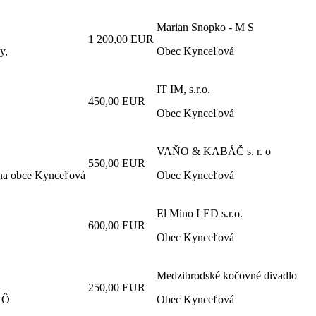
Marian Snopko - M S
1 200,00 EUR
y,
Obec Kynceľová
IT IM, s.r.o.
450,00 EUR
Obec Kynceľová
VAŇO & KABÁČ s. r. o
550,00 EUR
ína obce Kynceľová
Obec Kynceľová
El Mino LED s.r.o.
600,00 EUR
Obec Kynceľová
Medzibrodské kočovné divadlo
250,00 EUR
VÔ
Obec Kynceľová