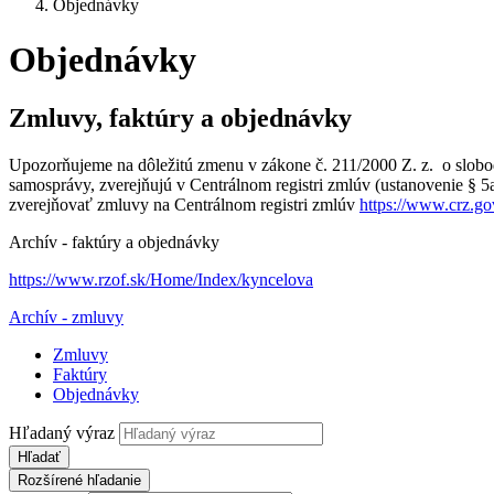
Objednávky
Objednávky
Zmluvy, faktúry a objednávky
Upozorňujeme na dôležitú zmenu v zákone č. 211/2000 Z. z. o slobod
samosprávy, zverejňujú v Centrálnom registri zmlúv (ustanovenie § 
zverejňovať zmluvy na Centrálnom registri zmlúv
https://www.crz.go
Archív - faktúry a objednávky
https://www.rzof.sk/Home/Index/kyncelova
Archív - zmluvy
Zmluvy
Faktúry
Objednávky
Hľadaný výraz
Hľadať
Rozšírené hľadanie