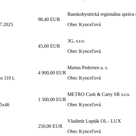
Banskobystrická regionálna správa ci
98,40 EUR
.7.2025
Obec Kynceľová
3G, s.r.o.
45,00 EUR
Obec Kynceľová
Marius Pedersen a. s.
4 900,00 EUR
 110 l,
Obec Kynceľová
METRO Cash & Carry SR s.r.o.
1 500,00 EUR
25x46
Obec Kynceľová
Vladimír Lupták OL - LUX
250,00 EUR
Obec Kynceľová