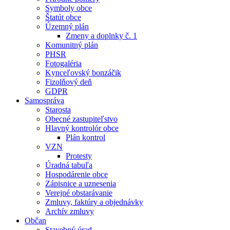
Symboly obce
Štatút obce
Územný plán
Zmeny a doplnky č. 1
Komunitný plán
PHSR
Fotogaléria
Kynceľovský bonzáčik
Fizolňový deň
GDPR
Samospráva
Starosta
Obecné zastupiteľstvo
Hlavný kontrolór obce
Plán kontrol
VZN
Protesty
Úradná tabuľa
Hospodárenie obce
Zápisnice a uznesenia
Verejné obstarávanie
Zmluvy, faktúry a objednávky
Archív zmluvy
Občan
Stavebný úrad